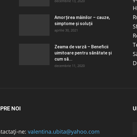
decembrie 13, 2020
H
R
Amorțirea mâinilor – cauze,
simptome și soluții
S
aprilie 30, 2021
R
T
Zeama de varză – Beneficii
S
uimitoare pentru sănătate și
cum să...
D
decembrie 11, 2020
PRE NOI
U
tactați-ne:
valentina.ubita@yahoo.com