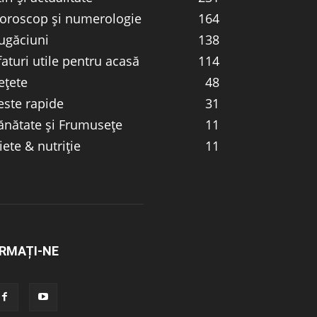
oroscop și numerologie
164
ugăciuni
138
faturi utile pentru acasă
114
ețete
48
este rapide
31
ănătate și Frumusețe
11
iete & nutriție
11
RMAȚI-NE