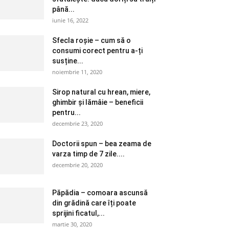
până...
iunie 16, 2022
Sfecla roșie – cum să o
consumi corect pentru a-ți
susține...
noiembrie 11, 2020
Sirop natural cu hrean, miere,
ghimbir și lămâie – beneficii
pentru...
decembrie 23, 2020
Doctorii spun – bea zeama de
varza timp de 7 zile....
decembrie 20, 2020
Păpădia – comoara ascunsă
din grădină care îți poate
sprijini ficatul,...
martie 30, 2020