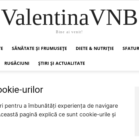
ValentinaVNB
Bine ai venit!
TE
SĂNĂTATE ȘI FRUMUSEȚE
DIETE & NUTRIȚIE
SFATUR
RUGĂCIUNI
ȘTIRI ȘI ACTUALITATE
ookie-urilor
i pentru a îmbunătăți experiența de navigare
Această pagină explică ce sunt cookie-urile și