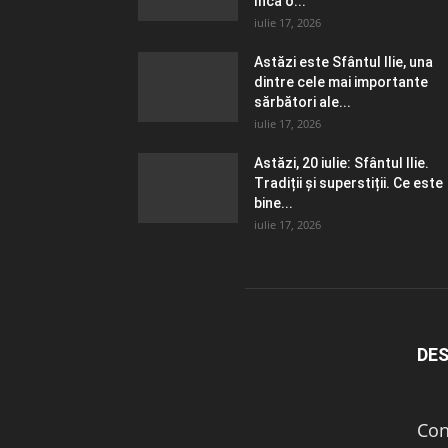
încă o...
iulie 17, 2026
Astăzi este Sfântul Ilie, una
dintre cele mai importante
sărbători ale...
iulie 17, 2026
Astăzi, 20 iulie: Sfântul Ilie.
Tradiții și superstiții. Ce este
bine...
iulie 17, 2026
DES
Con