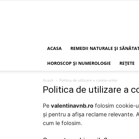
ACASA
REMEDII NATURALE ȘI SĂNĂTA
HOROSCOP ȘI NUMEROLOGIE
REȚETE
Acasă
Politica de utilizare a cookie-urilor
Politica de utilizare a c
Pe
valentinavnb.ro
folosim cookie-ur
și pentru a afișa reclame relevante. 
cum le folosim.