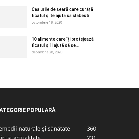
Ceaiurile de seară care curăță
ficatul și te ajută să slăbești
octombrie 18, 2020
10 alimente care îți protejează
ficatul și îl ajută să se...
decembrie 20, 2020
ATEGORIE POPULARĂ
emedii naturale și sănătate
360
tiri și actualitate
231