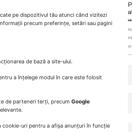
P
a
ocate pe dispozitivul tău atunci când vizitezi
va
 informații precum preferințe, setări sau pagini
Ri
fi
ac
— 
cționarea de bază a site-ului.
entru a înțelege modul în care este folosit
ate de parteneri terți, precum
Google
relevante.
iza cookie-uri pentru a afișa anunțuri în funcție