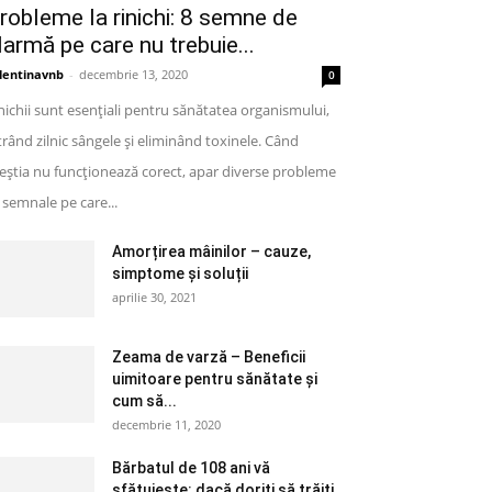
robleme la rinichi: 8 semne de
larmă pe care nu trebuie...
lentinavnb
-
decembrie 13, 2020
0
nichii sunt esențiali pentru sănătatea organismului,
ltrând zilnic sângele și eliminând toxinele. Când
eștia nu funcționează corect, apar diverse probleme
semnale pe care...
Amorțirea mâinilor – cauze,
simptome și soluții
aprilie 30, 2021
Zeama de varză – Beneficii
uimitoare pentru sănătate și
cum să...
decembrie 11, 2020
Bărbatul de 108 ani vă
sfătuiește: dacă doriți să trăiți