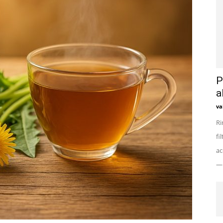
P
a
va
Ri
fi
ac
— 