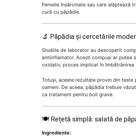
Femeile însărcinate sau care alăptează t
cură cu păpădie.
🔬 Păpădia și cercetările mode
Studiile de laborator au descoperit compu
antiinflamator. Acești compuși ar putea sp
oxidativ, proces implicat în îmbătrânirea 
Totuși, aceste rezultate provin din teste 
oameni. De aceea, păpădia trebuie văzut
ca tratament pentru boli grave.
🍽️ Rețetă simplă: salată de păp
Ingrediente: