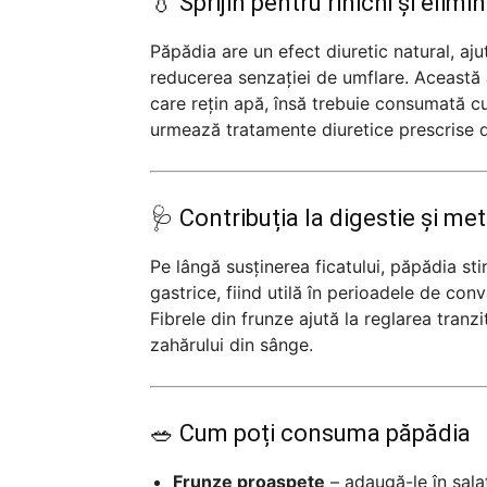
💧 Sprijin pentru rinichi și elim
Păpădia are un efect diuretic natural, aju
reducerea senzației de umflare. Această 
care rețin apă, însă trebuie consumată c
urmează tratamente diuretice prescrise 
🩺 Contribuția la digestie și me
Pe lângă susținerea ficatului, păpădia st
gastrice, fiind utilă în perioadele de con
Fibrele din frunze ajută la reglarea tranzi
zahărului din sânge.
🥗 Cum poți consuma păpădia
Frunze proaspete
– adaugă-le în salate