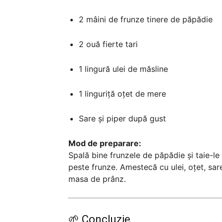
2 mâini de frunze tinere de păpădie
2 ouă fierte tari
1 lingură ulei de măsline
1 linguriță oțet de mere
Sare și piper după gust
Mod de preparare:
Spală bine frunzele de păpădie și taie-le g
peste frunze. Amestecă cu ulei, oțet, sare
masa de prânz.
🌱 Concluzie