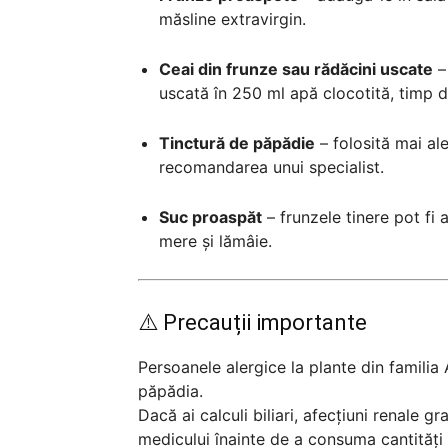
măsline extravirgin.
Ceai din frunze sau rădăcini uscate
– 
uscată în 250 ml apă clocotită, timp 
Tinctură de păpădie
– folosită mai ale
recomandarea unui specialist.
Suc proaspăt
– frunzele tinere pot fi 
mere și lămâie.
⚠️ Precauții importante
Persoanele alergice la plante din familia
păpădia.
Dacă ai calculi biliari, afecțiuni renale g
medicului înainte de a consuma cantități 