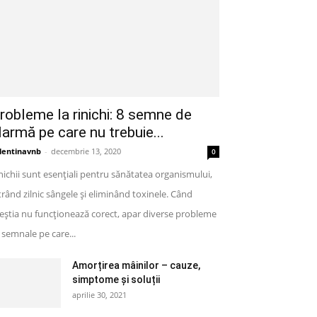
robleme la rinichi: 8 semne de
larmă pe care nu trebuie...
lentinavnb
-
decembrie 13, 2020
0
nichii sunt esențiali pentru sănătatea organismului,
ltrând zilnic sângele și eliminând toxinele. Când
eștia nu funcționează corect, apar diverse probleme
semnale pe care...
Amorțirea mâinilor – cauze,
simptome și soluții
aprilie 30, 2021