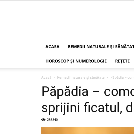
ACASA
REMEDII NATURALE ȘI SĂNĂTA
HOROSCOP ȘI NUMEROLOGIE
REȚETE
Acasă
Remedii naturale și sănătate
Păpădia – como
Păpădia – comoa
sprijini ficatul, 
236840