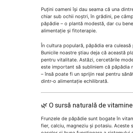
Puțini oameni își dau seama că una dintr
chiar sub ochii noștri, în grădini, pe câ
păpădie – o plantă modestă, dar cu benefi
alimentație și fitoterapie.
În cultura populară, păpădia era culeasă pr
Bunicile noastre știau deja că această pla
pentru vitalitate. Astăzi, cercetările mo
este important să subliniem că păpădia 
– însă poate fi un sprijin real pentru să
dintr-o alimentație echilibrată.
🌿 O sursă naturală de vitamine
Frunzele de păpădie sunt bogate în vitam
fier, calciu, magneziu și potasiu. Aceste 
oaselor și buna funcționare a sistemului 