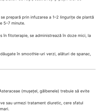
se prepară prin infuzarea a 1–2 lingurițe de plantă
de 5–7 minute.
s în fitoterapie, se administrează în doze mici, la
adăugate în smoothie-uri verzi, alături de spanac,
 Asteraceae (mușețel, gălbenele) trebuie să evite
rave sau urmezi tratament diuretic, cere sfatul
mari.