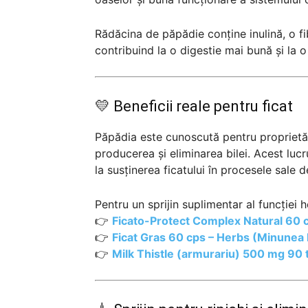
Rădăcina de păpădie conține inulină, o fib
contribuind la o digestie mai bună și la o
💛 Beneficii reale pentru ficat
Păpădia este cunoscută pentru proprietăț
producerea și eliminarea bilei. Acest lucr
la susținerea ficatului în procesele sale d
Pentru un sprijin suplimentar al funcției
👉
Ficato-Protect Complex Natural 60 c
👉
Ficat Gras 60 cps – Herbs (Minunea 
👉
Milk Thistle (armurariu) 500 mg 90 t