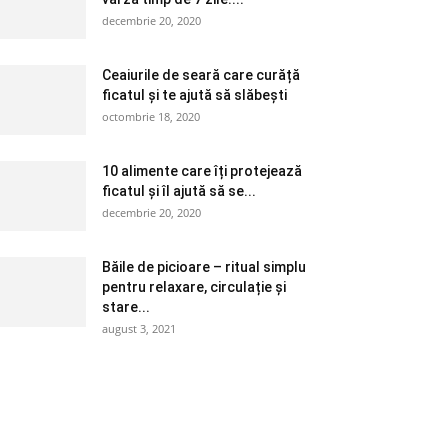
decembrie 20, 2020
Ceaiurile de seară care curăță
ficatul și te ajută să slăbești
octombrie 18, 2020
10 alimente care îți protejează
ficatul și îl ajută să se...
decembrie 20, 2020
Băile de picioare – ritual simplu
pentru relaxare, circulație și
stare...
august 3, 2021