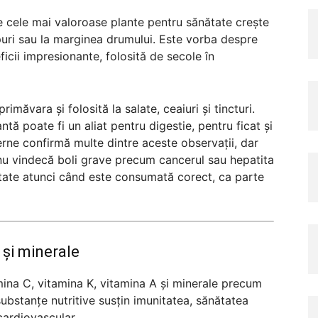
e cele mai valoroase plante pentru sănătate crește
mpuri sau la marginea drumului. Este vorba despre
cii impresionante, folosită de secole în
imăvara și folosită la salate, ceaiuri și tincturi.
ntă poate fi un aliat pentru digestie, pentru ficat și
derne confirmă multe dintre aceste observații, dar
nu vindecă boli grave precum cancerul sau hepatita
nătate atunci când este consumată corect, ca parte
 și minerale
ina C, vitamina K, vitamina A și minerale precum
substanțe nutritive susțin imunitatea, sănătatea
cardiovascular.