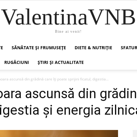
ValentinaVNB
Bine ai venit!
TE
SĂNĂTATE ȘI FRUMUSEȚE
DIETE & NUTRIȚIE
SFATUR
RUGĂCIUNI
ȘTIRI ȘI ACTUALITATE
ara ascunsă din grădină care îți poate sprijini ficatul, digestia...
ra ascunsă din grădină
digestia și energia zilnic