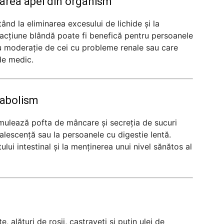
inarea apei din organism
tând la eliminarea excesului de lichide și la
acțiune blândă poate fi benefică pentru persoanele
u moderație de cei cu probleme renale sau care
de medic.
tabolism
imulează pofta de mâncare și secreția de sucuri
valescență sau la persoanele cu digestie lentă.
tului intestinal și la menținerea unui nivel sănătos al
, alături de roșii, castraveți și puțin ulei de