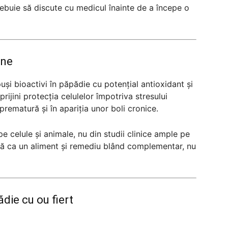
rebuie să discute cu medicul înainte de a începe o
rne
și bioactivi în păpădie cu potențial antioxidant și
rijini protecția celulelor împotriva stresului
prematură și în apariția unor boli cronice.
pe celule și animale, nu din studii clinice ample pe
ă ca un aliment și remediu blând complementar, nu
ădie cu ou fiert