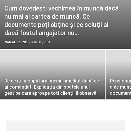
Cum dovedești vechimea în muncă dacă
nu mai ai cartea de muncă. Ce
documente poți obține și ce soluții ai
dacă fostul angajator nu...
ValentinaVNB
-
iulie 10, 2026
De ce îți ia ospătarul meniul imediat după ce
Pensionari
ai comandat. Explicația din spatele unui
a de munc
gest pe care aproape toți clienții îl observă
documente