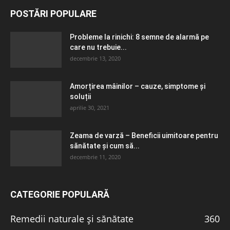
POSTĂRI POPULARE
Probleme la rinichi: 8 semne de alarmă pe
care nu trebuie...
decembrie 13, 2020
Amorțirea mâinilor – cauze, simptome și
soluții
aprilie 30, 2021
Zeama de varză – Beneficii uimitoare pentru
sănătate și cum să...
decembrie 11, 2020
CATEGORIE POPULARĂ
Remedii naturale și sănătate
360