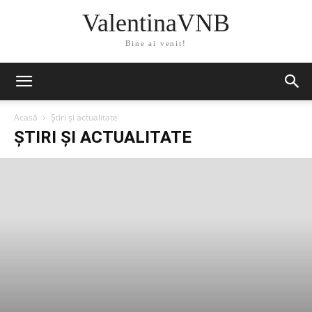
ValentinaVNB
Bine ai venit!
Acasă
Știri și actualitate
ȘTIRI ȘI ACTUALITATE