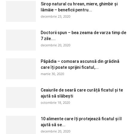
Sirop natural cu hrean, miere, ghimbir și
lămâie – beneficii pentru...
decembrie 23, 2020
Doctorii spun – bea zeama de varza timp de
7 zile....
decembrie 20, 2020
Păpădia – comoara ascunsă din grădină
care îți poate sprijini ficatul,...
martie 30, 2020
Ceaiurile de seară care curăță ficatul și te
ajută să slăbești
octombrie 18, 2020
10 alimente care îți protejează ficatul și îl
ajută să se...
decembrie 20, 2020