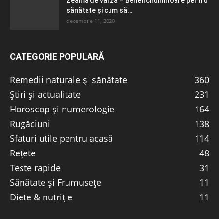
Zeama de varză – Beneficii uimitoare pentru
sănătate și cum să...
decembrie 11, 2020
CATEGORIE POPULARĂ
Remedii naturale și sănătate
360
Știri și actualitate
231
Horoscop și numerologie
164
Rugăciuni
138
Sfaturi utile pentru acasă
114
Rețete
48
Teste rapide
31
Sănătate și Frumusețe
11
Diete & nutriție
11