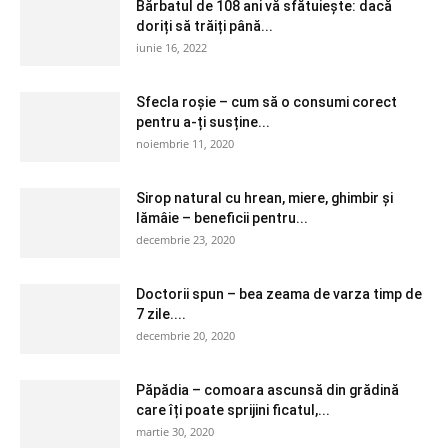
Bărbatul de 108 ani vă sfătuiește: dacă
doriți să trăiți până...
iunie 16, 2022
Sfecla roșie – cum să o consumi corect
pentru a-ți susține...
noiembrie 11, 2020
Sirop natural cu hrean, miere, ghimbir și
lămâie – beneficii pentru...
decembrie 23, 2020
Doctorii spun – bea zeama de varza timp de
7 zile....
decembrie 20, 2020
Păpădia – comoara ascunsă din grădină
care îți poate sprijini ficatul,...
martie 30, 2020