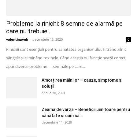
Probleme la rinichi: 8 semne de alarmă pe
care nu trebuie...
valentinavnb
-
decembrie 13, 2020
0
Rinichii sunt esențiali pentru sănătatea organismului, filtrând zilnic
sângele și eliminând toxinele. Când aceștia nu funcționează corect,
apar diverse probleme — semnale pe care...
Amorțirea mâinilor – cauze, simptome și
soluții
aprilie 30, 2021
Zeama de varză – Beneficii uimitoare pentru
sănătate și cum să...
decembrie 11, 2020