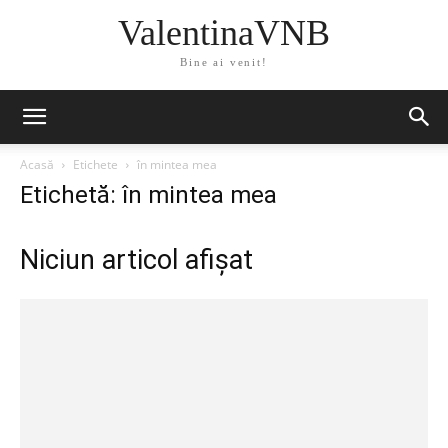
ValentinaVNB
Bine ai venit!
Acasă
Etichete
în mintea mea
Etichetă: în mintea mea
Niciun articol afișat