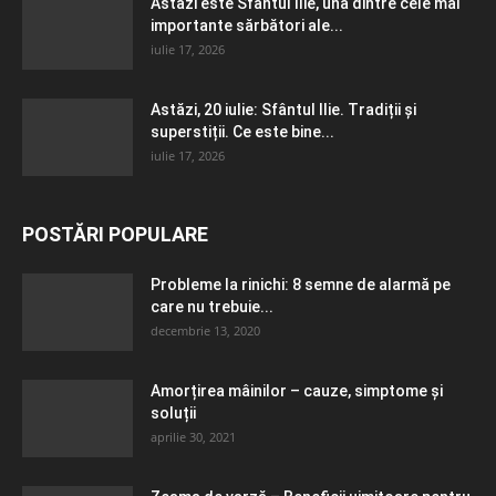
Astăzi este Sfântul Ilie, una dintre cele mai
importante sărbători ale...
iulie 17, 2026
Astăzi, 20 iulie: Sfântul Ilie. Tradiții și
superstiții. Ce este bine...
iulie 17, 2026
POSTĂRI POPULARE
Probleme la rinichi: 8 semne de alarmă pe
care nu trebuie...
decembrie 13, 2020
Amorțirea mâinilor – cauze, simptome și
soluții
aprilie 30, 2021