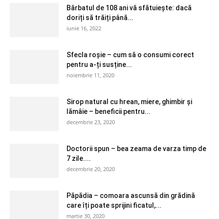
Bărbatul de 108 ani vă sfătuiește: dacă
doriți să trăiți până...
iunie 16, 2022
Sfecla roșie – cum să o consumi corect
pentru a-ți susține...
noiembrie 11, 2020
Sirop natural cu hrean, miere, ghimbir și
lămâie – beneficii pentru...
decembrie 23, 2020
Doctorii spun – bea zeama de varza timp de
7 zile....
decembrie 20, 2020
Păpădia – comoara ascunsă din grădină
care îți poate sprijini ficatul,...
martie 30, 2020