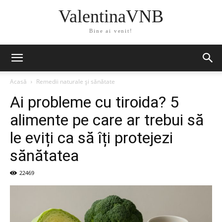
ValentinaVNB
Bine ai venit!
Acasă
Remedii naturale și sănătate
Ai probleme cu tiroida? 5
alimente pe care ar trebui să
le eviți ca să îți protejezi
sănătatea
22469