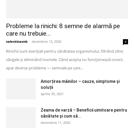
Probleme la rinichi: 8 semne de alarmă pe
care nu trebuie...
valentinavnb
-
decembrie 13, 2020
0
Rinichii sunt esențiali pentru sănătatea organismului, filtrând zilnic
sângele și eliminând toxinele. Când aceștia nu funcționează corect,
apar diverse probleme — semnale pe care...
Amorțirea mâinilor – cauze, simptome și
soluții
aprilie 30, 2021
Zeama de varză – Beneficii uimitoare pentru
sănătate și cum să...
decembrie 11, 2020