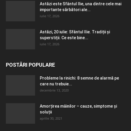
Astăzi este Sfântul Ilie, una dintre cele mai
importante sărbători ale...
iulie 17, 2026
Astăzi, 20 iulie: Sfântul Ilie. Tradiții și
superstiții. Ce este bine...
iulie 17, 2026
POSTĂRI POPULARE
Probleme la rinichi: 8 semne de alarmă pe
care nu trebuie...
decembrie 13, 2020
Amorțirea mâinilor – cauze, simptome și
soluții
aprilie 30, 2021