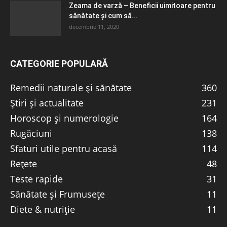
Zeama de varză – Beneficii uimitoare pentru
sănătate și cum să...
decembrie 11, 2020
CATEGORIE POPULARĂ
Remedii naturale și sănătate
360
Știri și actualitate
231
Horoscop și numerologie
164
Rugăciuni
138
Sfaturi utile pentru acasă
114
Rețete
48
Teste rapide
31
Sănătate și Frumusețe
11
Diete & nutriție
11