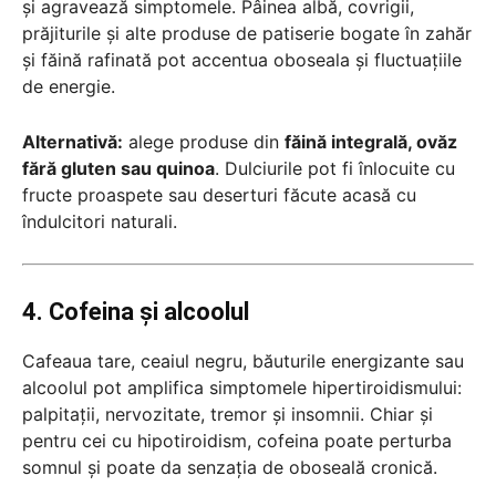
și agravează simptomele. Pâinea albă, covrigii,
prăjiturile și alte produse de patiserie bogate în zahăr
și făină rafinată pot accentua oboseala și fluctuațiile
de energie.
Alternativă:
alege produse din
făină integrală, ovăz
fără gluten sau quinoa
. Dulciurile pot fi înlocuite cu
fructe proaspete sau deserturi făcute acasă cu
îndulcitori naturali.
4. Cofeina și alcoolul
Cafeaua tare, ceaiul negru, băuturile energizante sau
alcoolul pot amplifica simptomele hipertiroidismului:
palpitații, nervozitate, tremor și insomnii. Chiar și
pentru cei cu hipotiroidism, cofeina poate perturba
somnul și poate da senzația de oboseală cronică.