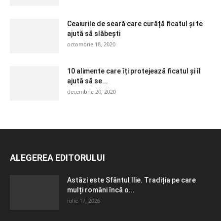
Ceaiurile de seară care curăță ficatul și te
ajută să slăbești
octombrie 18, 2020
10 alimente care îți protejează ficatul și îl
ajută să se...
decembrie 20, 2020
ALEGEREA EDITORULUI
Astăzi este Sfântul Ilie. Tradiția pe care
mulți români încă o...
iulie 17, 2026