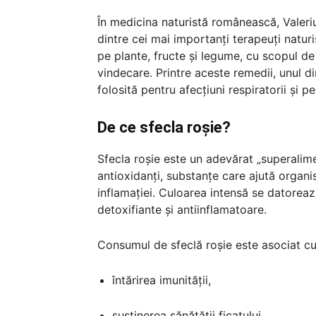
În medicina naturistă românească, Valeri
dintre cei mai importanți terapeuți natur
pe plante, fructe și legume, cu scopul de 
vindecare. Printre aceste remedii, unul 
folosită pentru afecțiuni respiratorii și pe
De ce sfecla roșie?
Sfecla roșie este un adevărat „superalime
antioxidanți, substanțe care ajută organis
inflamației. Culoarea intensă se datoreaz
detoxifiante și antiinflamatoare.
Consumul de sfeclă roșie este asociat cu
întărirea imunității,
susținerea sănătății ficatului,