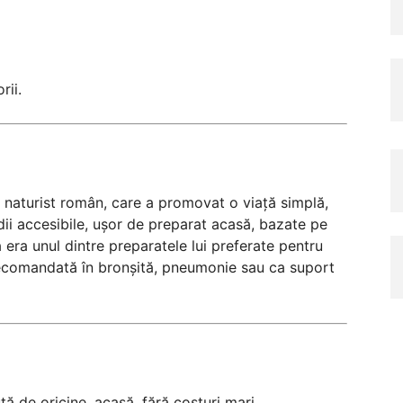
rii.
 naturist român, care a promovat o viață simplă,
i accesibile, ușor de preparat acasă, bazate pe
 era unul dintre preparatele lui preferate pentru
d recomandată în bronșită, pneumonie sau ca suport
tă de oricine, acasă, fără costuri mari.