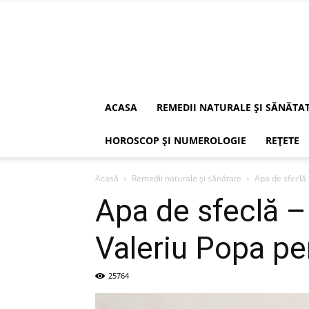
ACASA
REMEDII NATURALE ȘI SĂNĂTA
HOROSCOP ȘI NUMEROLOGIE
REȚETE
Acasă
Remedii naturale și sănătate
Apa de sfeclă
Apa de sfeclă –
Valeriu Popa pe
25764