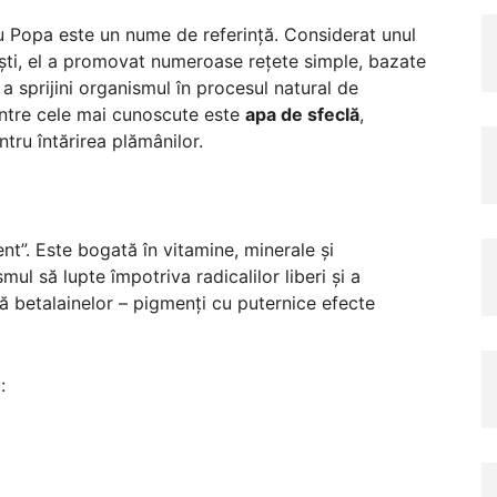
u Popa este un nume de referință. Considerat unul
iști, el a promovat numeroase rețete simple, bazate
a sprijini organismul în procesul natural de
dintre cele mai cunoscute este
apa de sfeclă
,
ntru întărirea plămânilor.
nt”. Este bogată în vitamine, minerale și
mul să lupte împotriva radicalilor liberi și a
ă betalainelor – pigmenți cu puternice efecte
: