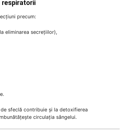
 respiratorii
fecțiuni precum:
a eliminarea secrețiilor),
e.
de sfeclă contribuie și la detoxifierea
i îmbunătățește circulația sângelui.