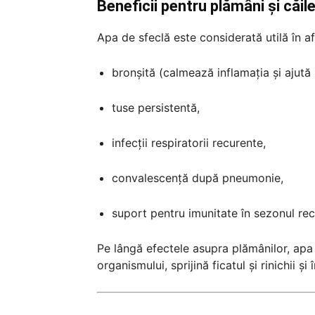
Beneficii pentru plămâni și căile
Apa de sfeclă este considerată utilă în a
bronșită (calmează inflamația și ajută l
tuse persistentă,
infecții respiratorii recurente,
convalescență după pneumonie,
suport pentru imunitate în sezonul rec
Pe lângă efectele asupra plămânilor, apa 
organismului, sprijină ficatul și rinichii ș