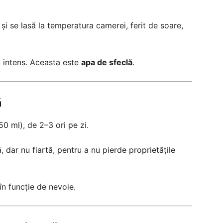
și se lasă la temperatura camerei, ferit de soare,
u intens. Aceasta este
apa de sfeclă
.
ă
 ml), de 2–3 ori pe zi.
 dar nu fiartă, pentru a nu pierde proprietățile
n funcție de nevoie.