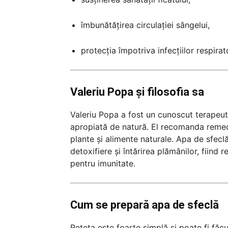
îmbunătățirea circulației sângelui,
protecția împotriva infecțiilor respirato
Valeriu Popa și filosofia sa
Valeriu Popa a fost un cunoscut terapeut
apropiată de natură. El recomanda remedi
plante și alimente naturale. Apa de sfeclă
detoxifiere și întărirea plămânilor, fiin
pentru imunitate.
Cum se prepară apa de sfeclă
Rețeta este foarte simplă și poate fi făcu