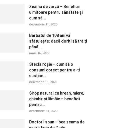
Zeama de varză – Beneficii
uimitoare pentru sănătate și
cum să...
decembrie 11, 2020
Bărbatul de 108 ani vă
sfătuiește: dacă doriți să trăiți
până...
iunie 16, 2022
Sfecla roșie – cum să o
consumi corect pentru a-ți
susține...
noiembrie 11, 2020
Sirop natural cu hrean, miere,
ghimbir și lămâie – beneficii
pentru...
decembrie 23, 2020
Doctorii spun – bea zeama de
varza timp de 7 zile....