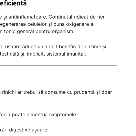
eficientă
 și antiinflamatoare. Conținutul ridicat de fier,
regenerarea celulelor și buna oxigenare a
 un tonic general pentru organism.
tării ușoare aduce un aport benefic de enzime și
estinală și, implicit, sistemul imunitar.
rinichi ar trebui să consume cu prudență și doar
 sfecla poate accentua simptomele.
ări digestive ușoare.