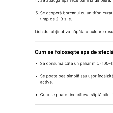
Se adaugă apă rece până la umplere.
Se acoperă borcanul cu un tifon curat 
timp de 2–3 zile.
Lichidul obținut va căpăta o culoare roș
Cum se folosește apa de sfecl
Se consumă câte un pahar mic (100–150
Se poate bea simplă sau ușor încălzită,
active.
Cura se poate ține câteva săptămâni, î