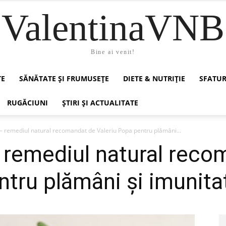
ValentinaVNB
Bine ai venit!
TE
SĂNĂTATE ȘI FRUMUSEȚE
DIETE & NUTRIȚIE
SFATUR
RUGĂCIUNI
ȘTIRI ȘI ACTUALITATE
 – remediul natural recomandat de Valeriu Popa pentru plămâni...
 remediul natural reco
ntru plămâni și imunita