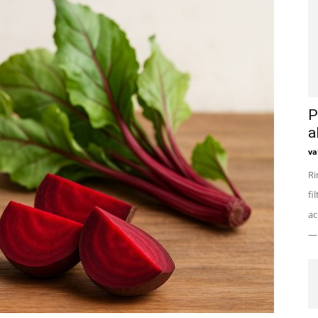
P
a
va
Ri
fi
ac
— 