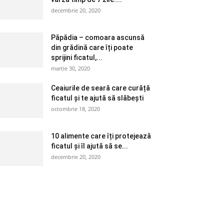
decembrie 20, 2020
Păpădia – comoara ascunsă
din grădină care îți poate
sprijini ficatul,...
martie 30, 2020
Ceaiurile de seară care curăță
ficatul și te ajută să slăbești
octombrie 18, 2020
10 alimente care îți protejează
ficatul și îl ajută să se...
decembrie 20, 2020