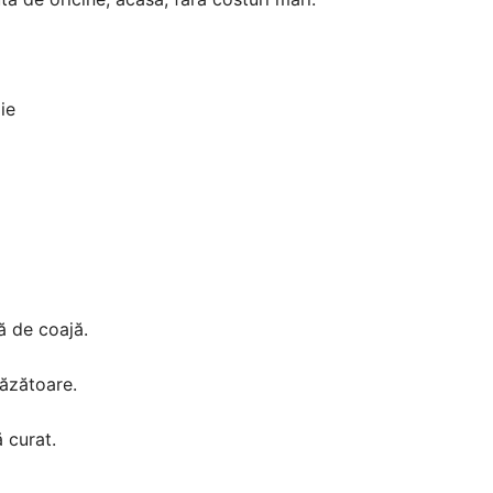
ie
ă de coajă.
răzătoare.
 curat.