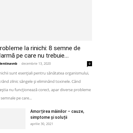
robleme la rinichi: 8 semne de
larmă pe care nu trebuie...
lentinavnb
-
decembrie 13, 2020
0
nichii sunt esențiali pentru sănătatea organismului,
ltrând zilnic sângele și eliminând toxinele. Când
eștia nu funcționează corect, apar diverse probleme
semnale pe care...
Amorțirea mâinilor – cauze,
simptome și soluții
aprilie 30, 2021