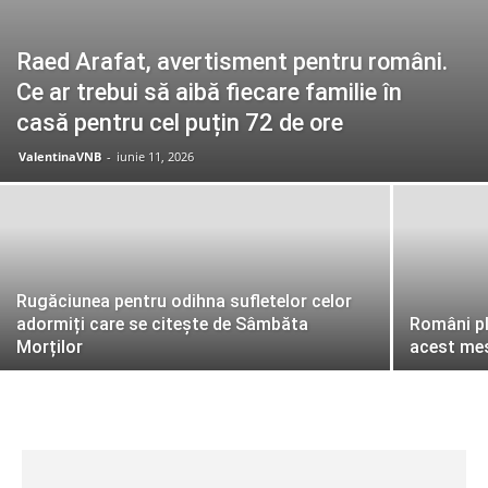
Raed Arafat, avertisment pentru români.
Ce ar trebui să aibă fiecare familie în
casă pentru cel puțin 72 de ore
ValentinaVNB
-
iunie 11, 2026
Rugăciunea pentru odihna sufletelor celor
adormiți care se citește de Sâmbăta
Români ple
Morților
acest me