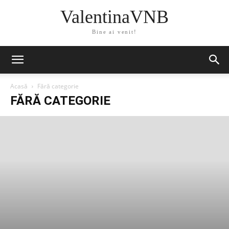
ValentinaVNB
Bine ai venit!
Acasă
Fără categorie
FĂRĂ CATEGORIE