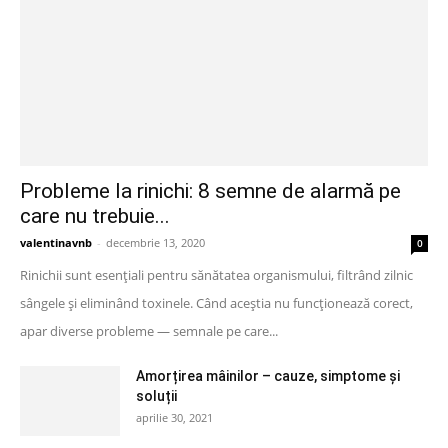
Probleme la rinichi: 8 semne de alarmă pe
care nu trebuie...
valentinavnb
-
decembrie 13, 2020
0
Rinichii sunt esențiali pentru sănătatea organismului, filtrând zilnic
sângele și eliminând toxinele. Când aceștia nu funcționează corect,
apar diverse probleme — semnale pe care...
Amorțirea mâinilor – cauze, simptome și
soluții
aprilie 30, 2021