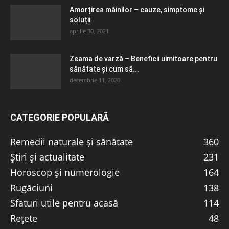
Amorțirea mâinilor – cauze, simptome și
soluții
aprilie 30, 2021
Zeama de varză – Beneficii uimitoare pentru
sănătate și cum să...
decembrie 11, 2020
CATEGORIE POPULARĂ
Remedii naturale și sănătate
360
Știri și actualitate
231
Horoscop și numerologie
164
Rugăciuni
138
Sfaturi utile pentru acasă
114
Rețete
48