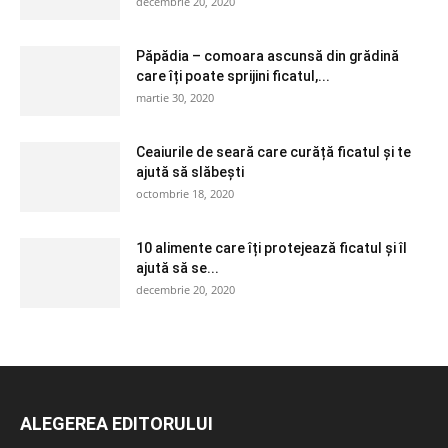
decembrie 20, 2020
Păpădia – comoara ascunsă din grădină
care îți poate sprijini ficatul,...
martie 30, 2020
Ceaiurile de seară care curăță ficatul și te
ajută să slăbești
octombrie 18, 2020
10 alimente care îți protejează ficatul și îl
ajută să se...
decembrie 20, 2020
ALEGEREA EDITORULUI