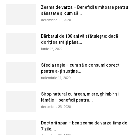
Zeama de varză – Beneficii uimitoare pentru
sănătate și cum să...
decembrie 11, 2020
Bărbatul de 108 ani vă sfătuiește: dacă
doriți să trăiți până...
iunie 16, 2022
Sfecla roșie – cum să o consumi corect
pentru a-ți susține...
noiembrie 11, 2020
Sirop natural cu hrean, miere, ghimbir și
lămâie – beneficii pentru...
decembrie 23, 2020
Doctorii spun – bea zeama de varza timp de
7 zile....