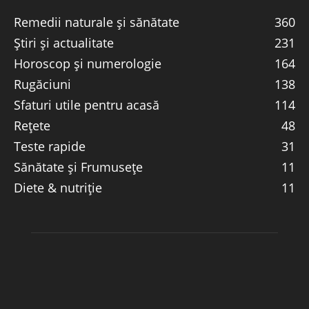
Remedii naturale și sănătate
360
Știri și actualitate
231
Horoscop și numerologie
164
Rugăciuni
138
Sfaturi utile pentru acasă
114
Rețete
48
Teste rapide
31
Sănătate și Frumusețe
11
Diete & nutriție
11