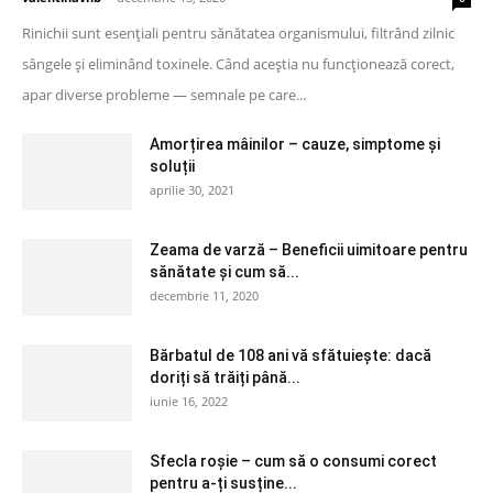
Rinichii sunt esențiali pentru sănătatea organismului, filtrând zilnic
sângele și eliminând toxinele. Când aceștia nu funcționează corect,
apar diverse probleme — semnale pe care...
Amorțirea mâinilor – cauze, simptome și
soluții
aprilie 30, 2021
Zeama de varză – Beneficii uimitoare pentru
sănătate și cum să...
decembrie 11, 2020
Bărbatul de 108 ani vă sfătuiește: dacă
doriți să trăiți până...
iunie 16, 2022
Sfecla roșie – cum să o consumi corect
pentru a-ți susține...