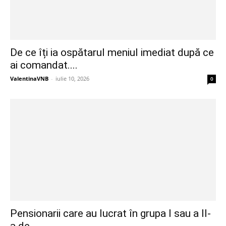
De ce îți ia ospătarul meniul imediat după ce
ai comandat....
ValentinaVNB
-
iulie 10, 2026
0
Pensionarii care au lucrat în grupa I sau a II-
a de...