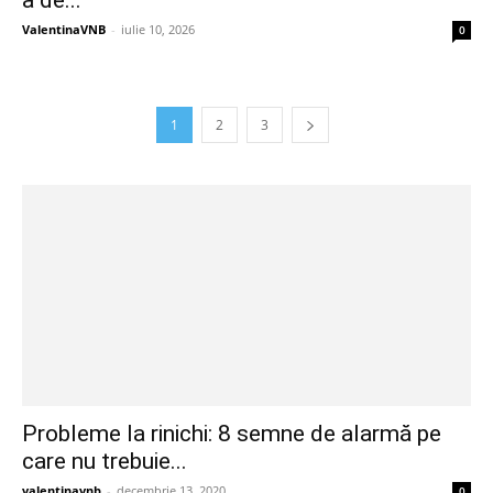
ValentinaVNB
-
iulie 10, 2026
0
1
2
3
Probleme la rinichi: 8 semne de alarmă pe
care nu trebuie...
valentinavnb
-
decembrie 13, 2020
0