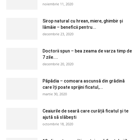
noiembrie 11, 2020
Sirop natural cu hrean, miere, ghimbir și
lămâie – beneficii pentru...
decembrie 23, 2020
Doctorii spun – bea zeama de varza timp de
7 zile....
decembrie 20, 2020
Păpădia – comoara ascunsă din grădină
care îți poate sprijini ficatul,...
martie 30, 2020
Ceaiurile de seară care curăță ficatul și te
ajută să slăbești
octombrie 18, 2020