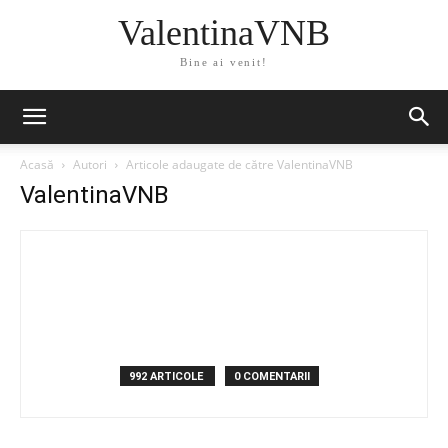
ValentinaVNB
Bine ai venit!
Acasă
Autori
Articole adaugate de către ValentinaVNB
ValentinaVNB
992 ARTICOLE
0 COMENTARII