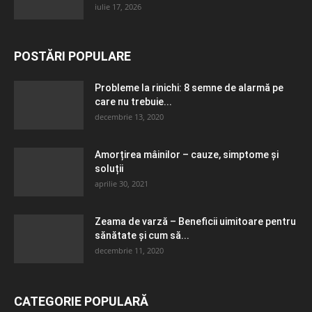
iulie 17, 2026
POSTĂRI POPULARE
Probleme la rinichi: 8 semne de alarmă pe
care nu trebuie...
decembrie 13, 2020
Amorțirea mâinilor – cauze, simptome și
soluții
aprilie 30, 2021
Zeama de varză – Beneficii uimitoare pentru
sănătate și cum să...
decembrie 11, 2020
CATEGORIE POPULARĂ