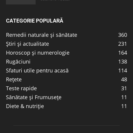
CATEGORIE POPULARĂ
Remedii naturale și sănătate
360
Știri și actualitate
231
Horoscop și numerologie
164
Rugăciuni
138
Sfaturi utile pentru acasă
114
Rețete
48
Teste rapide
31
Sănătate și Frumusețe
11
Diete & nutriție
11