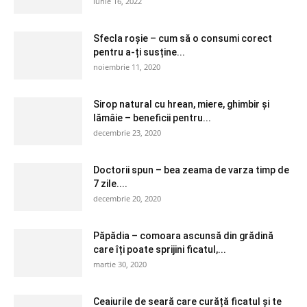
iunie 16, 2022
Sfecla roșie – cum să o consumi corect
pentru a-ți susține...
noiembrie 11, 2020
Sirop natural cu hrean, miere, ghimbir și
lămâie – beneficii pentru...
decembrie 23, 2020
Doctorii spun – bea zeama de varza timp de
7 zile....
decembrie 20, 2020
Păpădia – comoara ascunsă din grădină
care îți poate sprijini ficatul,...
martie 30, 2020
Ceaiurile de seară care curăță ficatul și te