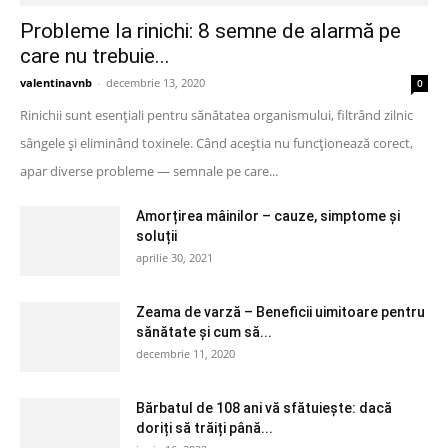
Probleme la rinichi: 8 semne de alarmă pe
care nu trebuie...
valentinavnb
-
decembrie 13, 2020
0
Rinichii sunt esențiali pentru sănătatea organismului, filtrând zilnic
sângele și eliminând toxinele. Când aceștia nu funcționează corect,
apar diverse probleme — semnale pe care...
Amorțirea mâinilor – cauze, simptome și
soluții
aprilie 30, 2021
Zeama de varză – Beneficii uimitoare pentru
sănătate și cum să...
decembrie 11, 2020
Bărbatul de 108 ani vă sfătuiește: dacă
doriți să trăiți până...