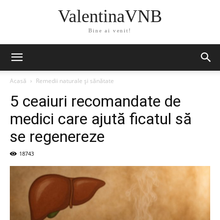
ValentinaVNB
Bine ai venit!
Acasă
Remedii naturale și sănătate
5 ceaiuri recomandate de
medici care ajută ficatul să
se regenereze
18743