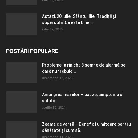
Astăzi, 20 iulie: Sfântul Ilie. Tradiții și
superstiții. Ce este bine...
iulie 17, 2026
POSTĂRI POPULARE
Probleme la rinichi: 8 semne de alarmă pe
care nu trebuie...
decembrie 13, 2020
Amorțirea mâinilor – cauze, simptome și
soluții
aprilie 30, 2021
Zeama de varză – Beneficii uimitoare pentru
sănătate și cum să...
decembrie 11, 2020