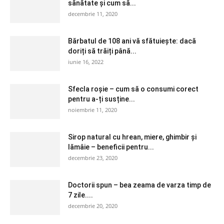
sănătate și cum să...
decembrie 11, 2020
Bărbatul de 108 ani vă sfătuiește: dacă
doriți să trăiți până...
iunie 16, 2022
Sfecla roșie – cum să o consumi corect
pentru a-ți susține...
noiembrie 11, 2020
Sirop natural cu hrean, miere, ghimbir și
lămâie – beneficii pentru...
decembrie 23, 2020
Doctorii spun – bea zeama de varza timp de
7 zile....
decembrie 20, 2020