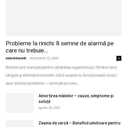
Probleme la rinichi: 8 semne de alarmă pe
care nu trebuie...
valentinavnb
-
decembrie 13, 2020
0
Rinichii sunt esențiali pentru sănătatea organismului, filtrând zilnic
sângele și eliminând toxinele. Când aceștia nu funcționează corect,
apar diverse probleme — semnale pe care...
Amorțirea mâinilor – cauze, simptome și
soluții
aprilie 30, 2021
Zeama de varză – Beneficii uimitoare pentru