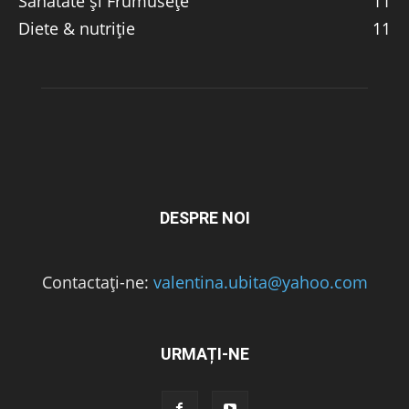
Sănătate și Frumusețe
11
Diete & nutriție
11
DESPRE NOI
Contactați-ne:
valentina.ubita@yahoo.com
URMAȚI-NE