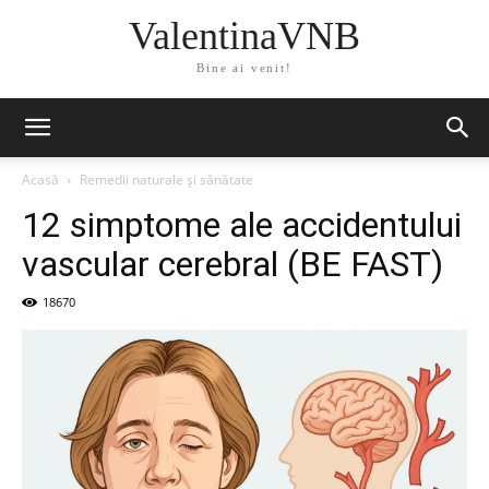
ValentinaVNB
Bine ai venit!
Acasă
Remedii naturale și sănătate
12 simptome ale accidentului
vascular cerebral (BE FAST)
18670