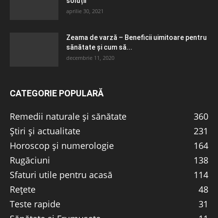
soluții
aprilie 30, 2021
Zeama de varză – Beneficii uimitoare pentru
sănătate și cum să...
decembrie 11, 2020
CATEGORIE POPULARĂ
Remedii naturale și sănătate
360
Știri și actualitate
231
Horoscop și numerologie
164
Rugăciuni
138
Sfaturi utile pentru acasă
114
Rețete
48
Teste rapide
31