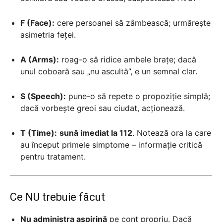
F (Face):
cere persoanei să zâmbească; urmărește
asimetria feței.
A (Arms):
roag-o să ridice ambele brațe; dacă
unul coboară sau „nu ascultă”, e un semnal clar.
S (Speech):
pune-o să repete o propoziție simplă;
dacă vorbește greoi sau ciudat, acționează.
T (Time):
sună imediat la 112
. Notează ora la care
au început primele simptome – informație critică
pentru tratament.
Ce NU trebuie făcut
Nu administra aspirină
pe cont propriu. Dacă