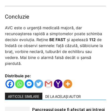
Concluzie
AVC este o urgență medicală majoră, dar
recunoașterea rapidă a simptomelor poate schimba
decisiv evoluția. Reține
BE FAST
și apelează
112
de
îndată ce observi semnele: față căzută, slăbiciune la
braț, vorbire neclară, tulburări de echilibru sau
vedere. Mai bine o alarmă falsă decât o șansă
pierdută.
Distribuie pe:
ARTICOLE SIMILARE
DE LA ACELAȘI AUTOR
Pancreasul poate fi afectat ani întregi