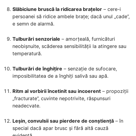
Slăbiciune bruscă la ridicarea brațelor
– cere-i
persoanei să ridice ambele brațe; dacă unul „cade”,
e semn de alarmă.
Tulburări senzoriale
– amorțeală, furnicături
neobișnuite, scăderea sensibilității la atingere sau
temperatură.
Tulburări de înghițire
– senzație de sufocare,
imposibilitatea de a înghiți salivă sau apă.
Ritm al vorbirii încetinit sau incoerent
– propoziții
„fracturate”, cuvinte nepotrivite, răspunsuri
neadecvate.
Leșin, convulsii sau pierdere de conștiență
– în
special dacă apar brusc și fără altă cauză
evidentă.