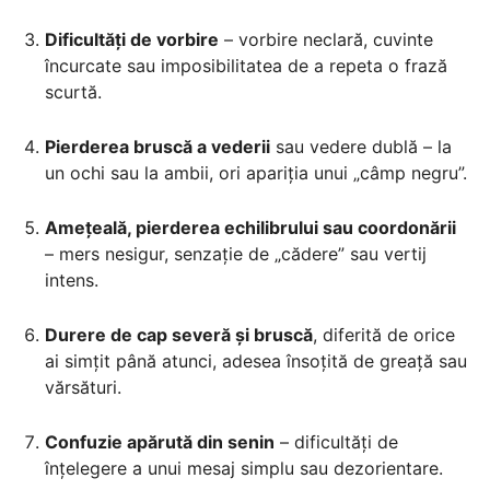
Dificultăți de vorbire
– vorbire neclară, cuvinte
încurcate sau imposibilitatea de a repeta o frază
scurtă.
Pierderea bruscă a vederii
sau vedere dublă – la
un ochi sau la ambii, ori apariția unui „câmp negru”.
Amețeală, pierderea echilibrului sau coordonării
– mers nesigur, senzație de „cădere” sau vertij
intens.
Durere de cap severă și bruscă
, diferită de orice
ai simțit până atunci, adesea însoțită de greață sau
vărsături.
Confuzie apărută din senin
– dificultăți de
înțelegere a unui mesaj simplu sau dezorientare.