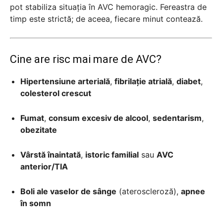
pot stabiliza situația în AVC hemoragic. Fereastra de
timp este strictă; de aceea, fiecare minut contează.
Cine are risc mai mare de AVC?
Hipertensiune arterială
,
fibrilație atrială
,
diabet
,
colesterol crescut
Fumat
,
consum excesiv de alcool
,
sedentarism
,
obezitate
Vârstă înaintată
,
istoric familial
sau
AVC
anterior/TIA
Boli ale vaselor de sânge
(ateroscleroză),
apnee
în somn