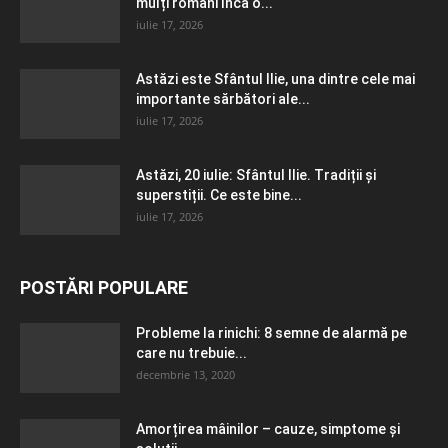
mulți români încă o...
iulie 17, 2026
Astăzi este Sfântul Ilie, una dintre cele mai
importante sărbători ale...
iulie 17, 2026
Astăzi, 20 iulie: Sfântul Ilie. Tradiții și
superstiții. Ce este bine...
iulie 17, 2026
POSTĂRI POPULARE
Probleme la rinichi: 8 semne de alarmă pe
care nu trebuie...
decembrie 13, 2020
Amorțirea mâinilor – cauze, simptome și