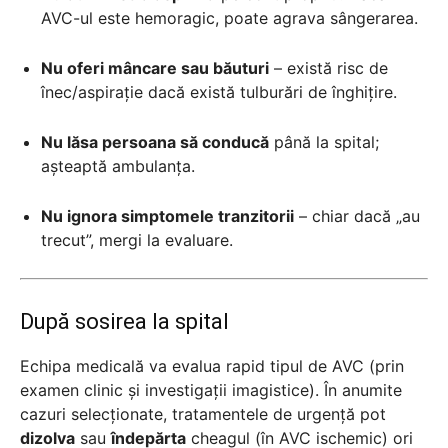
AVC-ul este hemoragic, poate agrava sângerarea.
Nu oferi mâncare sau băuturi
– există risc de
înec/aspirație dacă există tulburări de înghițire.
Nu lăsa persoana să conducă
până la spital;
așteaptă ambulanța.
Nu ignora simptomele tranzitorii
– chiar dacă „au
trecut”, mergi la evaluare.
După sosirea la spital
Echipa medicală va evalua rapid tipul de AVC (prin
examen clinic și investigații imagistice). În anumite
cazuri selecționate, tratamentele de urgență pot
dizolva
sau
îndepărta
cheagul (în AVC ischemic) ori