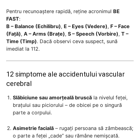
Pentru recunoaștere rapidă, reține acronimul
BE
FAST
:
B – Balance (Echilibru)
,
E – Eyes (Vedere)
,
F – Face
(Față)
,
A – Arms (Brațe)
,
S – Speech (Vorbire)
,
T –
Time (Timp)
. Dacă observi ceva suspect, sună
imediat la 112.
12 simptome ale accidentului vascular
cerebral
Slăbiciune sau amorțeală bruscă
la nivelul feței,
brațului sau piciorului – de obicei pe o singură
parte a corpului.
Asimetrie facială
– rugați persoana să zâmbească;
o parte a feței „cade” sau rămâne nemișcată.