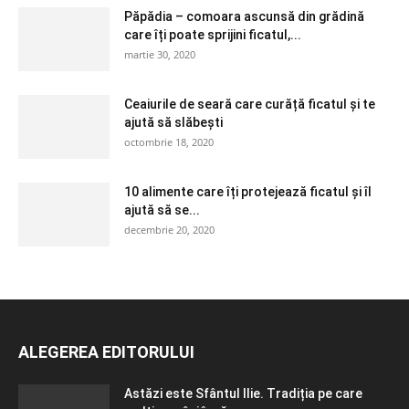
Păpădia – comoara ascunsă din grădină
care îți poate sprijini ficatul,...
martie 30, 2020
Ceaiurile de seară care curăță ficatul și te
ajută să slăbești
octombrie 18, 2020
10 alimente care îți protejează ficatul și îl
ajută să se...
decembrie 20, 2020
ALEGEREA EDITORULUI
Astăzi este Sfântul Ilie. Tradiția pe care