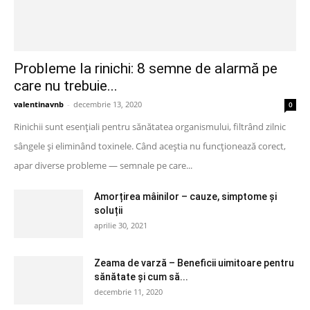
Probleme la rinichi: 8 semne de alarmă pe
care nu trebuie...
valentinavnb
-
decembrie 13, 2020
0
Rinichii sunt esențiali pentru sănătatea organismului, filtrând zilnic
sângele și eliminând toxinele. Când aceștia nu funcționează corect,
apar diverse probleme — semnale pe care...
Amorțirea mâinilor – cauze, simptome și
soluții
aprilie 30, 2021
Zeama de varză – Beneficii uimitoare pentru
sănătate și cum să...
decembrie 11, 2020