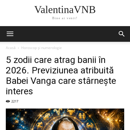
ValentinaVNB
Bine ai venit!
Acasă
Horoscop și numerologie
5 zodii care atrag banii în
2026. Previziunea atribuită
Babei Vanga care stârnește
interes
2217