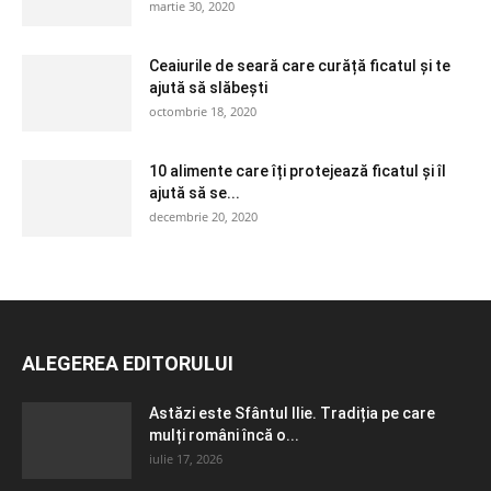
martie 30, 2020
Ceaiurile de seară care curăță ficatul și te
ajută să slăbești
octombrie 18, 2020
10 alimente care îți protejează ficatul și îl
ajută să se...
decembrie 20, 2020
ALEGEREA EDITORULUI
Astăzi este Sfântul Ilie. Tradiția pe care
mulți români încă o...
iulie 17, 2026