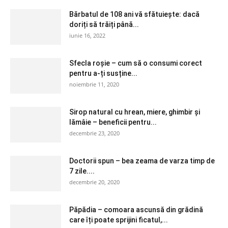
Bărbatul de 108 ani vă sfătuiește: dacă
doriți să trăiți până...
iunie 16, 2022
Sfecla roșie – cum să o consumi corect
pentru a-ți susține...
noiembrie 11, 2020
Sirop natural cu hrean, miere, ghimbir și
lămâie – beneficii pentru...
decembrie 23, 2020
Doctorii spun – bea zeama de varza timp de
7 zile....
decembrie 20, 2020
Păpădia – comoara ascunsă din grădină
care îți poate sprijini ficatul,...