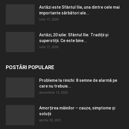
Astăzi este Sfântul Ilie, una dintre cele mai
importante sărbători ale...
iulie 17, 2026
Astăzi, 20 iulie: Sfântul Ilie. Tradiții și
superstiții. Ce este bine...
iulie 17, 2026
POSTĂRI POPULARE
Probleme la rinichi: 8 semne de alarmă pe
care nu trebuie...
decembrie 13, 2020
Amorțirea mâinilor – cauze, simptome și
soluții
aprilie 30, 2021