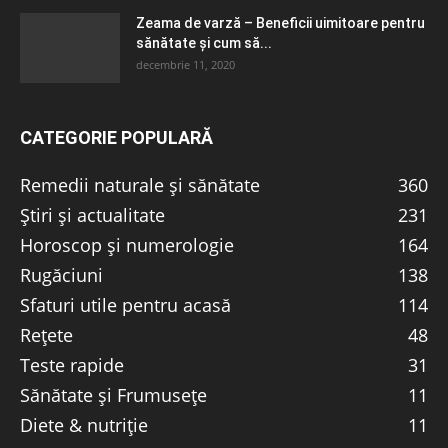
Zeama de varză – Beneficii uimitoare pentru
sănătate și cum să...
decembrie 11, 2020
CATEGORIE POPULARĂ
Remedii naturale și sănătate
360
Știri și actualitate
231
Horoscop și numerologie
164
Rugăciuni
138
Sfaturi utile pentru acasă
114
Rețete
48
Teste rapide
31
Sănătate și Frumusețe
11
Diete & nutriție
11