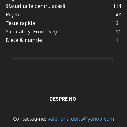
Sfaturi utile pentru acasă
114
Rețete
48
Teste rapide
31
Sănătate și Frumusețe
11
Diete & nutriție
11
DESPRE NOI
Contactați-ne:
valentina.ubita@yahoo.com