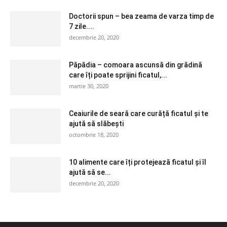
Doctorii spun – bea zeama de varza timp de
7 zile....
decembrie 20, 2020
Păpădia – comoara ascunsă din grădină
care îți poate sprijini ficatul,...
martie 30, 2020
Ceaiurile de seară care curăță ficatul și te
ajută să slăbești
octombrie 18, 2020
10 alimente care îți protejează ficatul și îl
ajută să se...
decembrie 20, 2020