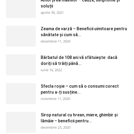
Amorțirea mâinilor – cauze, simptome și
soluții
aprilie 30, 2021
Zeama de varză – Beneficii uimitoare pentru
sănătate și cum să...
decembrie 11, 2020
Bărbatul de 108 ani vă sfătuiește: dacă
doriți să trăiți până...
iunie 16, 2022
Sfecla roșie – cum să o consumi corect
pentru a-ți susține...
noiembrie 11, 2020
Sirop natural cu hrean, miere, ghimbir și
lămâie – beneficii pentru...
decembrie 23, 2020