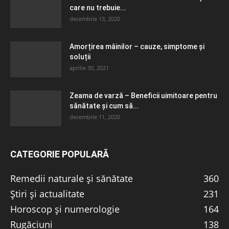
care nu trebuie...
decembrie 13, 2020
Amorțirea mâinilor – cauze, simptome și
soluții
aprilie 30, 2021
Zeama de varză – Beneficii uimitoare pentru
sănătate și cum să...
decembrie 11, 2020
CATEGORIE POPULARĂ
Remedii naturale și sănătate
360
Știri și actualitate
231
Horoscop și numerologie
164
Rugăciuni
138