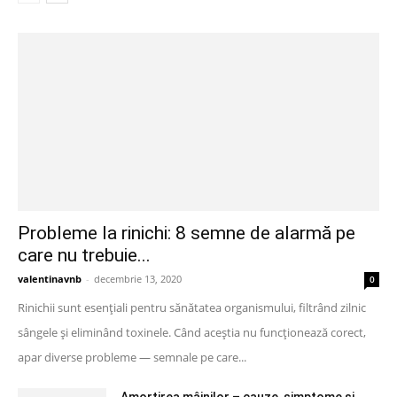
Probleme la rinichi: 8 semne de alarmă pe
care nu trebuie...
valentinavnb
-
decembrie 13, 2020
0
Rinichii sunt esențiali pentru sănătatea organismului, filtrând zilnic
sângele și eliminând toxinele. Când aceștia nu funcționează corect,
apar diverse probleme — semnale pe care...