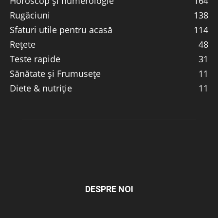
Horoscop și numerologie
164
Rugăciuni
138
Sfaturi utile pentru acasă
114
Rețete
48
Teste rapide
31
Sănătate și Frumusețe
11
Diete & nutriție
11
DESPRE NOI