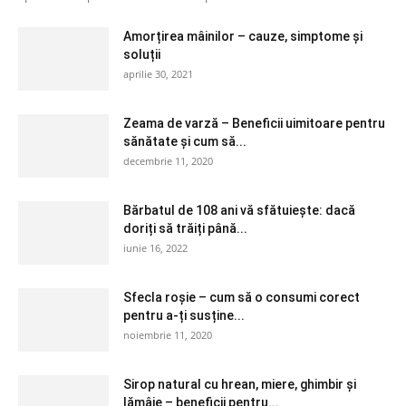
Amorțirea mâinilor – cauze, simptome și
soluții
aprilie 30, 2021
Zeama de varză – Beneficii uimitoare pentru
sănătate și cum să...
decembrie 11, 2020
Bărbatul de 108 ani vă sfătuiește: dacă
doriți să trăiți până...
iunie 16, 2022
Sfecla roșie – cum să o consumi corect
pentru a-ți susține...
noiembrie 11, 2020
Sirop natural cu hrean, miere, ghimbir și
lămâie – beneficii pentru...