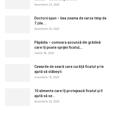
decembrie 23, 2020
Doctorii spun – bea zeama de varza timp de
7 zile....
decembrie 20, 2020
Păpădia – comoara ascunsă din grădină
care îți poate sprijini ficatul,...
martie 30, 2020
Ceaiurile de seară care curăță ficatul și te
ajută să slăbești
octombrie 18, 2020
10 alimente care îți protejează ficatul și îl
ajută să se...
decembrie 20, 2020