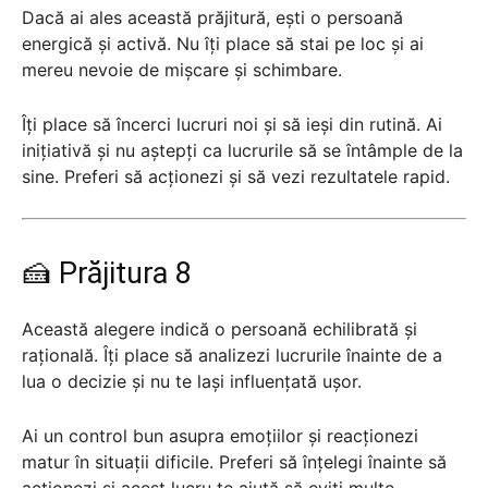
Dacă ai ales această prăjitură, ești o persoană
energică și activă. Nu îți place să stai pe loc și ai
mereu nevoie de mișcare și schimbare.
Îți place să încerci lucruri noi și să ieși din rutină. Ai
inițiativă și nu aștepți ca lucrurile să se întâmple de la
sine. Preferi să acționezi și să vezi rezultatele rapid.
🍰 Prăjitura 8
Această alegere indică o persoană echilibrată și
rațională. Îți place să analizezi lucrurile înainte de a
lua o decizie și nu te lași influențată ușor.
Ai un control bun asupra emoțiilor și reacționezi
matur în situații dificile. Preferi să înțelegi înainte să
acționezi și acest lucru te ajută să eviți multe