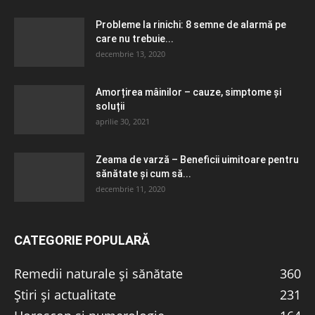
Probleme la rinichi: 8 semne de alarmă pe
care nu trebuie...
decembrie 13, 2020
Amorțirea mâinilor – cauze, simptome și
soluții
aprilie 30, 2021
Zeama de varză – Beneficii uimitoare pentru
sănătate și cum să...
decembrie 11, 2020
CATEGORIE POPULARĂ
Remedii naturale și sănătate
360
Știri și actualitate
231