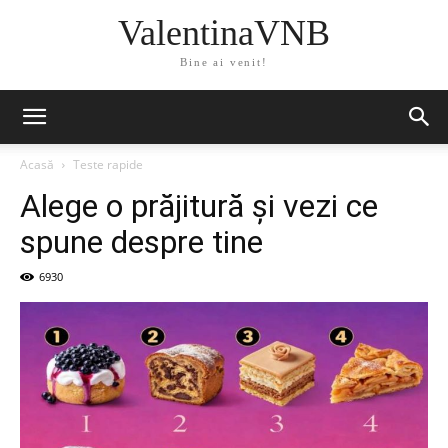
ValentinaVNB
Bine ai venit!
Acasă
Teste rapide
Alege o prăjitură și vezi ce
spune despre tine
6930