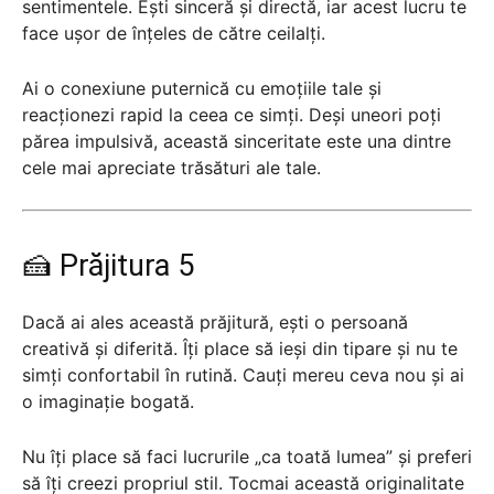
sentimentele. Ești sinceră și directă, iar acest lucru te
face ușor de înțeles de către ceilalți.
Ai o conexiune puternică cu emoțiile tale și
reacționezi rapid la ceea ce simți. Deși uneori poți
părea impulsivă, această sinceritate este una dintre
cele mai apreciate trăsături ale tale.
🍰 Prăjitura 5
Dacă ai ales această prăjitură, ești o persoană
creativă și diferită. Îți place să ieși din tipare și nu te
simți confortabil în rutină. Cauți mereu ceva nou și ai
o imaginație bogată.
Nu îți place să faci lucrurile „ca toată lumea” și preferi
să îți creezi propriul stil. Tocmai această originalitate