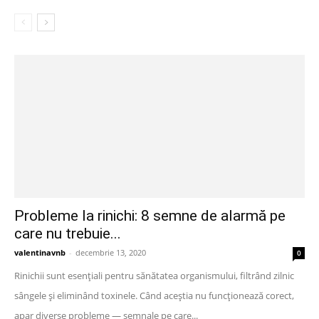
Probleme la rinichi: 8 semne de alarmă pe
care nu trebuie...
valentinavnb
-
decembrie 13, 2020
0
Rinichii sunt esențiali pentru sănătatea organismului, filtrând zilnic
sângele și eliminând toxinele. Când aceștia nu funcționează corect,
apar diverse probleme — semnale pe care...