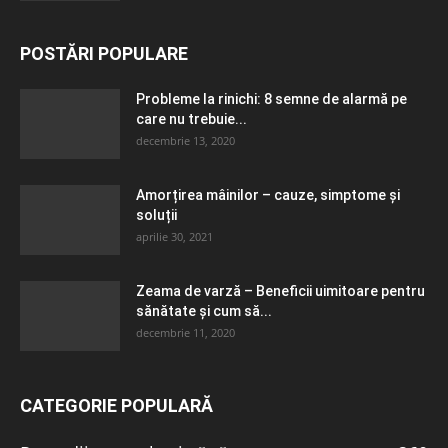
POSTĂRI POPULARE
Probleme la rinichi: 8 semne de alarmă pe
care nu trebuie...
decembrie 13, 2020
Amorțirea mâinilor – cauze, simptome și
soluții
aprilie 30, 2021
Zeama de varză – Beneficii uimitoare pentru
sănătate și cum să...
decembrie 11, 2020
CATEGORIE POPULARĂ