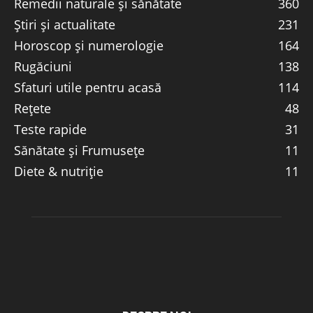
Remedii naturale și sănătate
360
Știri și actualitate
231
Horoscop și numerologie
164
Rugăciuni
138
Sfaturi utile pentru acasă
114
Rețete
48
Teste rapide
31
Sănătate și Frumusețe
11
Diete & nutriție
11