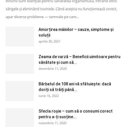
Rinichii sunt esențiali pentru sănătatea organismului, filtrând zilnic
sângele și eliminând toxinele. Când aceștia nu funcționează corect,
apar diverse probleme — semnale pe care...
Amorțirea mâinilor – cauze, simptome și
soluții
aprilie 30, 2021
Zeama de varză – Beneficii uimitoare pentru
sănătate și cum să...
decembrie 11, 2020
Bărbatul de 108 ani vă sfătuiește: dacă
doriți să trăiți până...
iunie 16, 2022
Sfecla roșie – cum să o consumi corect
pentru a-ți susține...
noiembrie 11, 2020