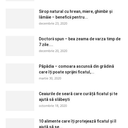
Sirop natural cu hrean, miere, ghimbir și
lămâie – beneficii pentru...
decembrie 23, 2020
Doctorii spun – bea zeama de varza timp de
7 zile....
decembrie 20, 2020
Păpădia – comoara ascunsă din grădină
care îți poate sprijini ficatul,...
martie 30, 2020
Ceaiurile de seară care curăță ficatul și te
ajută să slăbești
octombrie 18, 2020
10 alimente care îți protejează ficatul și îl
ajută să se...