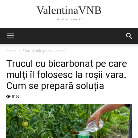
ValentinaVNB
Bine ai venit!
Acasă
Sfaturi utile pentru acasă
Trucul cu bicarbonat pe care
mulți îl folosesc la roșii vara.
Cum se prepară soluția
8168