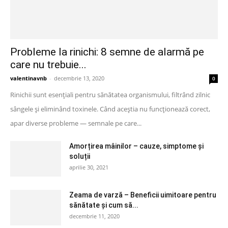
Probleme la rinichi: 8 semne de alarmă pe
care nu trebuie...
valentinavnb
-
decembrie 13, 2020
0
Rinichii sunt esențiali pentru sănătatea organismului, filtrând zilnic
sângele și eliminând toxinele. Când aceștia nu funcționează corect,
apar diverse probleme — semnale pe care...
Amorțirea mâinilor – cauze, simptome și
soluții
aprilie 30, 2021
Zeama de varză – Beneficii uimitoare pentru
sănătate și cum să...
decembrie 11, 2020