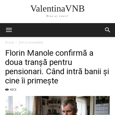
ValentinaVNB
Bine ai venit!
Acasă
Știri și actualitate
Florin Manole confirmă a
doua tranșă pentru
pensionari. Când intră banii și
cine îi primește
4313