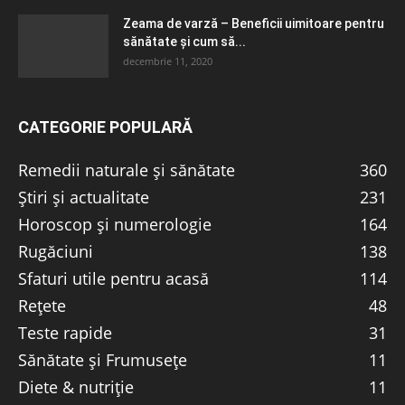
Zeama de varză – Beneficii uimitoare pentru
sănătate și cum să...
decembrie 11, 2020
CATEGORIE POPULARĂ
Remedii naturale și sănătate
360
Știri și actualitate
231
Horoscop și numerologie
164
Rugăciuni
138
Sfaturi utile pentru acasă
114
Rețete
48
Teste rapide
31
Sănătate și Frumusețe
11
Diete & nutriție
11