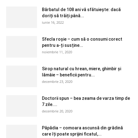
Bărbatul de 108 ani vă sfătuiește: dacă
doriți să trăiți până...
iunie 16, 2022
Sfecla roșie – cum să o consumi corect
pentru a-ți susține...
noiembrie 11, 2020
Sirop natural cu hrean, miere, ghimbir și
lămâie – beneficii pentru...
decembrie 23, 2020
Doctorii spun – bea zeama de varza timp de
7 zile....
decembrie 20, 2020
Păpădia – comoara ascunsă din grădină
care îți poate sprijini ficatul,...