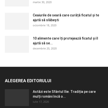
martie 30, 2020
Ceaiurile de seară care curăță ficatul și te
ajută să slăbești
octombrie 18, 2020
10 alimente care îți protejează ficatul și îl
ajută să se...
decembrie 20, 2020
ALEGEREA EDITORULUI
Astăzi este Sfântul Ilie. Tradiția pe care
mulți români încă o...
iulie 17, 2026