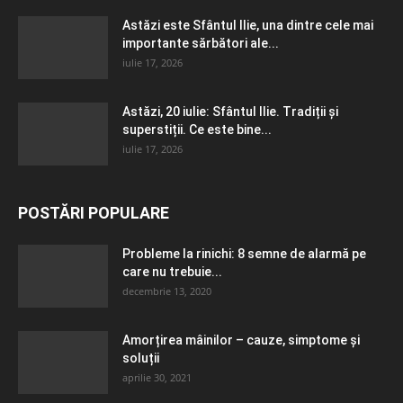
Astăzi este Sfântul Ilie, una dintre cele mai
importante sărbători ale...
iulie 17, 2026
Astăzi, 20 iulie: Sfântul Ilie. Tradiții și
superstiții. Ce este bine...
iulie 17, 2026
POSTĂRI POPULARE
Probleme la rinichi: 8 semne de alarmă pe
care nu trebuie...
decembrie 13, 2020
Amorțirea mâinilor – cauze, simptome și
soluții
aprilie 30, 2021