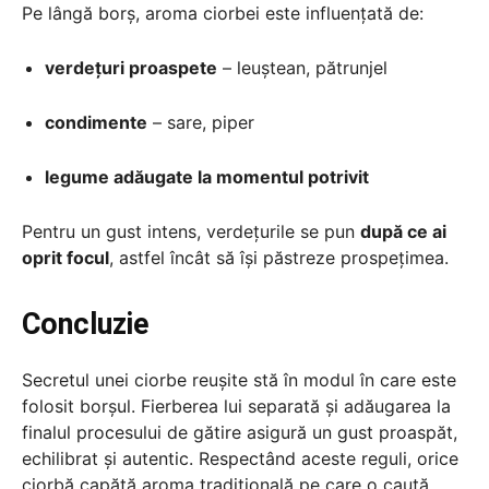
Pe lângă borș, aroma ciorbei este influențată de:
verdețuri proaspete
– leuștean, pătrunjel
condimente
– sare, piper
legume adăugate la momentul potrivit
Pentru un gust intens, verdețurile se pun
după ce ai
oprit focul
, astfel încât să își păstreze prospețimea.
Concluzie
Secretul unei ciorbe reușite stă în modul în care este
folosit borșul. Fierberea lui separată și adăugarea la
finalul procesului de gătire asigură un gust proaspăt,
echilibrat și autentic. Respectând aceste reguli, orice
ciorbă capătă aroma tradițională pe care o caută