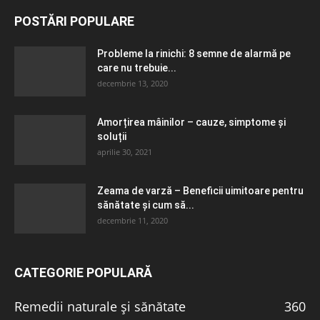
POSTĂRI POPULARE
Probleme la rinichi: 8 semne de alarmă pe
care nu trebuie...
decembrie 13, 2020
Amorțirea mâinilor – cauze, simptome și
soluții
aprilie 30, 2021
Zeama de varză – Beneficii uimitoare pentru
sănătate și cum să...
decembrie 11, 2020
CATEGORIE POPULARĂ
Remedii naturale și sănătate
360