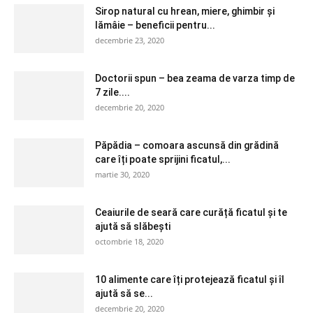
Sirop natural cu hrean, miere, ghimbir și
lămâie – beneficii pentru...
decembrie 23, 2020
Doctorii spun – bea zeama de varza timp de
7 zile....
decembrie 20, 2020
Păpădia – comoara ascunsă din grădină
care îți poate sprijini ficatul,...
martie 30, 2020
Ceaiurile de seară care curăță ficatul și te
ajută să slăbești
octombrie 18, 2020
10 alimente care îți protejează ficatul și îl
ajută să se...
decembrie 20, 2020