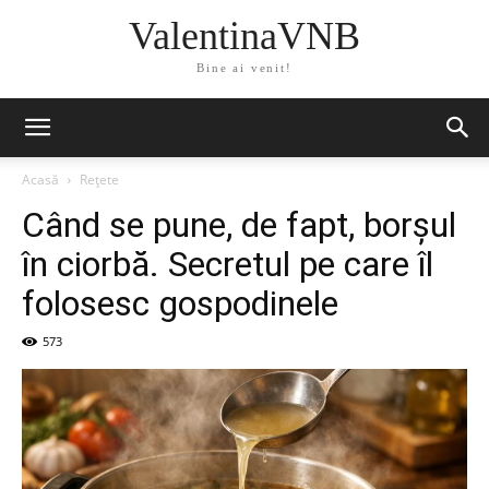
ValentinaVNB
Bine ai venit!
Acasă
Rețete
Când se pune, de fapt, borșul
în ciorbă. Secretul pe care îl
folosesc gospodinele
573