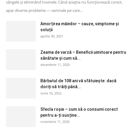
sângele și eliminând toxinele. Când aceștia nu funcționează corect,
apar diverse probleme — semnale pe care...
Amorțirea mâinilor – cauze, simptome și
soluții
aprilie 30, 2021
Zeama de varză – Beneficii uimitoare pentru
sănătate și cum să...
decembrie 11, 2020
Bărbatul de 108 ani vă sfătuiește: dacă
doriți să trăiți până...
iunie 16, 2022
Sfecla roșie – cum să o consumi corect
pentru a-ți susține...
noiembrie 11, 2020