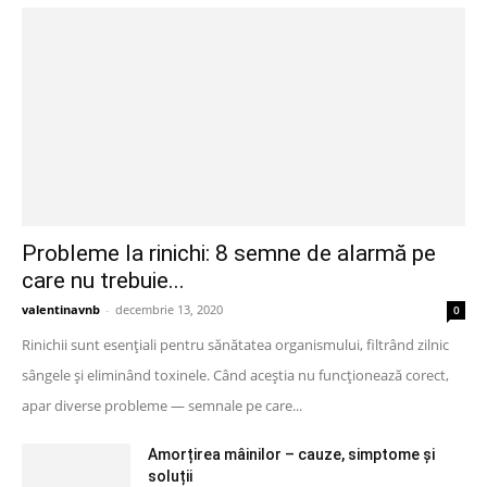
Probleme la rinichi: 8 semne de alarmă pe
care nu trebuie...
valentinavnb
-
decembrie 13, 2020
0
Rinichii sunt esențiali pentru sănătatea organismului, filtrând zilnic
sângele și eliminând toxinele. Când aceștia nu funcționează corect,
apar diverse probleme — semnale pe care...
Amorțirea mâinilor – cauze, simptome și
soluții