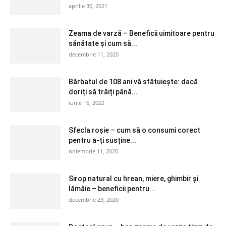
aprilie 30, 2021
Zeama de varză – Beneficii uimitoare pentru
sănătate și cum să...
decembrie 11, 2020
Bărbatul de 108 ani vă sfătuiește: dacă
doriți să trăiți până...
iunie 16, 2022
Sfecla roșie – cum să o consumi corect
pentru a-ți susține...
noiembrie 11, 2020
Sirop natural cu hrean, miere, ghimbir și
lămâie – beneficii pentru...
decembrie 23, 2020