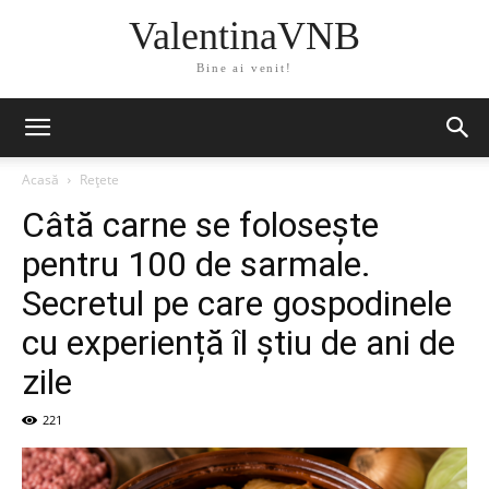
ValentinaVNB
Bine ai venit!
Acasă
Rețete
Câtă carne se folosește
pentru 100 de sarmale.
Secretul pe care gospodinele
cu experiență îl știu de ani de
zile
221