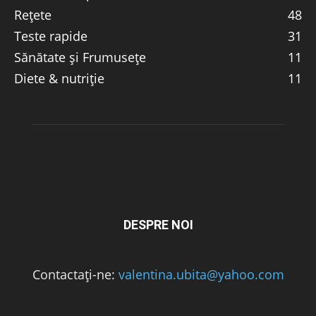
Rețete
48
Teste rapide
31
Sănătate și Frumusețe
11
Diete & nutriție
11
DESPRE NOI
Contactați-ne:
valentina.ubita@yahoo.com