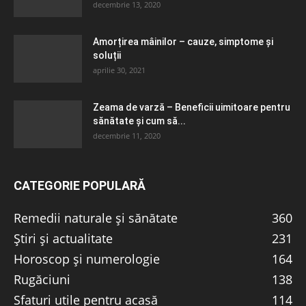
decembrie 13, 2020
Amorțirea mâinilor – cauze, simptome și
soluții
aprilie 30, 2021
Zeama de varză – Beneficii uimitoare pentru
sănătate și cum să...
decembrie 11, 2020
CATEGORIE POPULARĂ
Remedii naturale și sănătate
360
Știri și actualitate
231
Horoscop și numerologie
164
Rugăciuni
138
Sfaturi utile pentru acasă
114