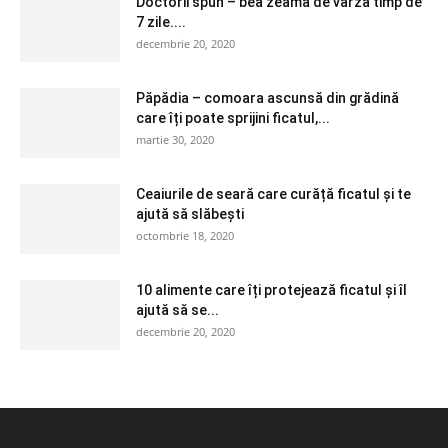
Doctorii spun – bea zeama de varza timp de
7 zile....
decembrie 20, 2020
Păpădia – comoara ascunsă din grădină
care îți poate sprijini ficatul,...
martie 30, 2020
Ceaiurile de seară care curăță ficatul și te
ajută să slăbești
octombrie 18, 2020
10 alimente care îți protejează ficatul și îl
ajută să se...
decembrie 20, 2020