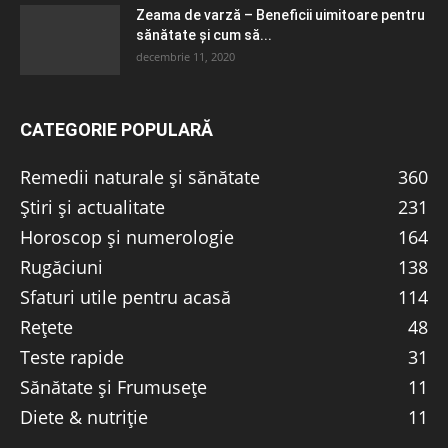
Zeama de varză – Beneficii uimitoare pentru
sănătate și cum să...
decembrie 11, 2020
CATEGORIE POPULARĂ
Remedii naturale și sănătate
360
Știri și actualitate
231
Horoscop și numerologie
164
Rugăciuni
138
Sfaturi utile pentru acasă
114
Rețete
48
Teste rapide
31
Sănătate și Frumusețe
11
Diete & nutriție
11