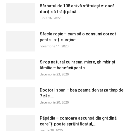
Bărbatul de 108 ani vă sfătuiește: dacă
doriți să trăiți până...
iunie 16, 2022
Sfecla roșie – cum să o consumi corect
pentru a-ți susține...
noiembrie 11, 2020
Sirop natural cu hrean, miere, ghimbir și
lămâie – beneficii pentru...
decembrie 23, 2020
Doctorii spun – bea zeama de varza timp de
7 zile....
decembrie 20, 2020
Păpădia – comoara ascunsă din grădină
care îți poate sprijini ficatul,...
martie 30, 2020