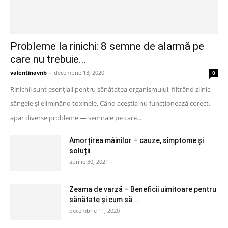
Probleme la rinichi: 8 semne de alarmă pe
care nu trebuie...
valentinavnb
-
decembrie 13, 2020
0
Rinichii sunt esențiali pentru sănătatea organismului, filtrând zilnic
sângele și eliminând toxinele. Când aceștia nu funcționează corect,
apar diverse probleme — semnale pe care...
Amorțirea mâinilor – cauze, simptome și
soluții
aprilie 30, 2021
Zeama de varză – Beneficii uimitoare pentru
sănătate și cum să...
decembrie 11, 2020