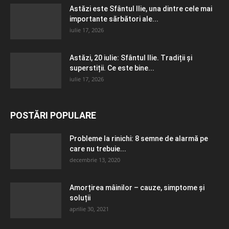
Astăzi este Sfântul Ilie, una dintre cele mai
importante sărbători ale...
iulie 17, 2026
Astăzi, 20 iulie: Sfântul Ilie. Tradiții și
superstiții. Ce este bine...
iulie 17, 2026
POSTĂRI POPULARE
Probleme la rinichi: 8 semne de alarmă pe
care nu trebuie...
decembrie 13, 2020
Amorțirea mâinilor – cauze, simptome și
soluții
aprilie 30, 2021