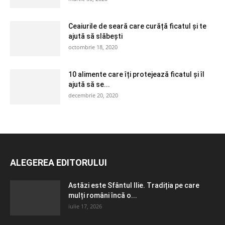
Ceaiurile de seară care curăță ficatul și te
ajută să slăbești
octombrie 18, 2020
10 alimente care îți protejează ficatul și îl
ajută să se...
decembrie 20, 2020
ALEGEREA EDITORULUI
Astăzi este Sfântul Ilie. Tradiția pe care
mulți români încă o...
iulie 17, 2026