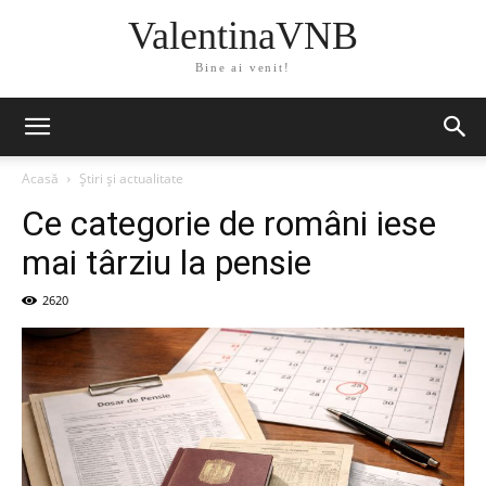
ValentinaVNB
Bine ai venit!
Acasă
Știri și actualitate
Ce categorie de români iese
mai târziu la pensie
2620