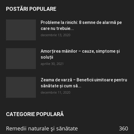
POSTĂRI POPULARE
Probleme la rinichi: 8 semne de alarmă pe
care nu trebuie...
decembrie 13, 2020
Amorțirea mâinilor – cauze, simptome și
soluții
aprilie 30, 2021
Zeama de varză – Beneficii uimitoare pentru
sănătate și cum să...
decembrie 11, 2020
CATEGORIE POPULARĂ
Remedii naturale și sănătate
360