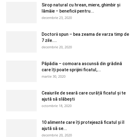
Sirop natural cu hrean, miere, ghimbir și
lămâie – beneficii pentru...
decembrie 23, 2020
Doctorii spun – bea zeama de varza timp de
7 zile....
decembrie 20, 2020
Păpădia – comoara ascunsă din grădină
care îți poate sprijini ficatul,...
martie 30, 2020
Ceaiurile de seară care curăță ficatul și te
ajută să slăbești
octombrie 18, 2020
10 alimente care îți protejează ficatul și îl
ajută să se...
decembrie 20, 2020