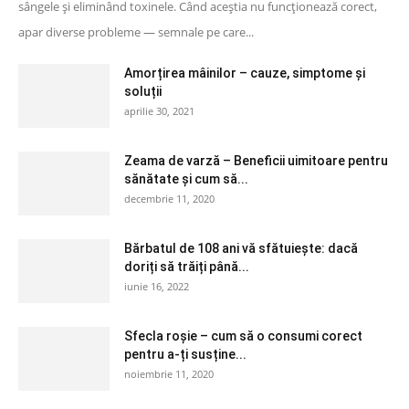
sângele și eliminând toxinele. Când aceștia nu funcționează corect,
apar diverse probleme — semnale pe care...
Amorțirea mâinilor – cauze, simptome și
soluții
aprilie 30, 2021
Zeama de varză – Beneficii uimitoare pentru
sănătate și cum să...
decembrie 11, 2020
Bărbatul de 108 ani vă sfătuiește: dacă
doriți să trăiți până...
iunie 16, 2022
Sfecla roșie – cum să o consumi corect
pentru a-ți susține...
noiembrie 11, 2020