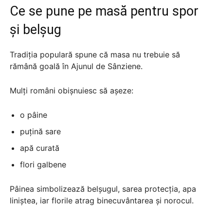
Ce se pune pe masă pentru spor
și belșug
Tradiția populară spune că masa nu trebuie să
rămână goală în Ajunul de Sânziene.
Mulți români obișnuiesc să așeze:
o pâine
puțină sare
apă curată
flori galbene
Pâinea simbolizează belșugul, sarea protecția, apa
liniștea, iar florile atrag binecuvântarea și norocul.