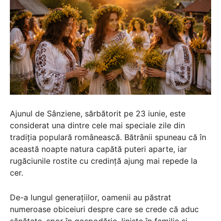
Ajunul de Sânziene, sărbătorit pe 23 iunie, este
considerat una dintre cele mai speciale zile din
tradiția populară românească. Bătrânii spuneau că în
această noapte natura capătă puteri aparte, iar
rugăciunile rostite cu credință ajung mai repede la
cer.
De-a lungul generațiilor, oamenii au păstrat
numeroase obiceiuri despre care se crede că aduc
sănătate, spor în gospodărie, liniște în familie și