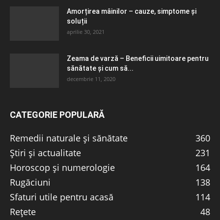
Amorțirea mâinilor – cauze, simptome și
soluții
aprilie 30, 2021
Zeama de varză – Beneficii uimitoare pentru
sănătate și cum să...
decembrie 11, 2020
CATEGORIE POPULARĂ
Remedii naturale și sănătate
360
Știri și actualitate
231
Horoscop și numerologie
164
Rugăciuni
138
Sfaturi utile pentru acasă
114
Rețete
48