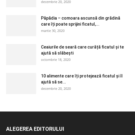
decembrie 20, 2020
Păpădia – comoara ascunsă din grădină
care îți poate sprijini ficatul,...
martie 30, 2020
Ceaiurile de seară care curăță ficatul și te
ajută să slăbești
octombrie 18, 2020
10 alimente care îți protejează ficatul și îl
ajută să se...
decembrie 20, 2020
ALEGEREA EDITORULUI