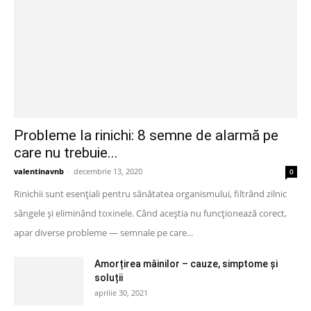
Probleme la rinichi: 8 semne de alarmă pe
care nu trebuie...
valentinavnb
-
decembrie 13, 2020
0
Rinichii sunt esențiali pentru sănătatea organismului, filtrând zilnic
sângele și eliminând toxinele. Când aceștia nu funcționează corect,
apar diverse probleme — semnale pe care...
Amorțirea mâinilor – cauze, simptome și
soluții
aprilie 30, 2021