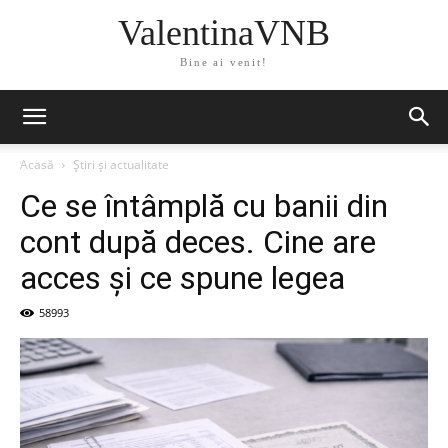
ValentinaVNB
Bine ai venit!
Acasă
Știri și actualitate
Ce se întâmplă cu banii din
cont după deces. Cine are
acces și ce spune legea
58993