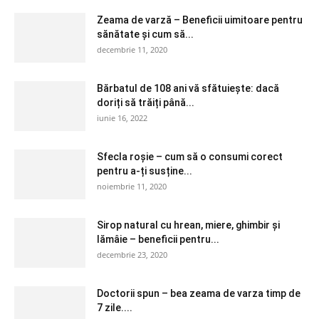
Zeama de varză – Beneficii uimitoare pentru
sănătate și cum să...
decembrie 11, 2020
Bărbatul de 108 ani vă sfătuiește: dacă
doriți să trăiți până...
iunie 16, 2022
Sfecla roșie – cum să o consumi corect
pentru a-ți susține...
noiembrie 11, 2020
Sirop natural cu hrean, miere, ghimbir și
lămâie – beneficii pentru...
decembrie 23, 2020
Doctorii spun – bea zeama de varza timp de
7 zile....