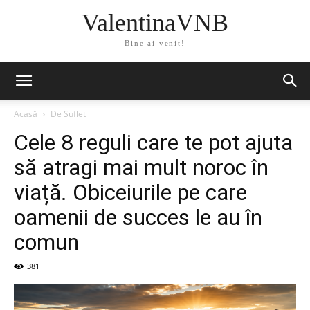
ValentinaVNB
Bine ai venit!
Acasă
De Suflet
Cele 8 reguli care te pot ajuta
să atragi mai mult noroc în
viață. Obiceiurile pe care
oamenii de succes le au în
comun
381