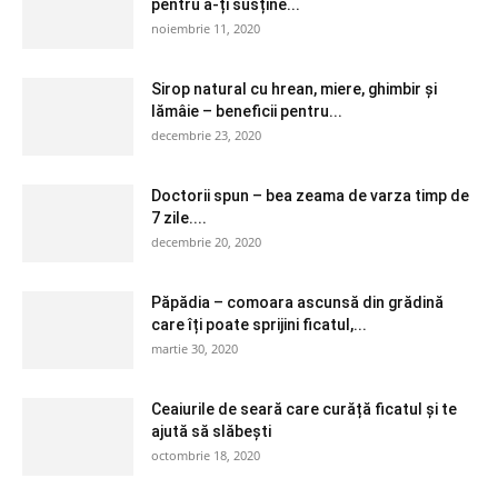
pentru a-ți susține...
noiembrie 11, 2020
Sirop natural cu hrean, miere, ghimbir și
lămâie – beneficii pentru...
decembrie 23, 2020
Doctorii spun – bea zeama de varza timp de
7 zile....
decembrie 20, 2020
Păpădia – comoara ascunsă din grădină
care îți poate sprijini ficatul,...
martie 30, 2020
Ceaiurile de seară care curăță ficatul și te
ajută să slăbești
octombrie 18, 2020