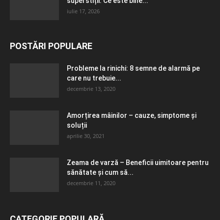
superstiții. Ce este bine...
iulie 17, 2026
POSTĂRI POPULARE
Probleme la rinichi: 8 semne de alarmă pe
care nu trebuie...
decembrie 13, 2020
Amorțirea mâinilor – cauze, simptome și
soluții
aprilie 30, 2021
Zeama de varză – Beneficii uimitoare pentru
sănătate și cum să...
decembrie 11, 2020
CATEGORIE POPULARĂ