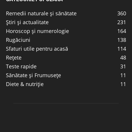
Remedii naturale și sănătate
360
Știri și actualitate
231
Horoscop și numerologie
164
Rugăciuni
138
Sfaturi utile pentru acasă
114
Rețete
48
Teste rapide
31
Sănătate și Frumusețe
11
Diete & nutriție
11