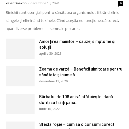
valentinavnb
-
decembrie 13, 2020
0
Rinichii sunt esențiali pentru sănătatea organismului, filtrând zilnic
sângele și eliminând toxinele. Când aceștia nu funcționează corect,
apar diverse probleme — semnale pe care...
Amorțirea mâinilor – cauze, simptome și
soluții
aprilie 30, 2021
Zeama de varză – Beneficii uimitoare pentru
sănătate și cum să...
decembrie 11, 2020
Bărbatul de 108 ani vă sfătuiește: dacă
doriți să trăiți până...
iunie 16, 2022
Sfecla roșie – cum să o consumi corect