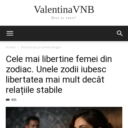
ValentinaVNB
Bine ai venit!
Acasă
Horoscop și numerologie
Cele mai libertine femei din
zodiac. Unele zodii iubesc
libertatea mai mult decât
relațiile stabile
493