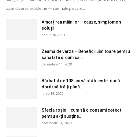
apar diverse probleme — semnale pe care...
Amorțirea mâinilor – cauze, simptome și
soluții
aprilie 30, 2021
Zeama de varză – Beneficii uimitoare pentru
sănătate și cum să...
decembrie 11, 2020
Bărbatul de 108 ani vă sfătuiește: dacă
doriți să trăiți până...
iunie 16, 2022
Sfecla roșie – cum să o consumi corect
pentru a-ți susține...
noiembrie 11, 2020