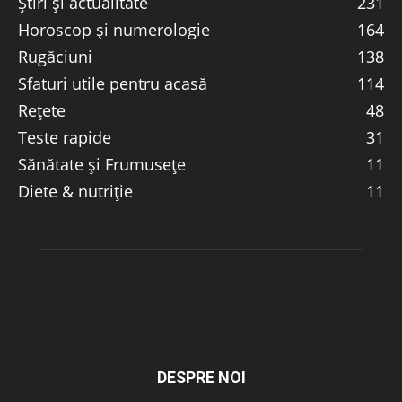
Știri și actualitate
231
Horoscop și numerologie
164
Rugăciuni
138
Sfaturi utile pentru acasă
114
Rețete
48
Teste rapide
31
Sănătate și Frumusețe
11
Diete & nutriție
11
DESPRE NOI