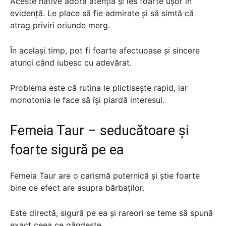
Aceste native adoră atenția și ies foarte ușor în
evidență. Le place să fie admirate și să simtă că
atrag priviri oriunde merg.
În același timp, pot fi foarte afectuoase și sincere
atunci când iubesc cu adevărat.
Problema este că rutina le plictisește rapid, iar
monotonia le face să își piardă interesul.
Femeia Taur – seducătoare și
foarte sigură pe ea
Femeia Taur are o carismă puternică și știe foarte
bine ce efect are asupra bărbaților.
Este directă, sigură pe ea și rareori se teme să spună
exact ceea ce gândește.