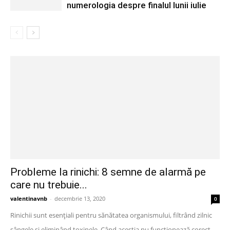
numerologia despre finalul lunii iulie
Probleme la rinichi: 8 semne de alarmă pe
care nu trebuie...
valentinavnb
-
decembrie 13, 2020
0
Rinichii sunt esențiali pentru sănătatea organismului, filtrând zilnic
sângele și eliminând toxinele. Când aceștia nu funcționează corect,