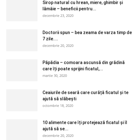
Sirop natural cu hrean, miere, ghimbir și
lămâie – beneficii pentru...
decembrie 23, 2020
Doctorii spun – bea zeama de varza timp de
7 zile....
decembrie 20, 2020
Păpădia – comoara ascunsă din grădină
care îți poate sprijini ficatul,...
martie 30, 2020
Ceaiurile de seară care curăță ficatul și te
ajută să slăbești
octombrie 18, 2020
10 alimente care îți protejează ficatul și îl
ajută să se...
decembrie 20, 2020