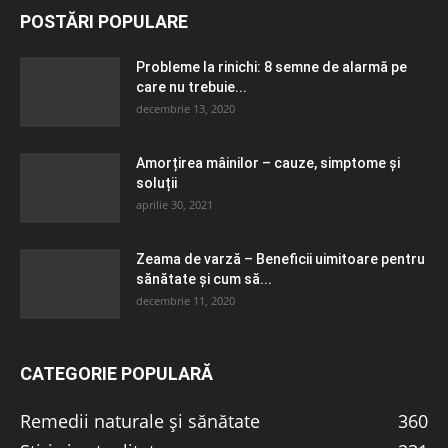
POSTĂRI POPULARE
Probleme la rinichi: 8 semne de alarmă pe
care nu trebuie...
decembrie 13, 2020
Amorțirea mâinilor – cauze, simptome și
soluții
aprilie 30, 2021
Zeama de varză – Beneficii uimitoare pentru
sănătate și cum să...
decembrie 11, 2020
CATEGORIE POPULARĂ
Remedii naturale și sănătate
360