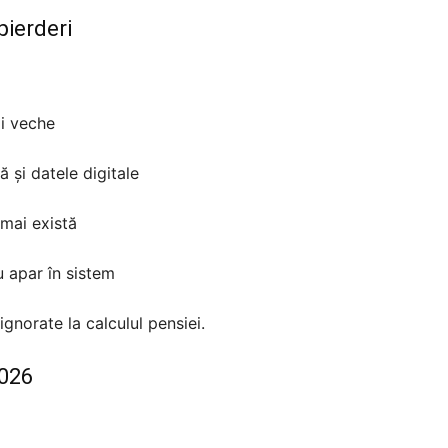
pierderi
ai veche
 și datele digitale
 mai există
u apar în sistem
ignorate la calculul pensiei.
2026