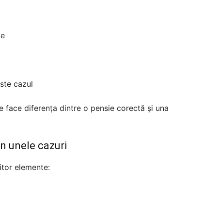
te
este cazul
e face diferența dintre o pensie corectă și una
în unele cazuri
itor elemente: