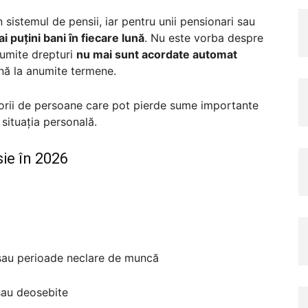
sistemul de pensii, iar pentru unii pensionari sau
i puțini bani în fiecare lună
. Nu este vorba despre
anumite drepturi
nu mai sunt acordate automat
ână la anumite termene.
egorii de persoane care pot pierde sume importante
situația personală.
sie în 2026
 sau perioade neclare de muncă
 sau deosebite