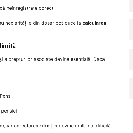
că neînregistrate corect
u neclaritățile din dosar pot duce la
calcularea
limită
 și a drepturilor asociate devine esențială. Dacă
Pensii
a pensiei
or, iar corectarea situației devine mult mai dificilă.