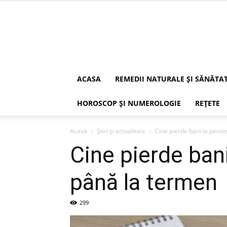
ACASA
REMEDII NATURALE ȘI SĂNĂTA
HOROSCOP ȘI NUMEROLOGIE
REȚETE
Acasă
Știri și actualitate
Cine pierde bani la pensi
Cine pierde ban
până la termen
299