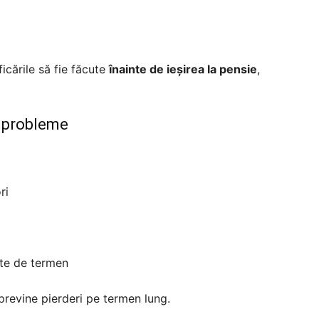
icările să fie făcute
înainte de ieșirea la pensie
,
ă probleme
ri
te de termen
 previne pierderi pe termen lung.