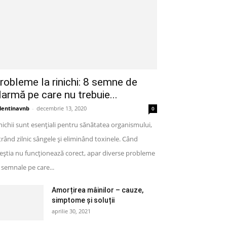
robleme la rinichi: 8 semne de
larmă pe care nu trebuie...
lentinavnb
-
decembrie 13, 2020
0
nichii sunt esențiali pentru sănătatea organismului,
ltrând zilnic sângele și eliminând toxinele. Când
eștia nu funcționează corect, apar diverse probleme
semnale pe care...
Amorțirea mâinilor – cauze,
simptome și soluții
aprilie 30, 2021