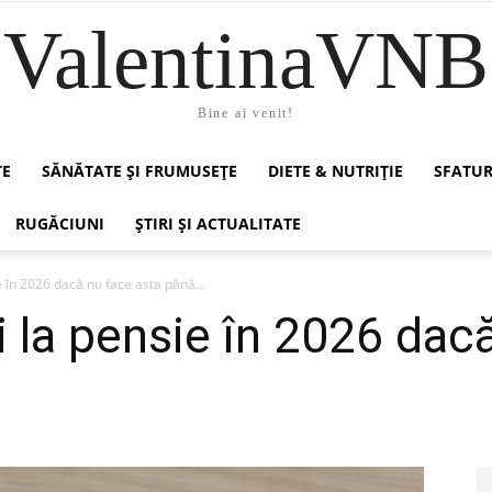
ValentinaVNB
Bine ai venit!
TE
SĂNĂTATE ȘI FRUMUSEȚE
DIETE & NUTRIȚIE
SFATUR
RUGĂCIUNI
ȘTIRI ȘI ACTUALITATE
e în 2026 dacă nu face asta până...
i la pensie în 2026 dac