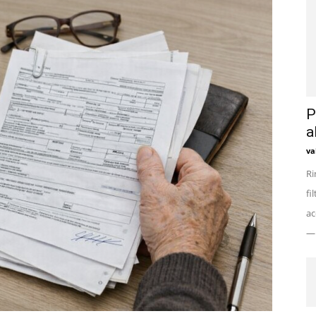
P
a
va
Ri
fi
ac
— 