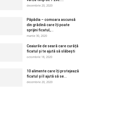
decembrie 20, 2020
Păpădia – comoara ascunsă
din grădină care îți poate
sprijini ficatul,...
martie 30, 2020
Ceaiurile de seară care curăță
ficatul și te ajută să slăbești
octombrie 18, 2020
10 alimente care îți protejează
ficatul și îl ajută să se...
decembrie 20, 2020