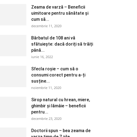
Zeama de varză – Beneficii
uimitoare pentru sănătate și
cum să...
decembrie 11, 2020
Bărbatul de 108 ani vă
sfătuiește: dacă doriți să trăiți
până...
iunie 16, 2022
Sfecla roșie – cum să o
consumi corect pentru a-ți
susține...
noiembrie 11, 2020
Sirop natural cu hrean, miere,
ghimbir și lămâie – beneficii
pentru...
decembrie 23, 2020
Doctorii spun – bea zeama de
varza timp de 7 zile....