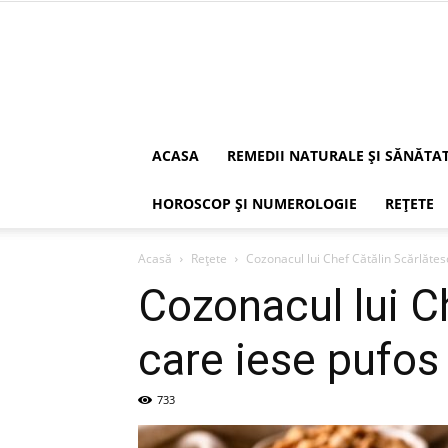
ACASA
REMEDII NATURALE ȘI SĂNĂTA
HOROSCOP ȘI NUMEROLOGIE
REȚETE
Acasă
Rețete
Cozonacul lui Chef Cătălin Scărlătesc
Cozonacul lui C
care iese pufos
733