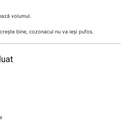
ează volumul.
crește bine, cozonacul nu va ieși pufos.
luat
e