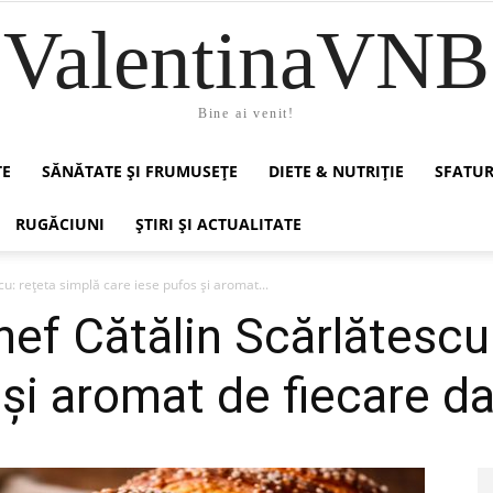
ValentinaVNB
Bine ai venit!
TE
SĂNĂTATE ȘI FRUMUSEȚE
DIETE & NUTRIȚIE
SFATUR
RUGĂCIUNI
ȘTIRI ȘI ACTUALITATE
u: rețeta simplă care iese pufos și aromat...
hef Cătălin Scărlătescu
 și aromat de fiecare d