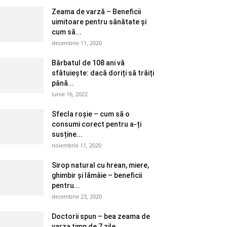
Zeama de varză – Beneficii
uimitoare pentru sănătate și
cum să...
decembrie 11, 2020
Bărbatul de 108 ani vă
sfătuiește: dacă doriți să trăiți
până...
iunie 16, 2022
Sfecla roșie – cum să o
consumi corect pentru a-ți
susține...
noiembrie 11, 2020
Sirop natural cu hrean, miere,
ghimbir și lămâie – beneficii
pentru...
decembrie 23, 2020
Doctorii spun – bea zeama de
varza timp de 7 zile....