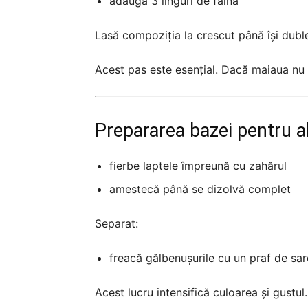
adaugă 3 linguri de făină
Lasă compoziția la crescut până își dubl
Acest pas este esențial. Dacă maiaua nu 
Prepararea bazei pentru a
fierbe laptele împreună cu zahărul
amestecă până se dizolvă complet
Separat:
freacă gălbenușurile cu un praf de sar
Acest lucru intensifică culoarea și gustul.