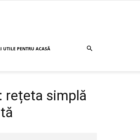
I UTILE PENTRU ACASĂ
: rețeta simplă
ată