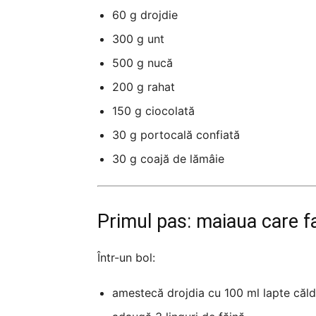
60 g drojdie
300 g unt
500 g nucă
200 g rahat
150 g ciocolată
30 g portocală confiată
30 g coajă de lămâie
Primul pas: maiaua care f
Într-un bol:
amestecă drojdia cu 100 ml lapte căld