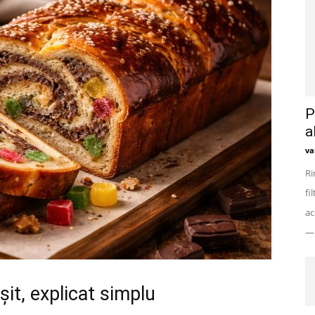
P
a
va
Ri
fi
ac
— 
it, explicat simplu