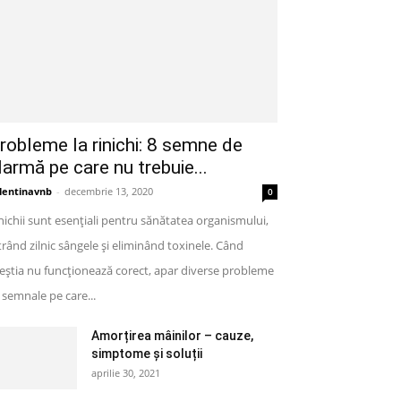
robleme la rinichi: 8 semne de
larmă pe care nu trebuie...
lentinavnb
-
decembrie 13, 2020
0
nichii sunt esențiali pentru sănătatea organismului,
ltrând zilnic sângele și eliminând toxinele. Când
eștia nu funcționează corect, apar diverse probleme
semnale pe care...
Amorțirea mâinilor – cauze,
simptome și soluții
aprilie 30, 2021