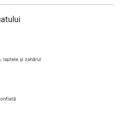
atului
 laptele și zahărul
onfiată