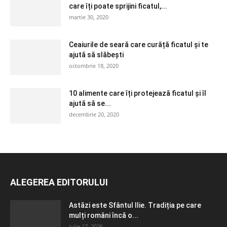
care îți poate sprijini ficatul,...
martie 30, 2020
Ceaiurile de seară care curăță ficatul și te
ajută să slăbești
octombrie 18, 2020
10 alimente care îți protejează ficatul și îl
ajută să se...
decembrie 20, 2020
ALEGEREA EDITORULUI
Astăzi este Sfântul Ilie. Tradiția pe care
mulți români încă o...
iulie 17, 2026