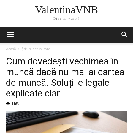
ValentinaVNB
Bine ai venit!
Acasă
Știri și actualitate
Cum dovedești vechimea în
muncă dacă nu mai ai cartea
de muncă. Soluțiile legale
explicate clar
1163