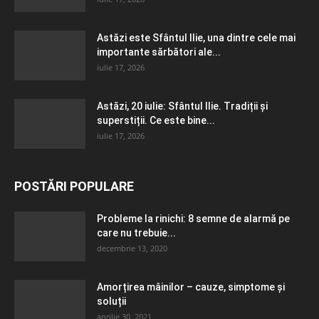
Astăzi este Sfântul Ilie, una dintre cele mai
importante sărbători ale...
iulie 17, 2026
Astăzi, 20 iulie: Sfântul Ilie. Tradiții și
superstiții. Ce este bine...
iulie 17, 2026
POSTĂRI POPULARE
Probleme la rinichi: 8 semne de alarmă pe
care nu trebuie...
decembrie 13, 2020
Amorțirea mâinilor – cauze, simptome și
soluții
aprilie 30, 2021