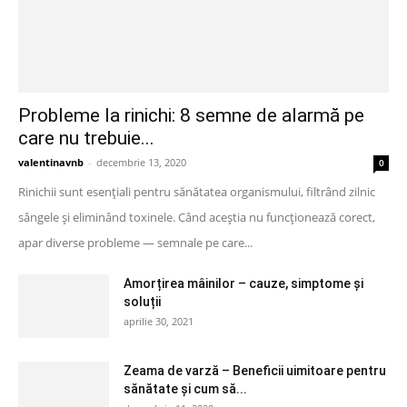
Probleme la rinichi: 8 semne de alarmă pe
care nu trebuie...
valentinavnb
-
decembrie 13, 2020
0
Rinichii sunt esențiali pentru sănătatea organismului, filtrând zilnic
sângele și eliminând toxinele. Când aceștia nu funcționează corect,
apar diverse probleme — semnale pe care...
Amorțirea mâinilor – cauze, simptome și
soluții
aprilie 30, 2021
Zeama de varză – Beneficii uimitoare pentru
sănătate și cum să...