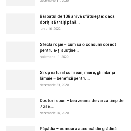
decembrie 11, 2020
Bărbatul de 108 ani vă sfătuiește: dacă
doriți să trăiți până...
iunie 16, 2022
Sfecla roșie – cum să o consumi corect
pentru a-ți susține...
noiembrie 11, 2020
Sirop natural cu hrean, miere, ghimbir și
lămâie – beneficii pentru...
decembrie 23, 2020
Doctorii spun – bea zeama de varza timp de
7 zile....
decembrie 20, 2020
Păpădia – comoara ascunsă din grădină