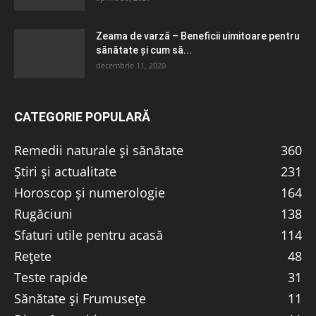
Zeama de varză – Beneficii uimitoare pentru
sănătate și cum să...
decembrie 11, 2020
CATEGORIE POPULARĂ
Remedii naturale și sănătate
360
Știri și actualitate
231
Horoscop și numerologie
164
Rugăciuni
138
Sfaturi utile pentru acasă
114
Rețete
48
Teste rapide
31
Sănătate și Frumusețe
11