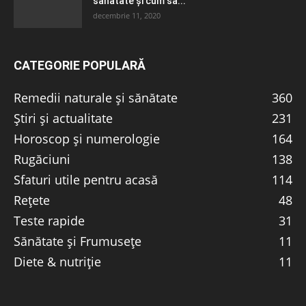
sănătate și cum să...
decembrie 11, 2020
CATEGORIE POPULARĂ
Remedii naturale și sănătate
360
Știri și actualitate
231
Horoscop și numerologie
164
Rugăciuni
138
Sfaturi utile pentru acasă
114
Rețete
48
Teste rapide
31
Sănătate și Frumusețe
11
Diete & nutriție
11