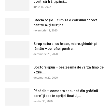
doriți să trăiți până...
iunie 16, 2022
Sfecla roșie – cum să o consumi corect
pentru a-ți susține...
noiembrie 11, 2020
Sirop natural cu hrean, miere, ghimbir și
lămâie – beneficii pentru...
decembrie 23, 2020
Doctorii spun – bea zeama de varza timp de
7 zile....
decembrie 20, 2020
Păpădia – comoara ascunsă din grădină
care îți poate sprijini ficatul,...
martie 30, 2020