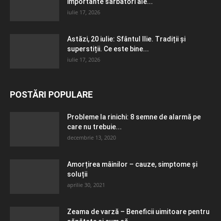
importante sărbători ale...
iulie 17, 2026
Astăzi, 20 iulie: Sfântul Ilie. Tradiții și
superstiții. Ce este bine...
iulie 17, 2026
POSTĂRI POPULARE
Probleme la rinichi: 8 semne de alarmă pe
care nu trebuie...
decembrie 13, 2020
Amorțirea mâinilor – cauze, simptome și
soluții
aprilie 30, 2021
Zeama de varză – Beneficii uimitoare pentru