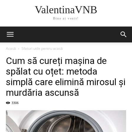
ValentinaVNB
Bine ai venit!
Acasă
Sfaturi utile pentru acasă
Cum să cureți mașina de
spălat cu oțet: metoda
simplă care elimină mirosul și
murdăria ascunsă
3306