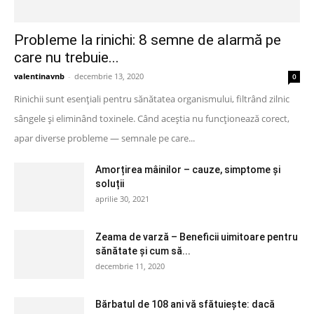
Probleme la rinichi: 8 semne de alarmă pe
care nu trebuie...
valentinavnb
-
decembrie 13, 2020
0
Rinichii sunt esențiali pentru sănătatea organismului, filtrând zilnic
sângele și eliminând toxinele. Când aceștia nu funcționează corect,
apar diverse probleme — semnale pe care...
Amorțirea mâinilor – cauze, simptome și
soluții
aprilie 30, 2021
Zeama de varză – Beneficii uimitoare pentru
sănătate și cum să...
decembrie 11, 2020
Bărbatul de 108 ani vă sfătuiește: dacă