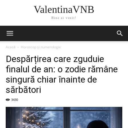
ValentinaVNB
Bine ai venit!
Acasă
Horoscop și numerologie
Despărțirea care zguduie
finalul de an: o zodie rămâne
singură chiar înainte de
sărbători
3430