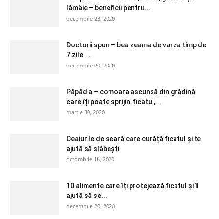
lămâie – beneficii pentru...
decembrie 23, 2020
Doctorii spun – bea zeama de varza timp de
7 zile....
decembrie 20, 2020
Păpădia – comoara ascunsă din grădină
care îți poate sprijini ficatul,...
martie 30, 2020
Ceaiurile de seară care curăță ficatul și te
ajută să slăbești
octombrie 18, 2020
10 alimente care îți protejează ficatul și îl
ajută să se...
decembrie 20, 2020