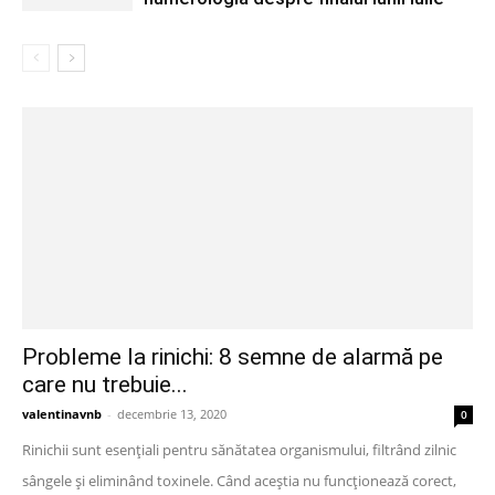
Probleme la rinichi: 8 semne de alarmă pe
care nu trebuie...
valentinavnb
-
decembrie 13, 2020
0
Rinichii sunt esențiali pentru sănătatea organismului, filtrând zilnic
sângele și eliminând toxinele. Când aceștia nu funcționează corect,