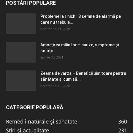
POSTĂRI POPULARE
Probleme la rinichi: 8 semne de alarmă pe
care nu trebuie...
decembrie 13, 2020
Amorțirea mâinilor – cauze, simptome și
soluții
aprilie 30, 2021
Zeama de varză – Beneficii uimitoare pentru
sănătate și cum să...
decembrie 11, 2020
CATEGORIE POPULARĂ
Remedii naturale și sănătate
360
Știri și actualitate
231