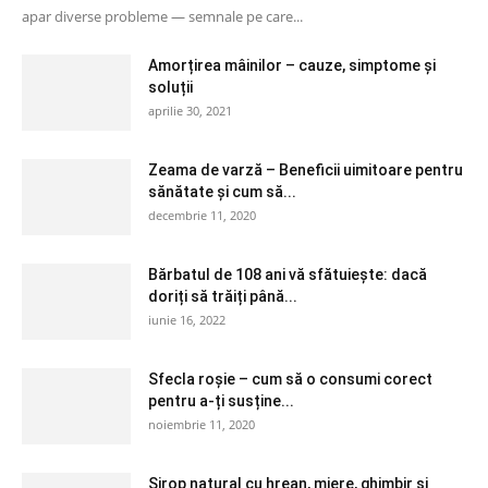
apar diverse probleme — semnale pe care...
Amorțirea mâinilor – cauze, simptome și
soluții
aprilie 30, 2021
Zeama de varză – Beneficii uimitoare pentru
sănătate și cum să...
decembrie 11, 2020
Bărbatul de 108 ani vă sfătuiește: dacă
doriți să trăiți până...
iunie 16, 2022
Sfecla roșie – cum să o consumi corect
pentru a-ți susține...
noiembrie 11, 2020
Sirop natural cu hrean, miere, ghimbir și