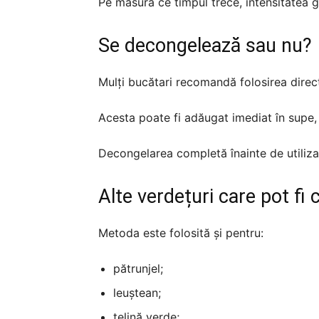
Pe măsură ce timpul trece, intensitatea g
Se decongelează sau nu?
Mulți bucătari recomandă folosirea direc
Acesta poate fi adăugat imediat în supe, 
Decongelarea completă înainte de utiliz
Alte verdețuri care pot fi
Metoda este folosită și pentru:
pătrunjel;
leuștean;
țelină verde;