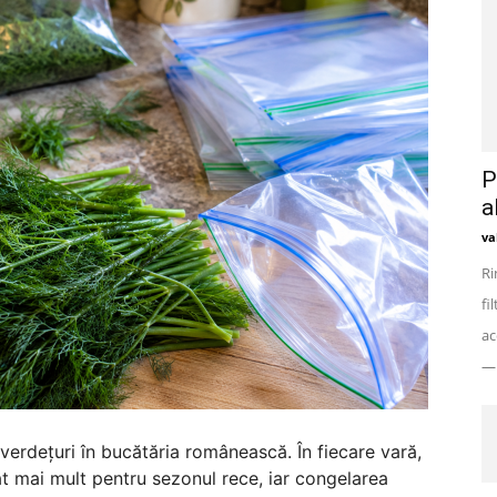
P
a
va
Ri
fi
ac
— 
 verdețuri în bucătăria românească. În fiecare vară,
t mai mult pentru sezonul rece, iar congelarea