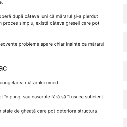
e.
peră după câteva luni că mărarul și-a pierdut
n proces simplu, există câteva greșeli care pot
frecvente probleme apare chiar înainte ca mărarul
fac
e congelarea mărarului umed.
 în pungi sau caserole fără să îl usuce suficient.
istale de gheață care pot deteriora structura