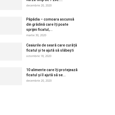
decembrie 20, 2020
Păpădia – comoara ascunsă
din grădină care îți poate
sprijini ficatul,...
martie 30, 2020
Ceaiurile de seară care curăță
ficatul și te ajută să slăbești
octombrie 18, 2020
10 alimente care îți protejează
ficatul și îl ajută să se...
decembrie 20, 2020