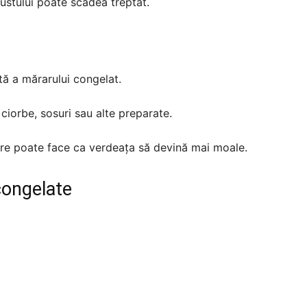
ustului poate scădea treptat.
tă a mărarului congelat.
ciorbe, sosuri sau alte preparate.
are poate face ca verdeața să devină mai moale.
 congelate