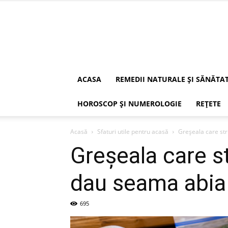
ACASA
REMEDII NATURALE ȘI SĂNĂTA
HOROSCOP ȘI NUMEROLOGIE
REȚETE
Acasă
Sfaturi utile pentru acasă
Greșeala care str
Greșeala care st
dau seama abia 
695