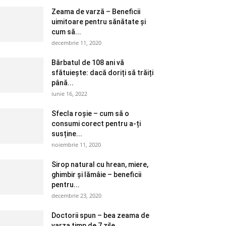
Zeama de varză – Beneficii
uimitoare pentru sănătate și
cum să...
decembrie 11, 2020
Bărbatul de 108 ani vă
sfătuiește: dacă doriți să trăiți
până...
iunie 16, 2022
Sfecla roșie – cum să o
consumi corect pentru a-ți
susține...
noiembrie 11, 2020
Sirop natural cu hrean, miere,
ghimbir și lămâie – beneficii
pentru...
decembrie 23, 2020
Doctorii spun – bea zeama de
varza timp de 7 zile....