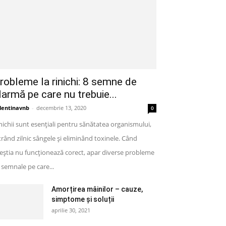
robleme la rinichi: 8 semne de
larmă pe care nu trebuie...
lentinavnb
-
decembrie 13, 2020
0
nichii sunt esențiali pentru sănătatea organismului,
ltrând zilnic sângele și eliminând toxinele. Când
eștia nu funcționează corect, apar diverse probleme
semnale pe care...
Amorțirea mâinilor – cauze,
simptome și soluții
aprilie 30, 2021