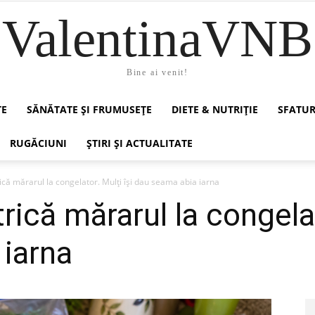
ValentinaVNB
Bine ai venit!
TE
SĂNĂTATE ȘI FRUMUSEȚE
DIETE & NUTRIȚIE
SFATUR
RUGĂCIUNI
ȘTIRI ȘI ACTUALITATE
ică mărarul la congelator. Mulți își dau seama abia iarna
rică mărarul la congelat
iarna