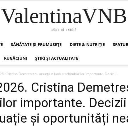
ValentinaVNB
Bine ai venit!
TE
SĂNĂTATE ȘI FRUMUSEȚE
DIETE & NUTRIȚIE
SFATUR
RUGĂCIUNI
ȘTIRI ȘI ACTUALITATE
26. Cristina Demetrescu anunță o lună a schimbărilor importante. Decizii...
2026. Cristina Demetre
lor importante. Decizii 
tuație și oportunități n