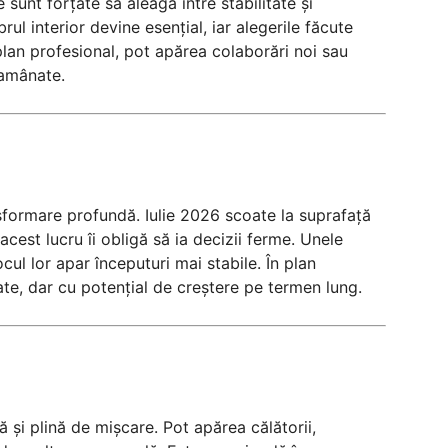
e sunt forțate să aleagă între stabilitate și
ul interior devine esențial, iar alegerile făcute
lan profesional, pot apărea colaborări noi sau
 amânate.
nsformare profundă. Iulie 2026 scoate la suprafață
acest lucru îi obligă să ia decizii ferme. Unele
ocul lor apar începuturi mai stabile. În plan
te, dar cu potențial de creștere pe termen lung.
ă și plină de mișcare. Pot apărea călătorii,