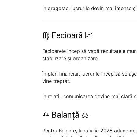
În dragoste, lucrurile devin mai intense și
♍ Fecioară 📈
Fecioarele încep să vadă rezultatele munc
stabilizare și organizare.
În plan financiar, lucrurile încep să se aș
vine treptat.
În relații, comunicarea devine mai clară și
♎ Balanță ⚖️
Pentru Balanțe, luna iulie 2026 aduce deci