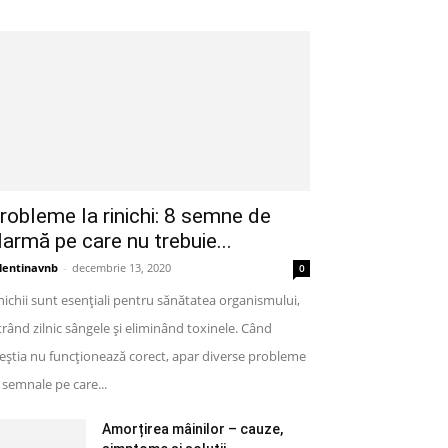
robleme la rinichi: 8 semne de
larmă pe care nu trebuie...
lentinavnb
-
decembrie 13, 2020
0
nichii sunt esențiali pentru sănătatea organismului,
ltrând zilnic sângele și eliminând toxinele. Când
eștia nu funcționează corect, apar diverse probleme
semnale pe care...
Amorțirea mâinilor – cauze,