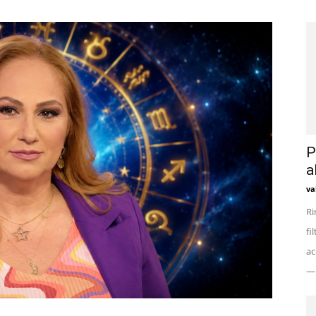
P
a
va
Ri
fi
ac
— 