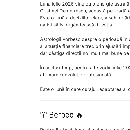
Luna iulie 2026 vine cu o energie astrală i
Cristinei Demetrescu, această perioadă es
Este o lună a deciziilor clare, a schimbăril
nativi să își regândească direcția.
Astrologii vorbesc despre o perioadă în ca
și situația financiară trec prin ajustări i
dar câștigă direcții noi mult mai bune pe
În același timp, pentru alte zodii, iulie 
afirmare și evoluție profesională.
Este o lună în care curajul, adaptarea și 
♈ Berbec 🔥
Pentru Berbeci, luna iulie vine cu multă e