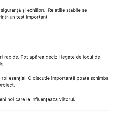
siguranță și echilibru. Relațiile stabile se
rintr-un test important.
i rapide. Pot apărea decizii legate de locul de
le.
 rol esențial. O discuție importantă poate schimba
proiect.
ni noi care le influențează viitorul.