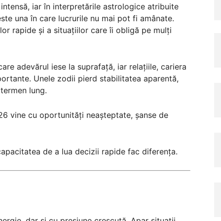
ntensă, iar în interpretările astrologice atribuite
te una în care lucrurile nu mai pot fi amânate.
or rapide și a situațiilor care îi obligă pe mulți
re adevărul iese la suprafață, iar relațiile, cariera
mportante. Unele zodii pierd stabilitatea aparentă,
 termen lung.
2026 vine cu oportunități neașteptate, șanse de
capacitatea de a lua decizii rapide fac diferența.
nergie, dar și cu presiune crescută. Apar situații