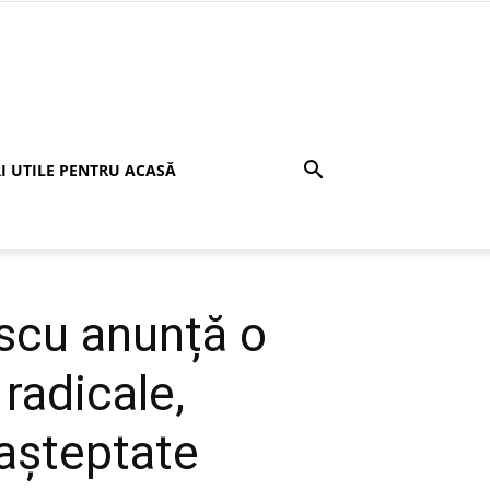
I UTILE PENTRU ACASĂ
scu anunță o
radicale,
eașteptate