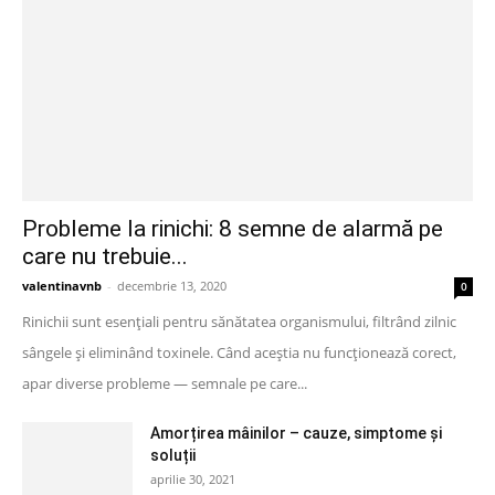
Probleme la rinichi: 8 semne de alarmă pe
care nu trebuie...
valentinavnb
-
decembrie 13, 2020
0
Rinichii sunt esențiali pentru sănătatea organismului, filtrând zilnic
sângele și eliminând toxinele. Când aceștia nu funcționează corect,
apar diverse probleme — semnale pe care...
Amorțirea mâinilor – cauze, simptome și
soluții
aprilie 30, 2021