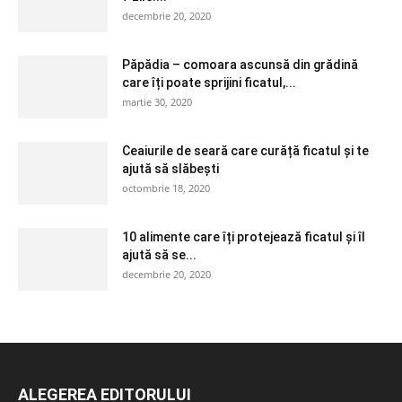
decembrie 20, 2020
Păpădia – comoara ascunsă din grădină
care îți poate sprijini ficatul,...
martie 30, 2020
Ceaiurile de seară care curăță ficatul și te
ajută să slăbești
octombrie 18, 2020
10 alimente care îți protejează ficatul și îl
ajută să se...
decembrie 20, 2020
ALEGEREA EDITORULUI