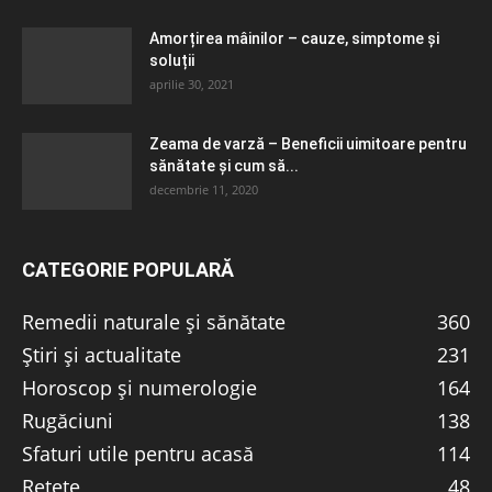
Amorțirea mâinilor – cauze, simptome și
soluții
aprilie 30, 2021
Zeama de varză – Beneficii uimitoare pentru
sănătate și cum să...
decembrie 11, 2020
CATEGORIE POPULARĂ
Remedii naturale și sănătate
360
Știri și actualitate
231
Horoscop și numerologie
164
Rugăciuni
138
Sfaturi utile pentru acasă
114
Rețete
48