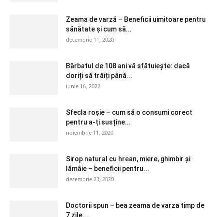
Zeama de varză – Beneficii uimitoare pentru
sănătate și cum să...
decembrie 11, 2020
Bărbatul de 108 ani vă sfătuiește: dacă
doriți să trăiți până...
iunie 16, 2022
Sfecla roșie – cum să o consumi corect
pentru a-ți susține...
noiembrie 11, 2020
Sirop natural cu hrean, miere, ghimbir și
lămâie – beneficii pentru...
decembrie 23, 2020
Doctorii spun – bea zeama de varza timp de
7 zile....