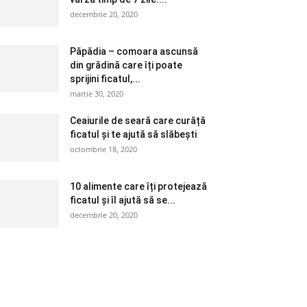
decembrie 20, 2020
Păpădia – comoara ascunsă
din grădină care îți poate
sprijini ficatul,...
martie 30, 2020
Ceaiurile de seară care curăță
ficatul și te ajută să slăbești
octombrie 18, 2020
10 alimente care îți protejează
ficatul și îl ajută să se...
decembrie 20, 2020