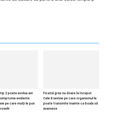
tip 2 poate evolua ani
Ficatul gras nu doare la început.
ă simptome evidente.
Cele 8 semne pe care organismul le
ne pe care mulți le pun
poate transmite înainte ca boala să
oselii
avanseze