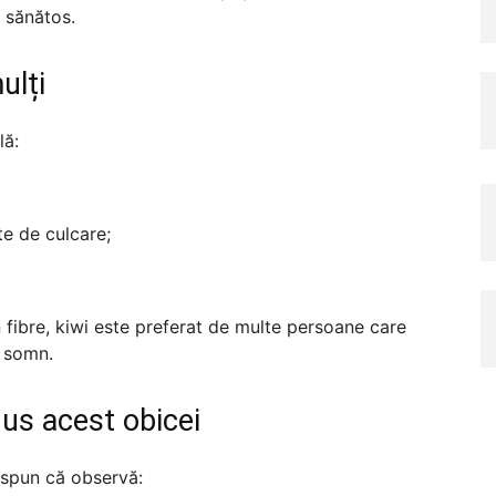
ă sănătos.
ulți
lă:
e de culcare;
în fibre, kiwi este preferat de multe persoane care
e somn.
dus acest obicei
 spun că observă: