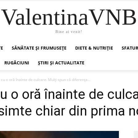
ValentinaVNB
Bine ai venit!
TE
SĂNĂTATE ȘI FRUMUSEȚE
DIETE & NUTRIȚIE
SFATUR
RUGĂCIUNI
ȘTIRI ȘI ACTUALITATE
u o oră înainte de culcare. Mulți spun că diferența...
 o oră înainte de culca
 simte chiar din prima 