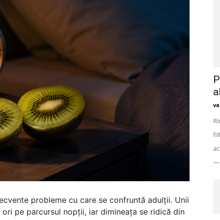
P
a
va
Ri
fi
ac
— 
ecvente probleme cu care se confruntă adulții. Unii
ori pe parcursul nopții, iar dimineața se ridică din