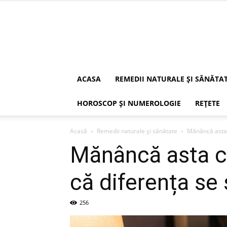
ACASA
REMEDII NATURALE ȘI SĂNĂTA
HOROSCOP ȘI NUMEROLOGIE
REȚETE
Acasă
Remedii naturale și sănătate
Mănâncă asta c
Mănâncă asta cu
că diferența se
256