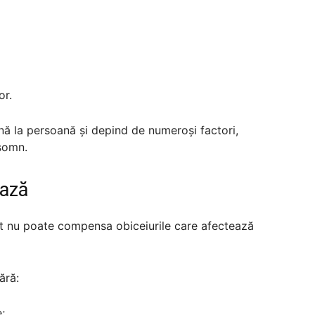
or.
nă la persoană și depind de numeroși factori,
 somn.
ează
ent nu poate compensa obiceiurile care afectează
ără:
;