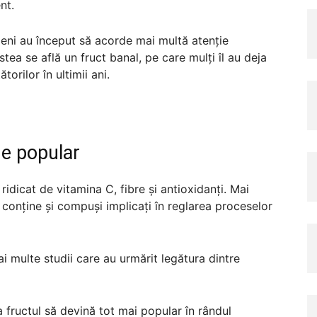
nt.
meni au început să acorde mai multă atenție
tea se află un fruct banal, pe care mulți îl au deja
torilor în ultimii ani.
de popular
idicat de vitamina C, fibre și antioxidanți. Mai
 conține și compuși implicați în reglarea proceselor
ai multe studii care au urmărit legătura dintre
a fructul să devină tot mai popular în rândul