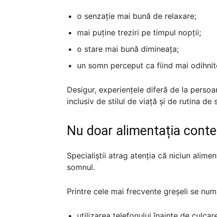
o senzație mai bună de relaxare;
mai puține treziri pe timpul nopții;
o stare mai bună dimineața;
un somn perceput ca fiind mai odihnit
Desigur, experiențele diferă de la persoa
inclusiv de stilul de viață și de rutina de
Nu doar alimentația cont
Specialiștii atrag atenția că niciun alim
somnul.
Printre cele mai frecvente greșeli se num
utilizarea telefonului înainte de culcare