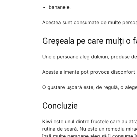
bananele.
Acestea sunt consumate de multe persoan
Greșeala pe care mulți o 
Unele persoane aleg dulciuri, produse de 
Aceste alimente pot provoca disconfort di
O gustare ușoară este, de regulă, o alege
Concluzie
Kiwi este unul dintre fructele care au atr
rutina de seară. Nu este un remediu miracu
însă multe persoane aleg să îl consume în