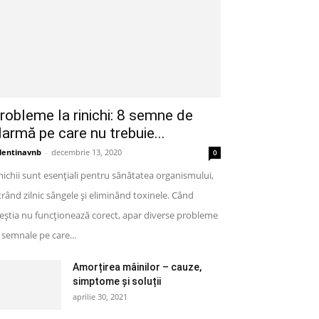
robleme la rinichi: 8 semne de
larmă pe care nu trebuie...
lentinavnb
-
decembrie 13, 2020
0
nichii sunt esențiali pentru sănătatea organismului,
ltrând zilnic sângele și eliminând toxinele. Când
eștia nu funcționează corect, apar diverse probleme
semnale pe care...
Amorțirea mâinilor – cauze,
simptome și soluții
aprilie 30, 2021