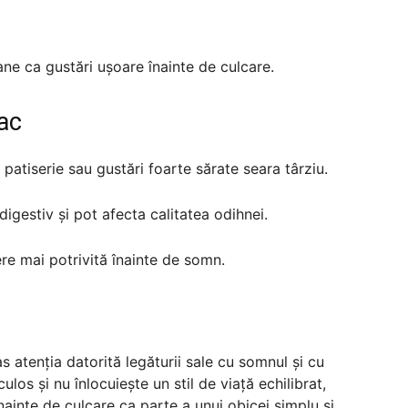
e ca gustări ușoare înainte de culcare.
fac
patiserie sau gustări foarte sărate seara târziu.
gestiv și pot afecta calitatea odihnei.
re mai potrivită înainte de somn.
as atenția datorită legăturii sale cu somnul și cu
los și nu înlocuiește un stil de viață echilibrat,
ainte de culcare ca parte a unui obicei simplu și