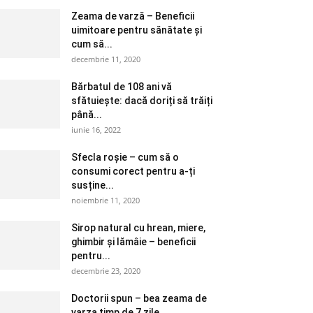
Zeama de varză – Beneficii
uimitoare pentru sănătate și
cum să...
decembrie 11, 2020
Bărbatul de 108 ani vă
sfătuiește: dacă doriți să trăiți
până...
iunie 16, 2022
Sfecla roșie – cum să o
consumi corect pentru a-ți
susține...
noiembrie 11, 2020
Sirop natural cu hrean, miere,
ghimbir și lămâie – beneficii
pentru...
decembrie 23, 2020
Doctorii spun – bea zeama de
varza timp de 7 zile....