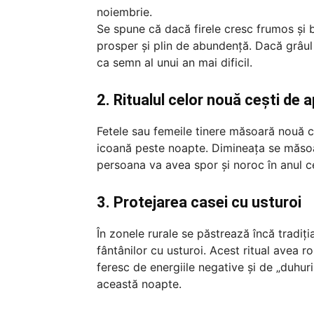
noiembrie.
Se spune că dacă firele cresc frumos și b
prosper și plin de abundență. Dacă grâul 
ca semn al unui an mai dificil.
2. Ritualul celor nouă cești de 
Fetele sau femeile tinere măsoară nouă ceș
icoană peste noapte. Dimineața se măsoa
persoana va avea spor și noroc în anul c
3. Protejarea casei cu usturoi
În zonele rurale se păstrează încă tradiția
fântânilor cu usturoi. Acest ritual avea r
feresc de energiile negative și de „duhuri
această noapte.