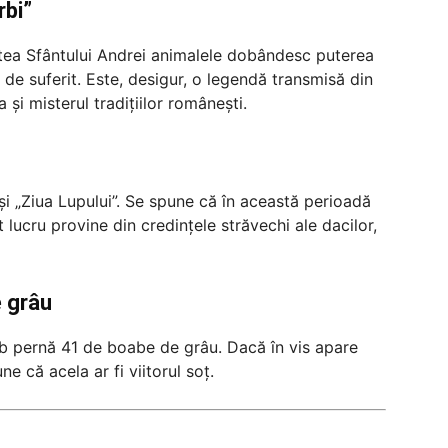
rbi”
tea Sfântului Andrei animalele dobândesc puterea
a de suferit. Este, desigur, o legendă transmisă din
 și misterul tradițiilor românești.
și „Ziua Lupului”. Se spune că în această perioadă
t lucru provine din credințele străvechi ale dacilor,
e grâu
sub pernă 41 de boabe de grâu. Dacă în vis apare
ne că acela ar fi viitorul soț.