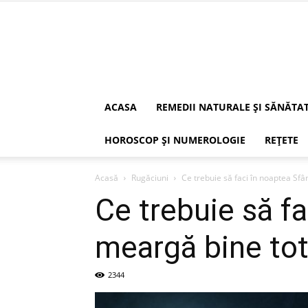
ACASA
REMEDII NATURALE ȘI SĂNĂTA
HOROSCOP ȘI NUMEROLOGIE
REȚETE
Acasă
Rugăciuni
Ce trebuie să faci în noaptea Sfân
Ce trebuie să fa
meargă bine tot
2344