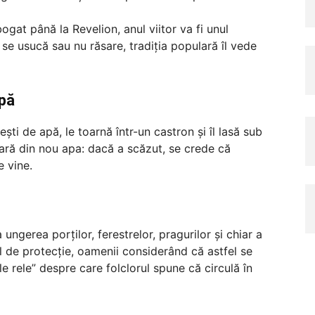
ogat până la Revelion, anul viitor va fi unul
se usucă sau nu răsare, tradiția populară îl vede
apă
ti de apă, le toarnă într-un castron și îl lasă sub
ră din nou apa: dacă a scăzut, se crede că
e vine.
 ungerea porților, ferestrelor, pragurilor și chiar a
ol de protecție, oamenii considerând că astfel se
le rele” despre care folclorul spune că circulă în