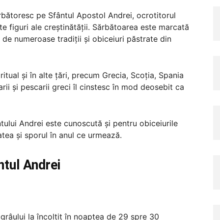
ărbătoresc pe Sfântul Apostol Andrei, ocrotitorul
e figuri ale creștinătății. Sărbătoarea este marcată
ă de numeroase tradiții și obiceiuri păstrate din
itual și în alte țări, precum Grecia, Scoția, Spania
rii și pescarii greci îl cinstesc în mod deosebit ca
ntului Andrei este cunoscută și pentru obiceiurile
tea și sporul în anul ce urmează.
ântul Andrei
râului la încolțit în noaptea de 29 spre 30