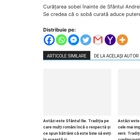
Curățarea sobei înainte de Sfântul Andrei e
Se credea că o sobă curată aduce putere d
Distribuie pe:
ARTICOLE SIMILARE
DE LA ACELAȘI AUTOR
Astăzi este Sfântul Ilie. Tradiția pe
Astăzi este 
care mulți români încă o respectă și
cele mai im
ce spun bătrânii că este bine să eviți
verii. Tradiț
în această zi
credincioșii 