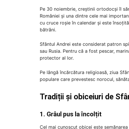
Pe 30 noiembrie, creștinii ortodocși îl s
României și una dintre cele mai important
cu cruce roșie în calendar și este însoțit
bătrâni.
Sfântul Andrei este considerat patron spir
sau Rusia. Pentru că a fost pescar, marina
protector al lor.
Pe lângă încărcătura religioasă, ziua Sfâ
populare care prevestesc norocul, sănăta
Tradiții și obiceiuri de Sf
1. Grâul pus la încolțit
Cel mai cunoscut obicei este semănarea g