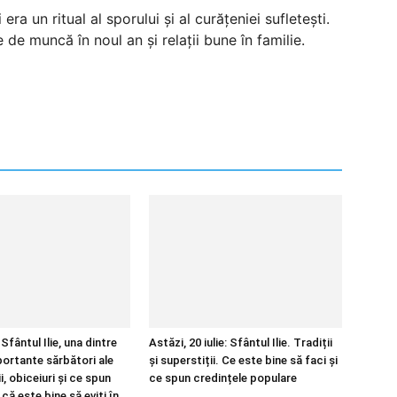
ra un ritual al sporului și al curățeniei sufletești.
e muncă în noul an și relații bune în familie.
Sfântul Ilie, una dintre
Astăzi, 20 iulie: Sfântul Ilie. Tradiții
portante sărbători ale
și superstiții. Ce este bine să faci și
ii, obiceiuri și ce spun
ce spun credințele populare
că este bine să eviți în...