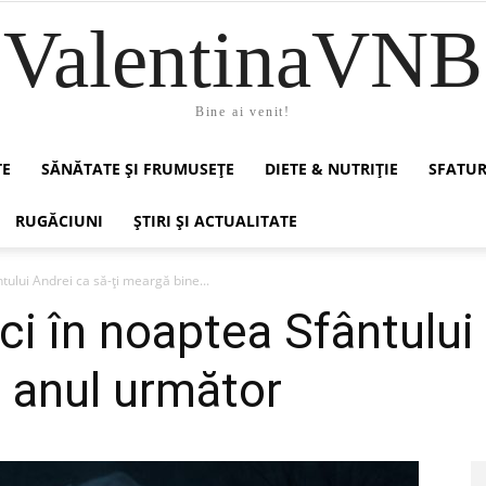
ValentinaVNB
Bine ai venit!
TE
SĂNĂTATE ȘI FRUMUSEȚE
DIETE & NUTRIȚIE
SFATUR
RUGĂCIUNI
ȘTIRI ȘI ACTUALITATE
tului Andrei ca să-ți meargă bine...
ci în noaptea Sfântului 
 anul următor