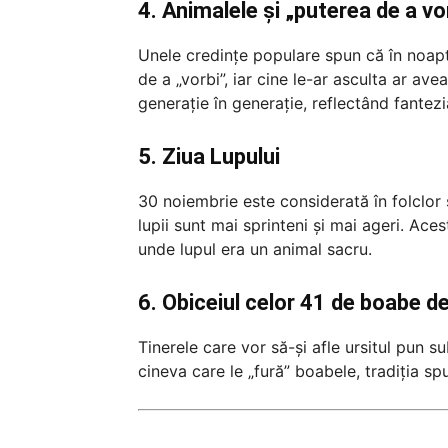
4. Animalele și „puterea de a vo
Unele credințe populare spun că în noap
de a „vorbi”, iar cine le-ar asculta ar ave
generație în generație, reflectând fantezia
5. Ziua Lupului
30 noiembrie este considerată în folclor 
lupii sunt mai sprinteni și mai ageri. Aces
unde lupul era un animal sacru.
6. Obiceiul celor 41 de boabe d
Tinerele care vor să-și afle ursitul pun 
cineva care le „fură” boabele, tradiția spu