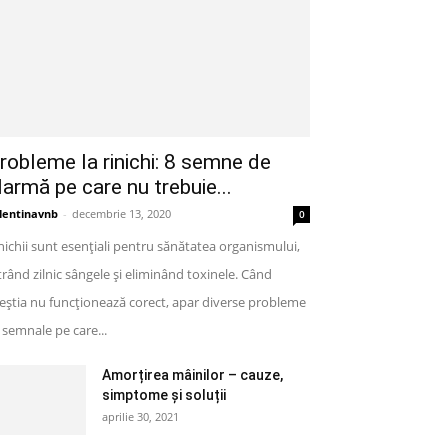
robleme la rinichi: 8 semne de
larmă pe care nu trebuie...
lentinavnb
-
decembrie 13, 2020
0
nichii sunt esențiali pentru sănătatea organismului,
ltrând zilnic sângele și eliminând toxinele. Când
eștia nu funcționează corect, apar diverse probleme
semnale pe care...
Amorțirea mâinilor – cauze,
simptome și soluții
aprilie 30, 2021