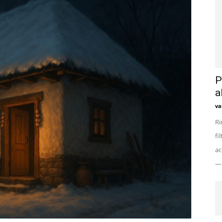
P
a
va
Ri
fi
ac
— 