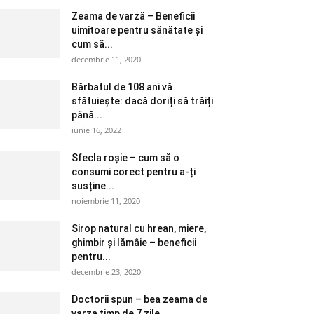
Zeama de varză – Beneficii
uimitoare pentru sănătate și
cum să...
decembrie 11, 2020
Bărbatul de 108 ani vă
sfătuiește: dacă doriți să trăiți
până...
iunie 16, 2022
Sfecla roșie – cum să o
consumi corect pentru a-ți
susține...
noiembrie 11, 2020
Sirop natural cu hrean, miere,
ghimbir și lămâie – beneficii
pentru...
decembrie 23, 2020
Doctorii spun – bea zeama de
varza timp de 7 zile....