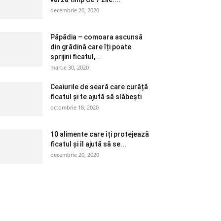
decembrie 20, 2020
Păpădia – comoara ascunsă
din grădină care îți poate
sprijini ficatul,...
martie 30, 2020
Ceaiurile de seară care curăță
ficatul și te ajută să slăbești
octombrie 18, 2020
10 alimente care îți protejează
ficatul și îl ajută să se...
decembrie 20, 2020