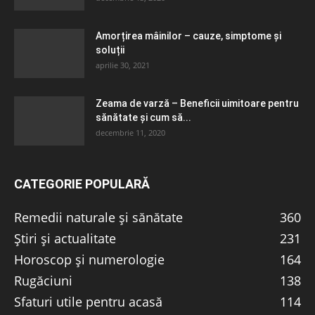
Amorțirea mâinilor – cauze, simptome și
soluții
aprilie 30, 2021
Zeama de varză – Beneficii uimitoare pentru
sănătate și cum să...
decembrie 11, 2020
CATEGORIE POPULARĂ
Remedii naturale și sănătate
360
Știri și actualitate
231
Horoscop și numerologie
164
Rugăciuni
138
Sfaturi utile pentru acasă
114