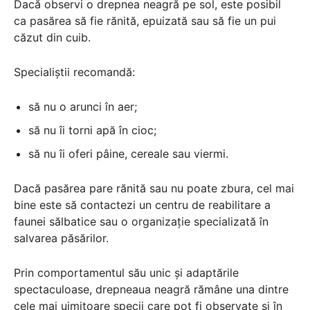
Dacă observi o drepnea neagră pe sol, este posibil
ca pasărea să fie rănită, epuizată sau să fie un pui
căzut din cuib.
Specialiștii recomandă:
să nu o arunci în aer;
să nu îi torni apă în cioc;
să nu îi oferi pâine, cereale sau viermi.
Dacă pasărea pare rănită sau nu poate zbura, cel mai
bine este să contactezi un centru de reabilitare a
faunei sălbatice sau o organizație specializată în
salvarea păsărilor.
Prin comportamentul său unic și adaptările
spectaculoase, drepneaua neagră rămâne una dintre
cele mai uimitoare specii care pot fi observate și în