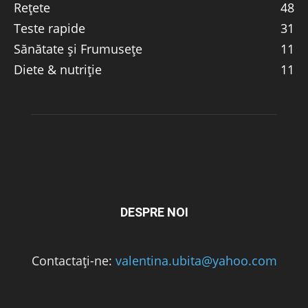
Rețete
48
Teste rapide
31
Sănătate și Frumusețe
11
Diete & nutriție
11
DESPRE NOI
Contactați-ne:
valentina.ubita@yahoo.com