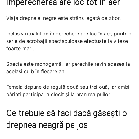
Împerecherea are loc tot în aer
Viața drepnelei negre este strâns legată de zbor.
Inclusiv ritualul de împerechere are loc în aer, printr-o
serie de acrobații spectaculoase efectuate la viteze
foarte mari.
Specia este monogamă, iar perechile revin adesea la
același cuib în fiecare an.
Femela depune de regulă două sau trei ouă, iar ambii
părinți participă la clocit și la hrănirea puilor.
Ce trebuie să faci dacă găsești o
drepnea neagră pe jos