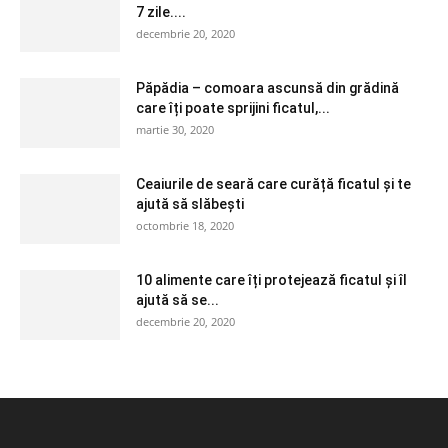
7 zile....
decembrie 20, 2020
Păpădia – comoara ascunsă din grădină
care îți poate sprijini ficatul,...
martie 30, 2020
Ceaiurile de seară care curăță ficatul și te
ajută să slăbești
octombrie 18, 2020
10 alimente care îți protejează ficatul și îl
ajută să se...
decembrie 20, 2020