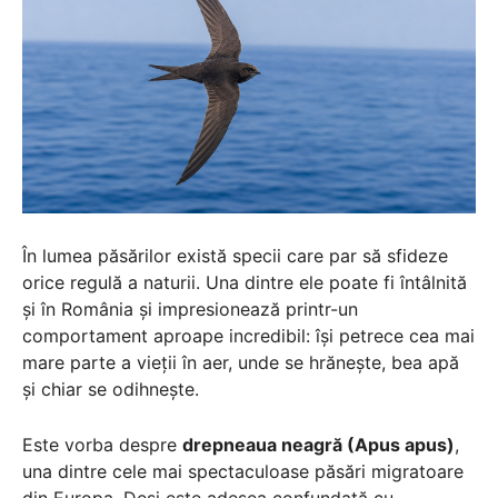
În lumea păsărilor există specii care par să sfideze
orice regulă a naturii. Una dintre ele poate fi întâlnită
și în România și impresionează printr-un
comportament aproape incredibil: își petrece cea mai
mare parte a vieții în aer, unde se hrănește, bea apă
și chiar se odihnește.
Este vorba despre
drepneaua neagră (Apus apus)
,
una dintre cele mai spectaculoase păsări migratoare
din Europa. Deși este adesea confundată cu