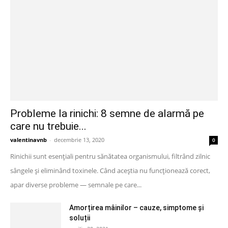
Probleme la rinichi: 8 semne de alarmă pe
care nu trebuie...
valentinavnb
-
decembrie 13, 2020
0
Rinichii sunt esențiali pentru sănătatea organismului, filtrând zilnic
sângele și eliminând toxinele. Când aceștia nu funcționează corect,
apar diverse probleme — semnale pe care...
Amorțirea mâinilor – cauze, simptome și
soluții