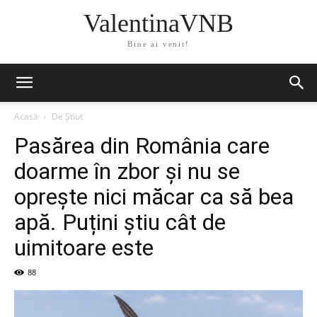
ValentinaVNB
Bine ai venit!
Acasă
De Știut
Pasărea din România care
doarme în zbor și nu se
oprește nici măcar ca să bea
apă. Puțini știu cât de
uimitoare este
88