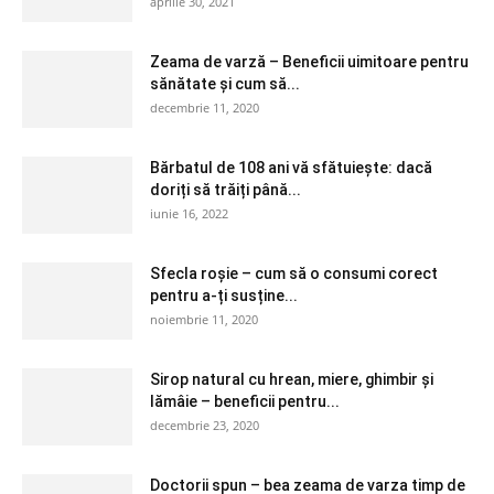
aprilie 30, 2021
Zeama de varză – Beneficii uimitoare pentru
sănătate și cum să...
decembrie 11, 2020
Bărbatul de 108 ani vă sfătuiește: dacă
doriți să trăiți până...
iunie 16, 2022
Sfecla roșie – cum să o consumi corect
pentru a-ți susține...
noiembrie 11, 2020
Sirop natural cu hrean, miere, ghimbir și
lămâie – beneficii pentru...
decembrie 23, 2020
Doctorii spun – bea zeama de varza timp de