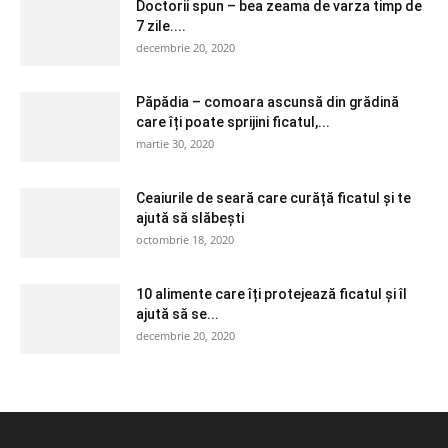
Doctorii spun – bea zeama de varza timp de
7 zile....
decembrie 20, 2020
Păpădia – comoara ascunsă din grădină
care îți poate sprijini ficatul,...
martie 30, 2020
Ceaiurile de seară care curăță ficatul și te
ajută să slăbești
octombrie 18, 2020
10 alimente care îți protejează ficatul și îl
ajută să se...
decembrie 20, 2020