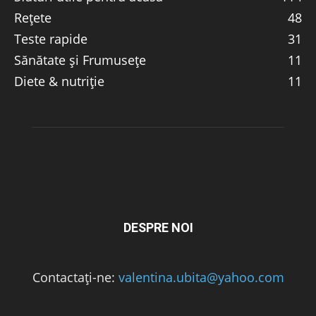
Rețete
48
Teste rapide
31
Sănătate și Frumusețe
11
Diete & nutriție
11
DESPRE NOI
Contactați-ne:
valentina.ubita@yahoo.com