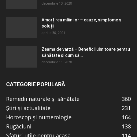
decembrie 13, 2020
Amorțirea mâinilor – cauze, simptome și
soluții
aprilie 30, 2021
Zeama de varză – Beneficii uimitoare pentru
sănătate și cum să...
decembrie 11, 2020
CATEGORIE POPULARĂ
Remedii naturale și sănătate
360
Știri și actualitate
231
Horoscop și numerologie
164
Rugăciuni
138
Sfaturi utile pentru acasă
114