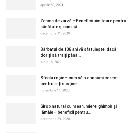
aprilie 30, 2021
Zeama de varză – Beneficii uimitoare pentru
sănătate și cum să...
decembrie 11, 2020
Bărbatul de 108 ani vă sfătuiește: dacă
doriți să trăiți până...
iunie 16, 2022
Sfecla roșie – cum să o consumi corect
pentru a-ți susține...
noiembrie 11, 2020
Sirop natural cu hrean, miere, ghimbir și
lămâie – beneficii pentru...
decembrie 23, 2020