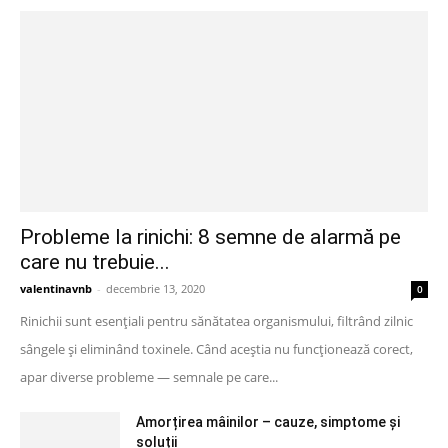
Probleme la rinichi: 8 semne de alarmă pe
care nu trebuie...
valentinavnb
-
decembrie 13, 2020
0
Rinichii sunt esențiali pentru sănătatea organismului, filtrând zilnic
sângele și eliminând toxinele. Când aceștia nu funcționează corect,
apar diverse probleme — semnale pe care...
Amorțirea mâinilor – cauze, simptome și
soluții