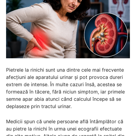
Pietrele la rinichi sunt una dintre cele mai frecvente
afecțiuni ale aparatului urinar și pot provoca dureri
extrem de intense. În multe cazuri însă, acestea se
formează în tăcere, fără niciun simptom, iar primele
semne apar abia atunci când calculul începe să se
deplaseze prin tractul urinar.
Medicii spun că unele persoane află întâmplător că
au pietre la rinichi în urma unei ecografii efectuate
din alte motive. Altele ajung de urgență la spital din