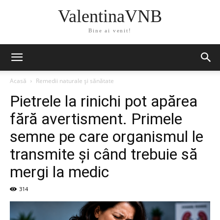
ValentinaVNB
Bine ai venit!
Acasă
Remedii naturale și sănătate
Pietrele la rinichi pot apărea
fără avertisment. Primele
semne pe care organismul le
transmite și când trebuie să
mergi la medic
314