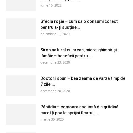
iunie 16, 2022
Sfecla roșie – cum să o consumi corect
pentru a-ți susține...
noiembrie 11, 2020
Sirop natural cu hrean, miere, ghimbir și
lămâie – beneficii pentru...
decembrie 23, 2020
Doctorii spun – bea zeama de varza timp de
7 zile....
decembrie 20, 2020
Păpădia – comoara ascunsă din grădină
care îți poate sprijini ficatul,...
martie 30, 2020