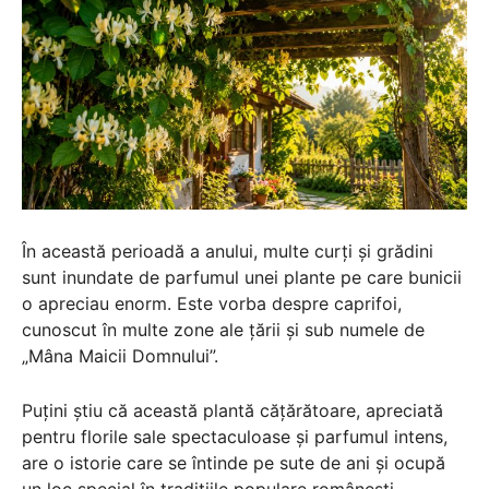
În această perioadă a anului, multe curți și grădini
sunt inundate de parfumul unei plante pe care bunicii
o apreciau enorm. Este vorba despre caprifoi,
cunoscut în multe zone ale țării și sub numele de
„Mâna Maicii Domnului”.
Puțini știu că această plantă cățărătoare, apreciată
pentru florile sale spectaculoase și parfumul intens,
are o istorie care se întinde pe sute de ani și ocupă
un loc special în tradițiile populare românești.