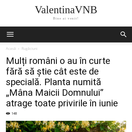
ValentinaVNB
Bine ai venit!
Acasă
Rugăciuni
Mulți români o au în curte
fără să știe cât este de
specială. Planta numită
„Mâna Maicii Domnului”
atrage toate privirile în iunie
148