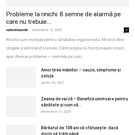
Probleme la rinichi: 8 semne de alarmă pe
care nu trebuie...
valentinavnb
-
decembrie 13, 2020
0
Rinichii sunt esențiali pentru sănătatea organismului, filtrând zilnic
sângele și eliminând toxinele. Când aceștia nu funcționează corect,
apar diverse probleme — semnale pe care...
Amorțirea mâinilor – cauze, simptome și
soluții
aprilie 30, 2021
Zeama de varză – Beneficii uimitoare pentru
sănătate și cum să...
decembrie 11, 2020
Bărbatul de 108 ani vă sfătuiește: dacă
doriți să trăiți până...