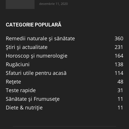
decembrie 11, 2020
CATEGORIE POPULARĂ
Remedii naturale și sănătate
360
Știri și actualitate
231
Horoscop și numerologie
164
Rugăciuni
138
Sfaturi utile pentru acasă
114
Rețete
48
Teste rapide
31
Sănătate și Frumusețe
11
Diete & nutriție
11