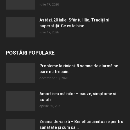
iulie 17, 2026
Astăzi, 20 iulie: Sfântul Ilie. Tradiții și
superstiții. Ce este bine...
iulie 17, 2026
POSTĂRI POPULARE
Probleme la rinichi: 8 semne de alarmă pe
care nu trebuie...
decembrie 13, 2020
Amorțirea mâinilor – cauze, simptome și
soluții
aprilie 30, 2021
Zeama de varză – Beneficii uimitoare pentru
sănătate și cum să...