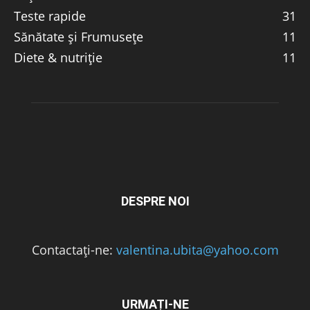
Teste rapide
31
Sănătate și Frumusețe
11
Diete & nutriție
11
DESPRE NOI
Contactați-ne:
valentina.ubita@yahoo.com
URMAȚI-NE