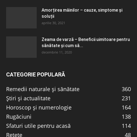
Amorțirea mâinilor – cauze, simptome și
soluții
aprilie 30, 2021
Zeama de varză – Beneficii uimitoare pentru
sănătate și cum să...
decembrie 11, 2020
CATEGORIE POPULARĂ
Remedii naturale și sănătate
360
Știri și actualitate
231
Horoscop și numerologie
164
Rugăciuni
138
Sfaturi utile pentru acasă
114
Rețete
48