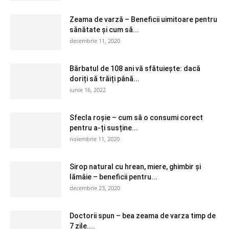
Zeama de varză – Beneficii uimitoare pentru
sănătate și cum să...
decembrie 11, 2020
Bărbatul de 108 ani vă sfătuiește: dacă
doriți să trăiți până...
iunie 16, 2022
Sfecla roșie – cum să o consumi corect
pentru a-ți susține...
noiembrie 11, 2020
Sirop natural cu hrean, miere, ghimbir și
lămâie – beneficii pentru...
decembrie 23, 2020
Doctorii spun – bea zeama de varza timp de
7 zile....