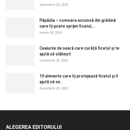
decembrie 20, 2020
Păpădia – comoara ascunsă din grădină
care îți poate sprijini ficatul,...
martie 30, 2020
Ceaiurile de seară care curăță ficatul și te
ajută să slăbești
octombrie 18, 2020
10 alimente care îți protejează ficatul și îl
ajută să se...
decembrie 20, 2020
ALEGEREA EDITORULUI