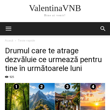
ValentinaVNB
Bine ai venit!
Acasă
Teste rapide
Drumul care te atrage
dezvăluie ce urmează pentru
tine în următoarele luni
925