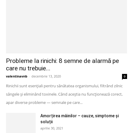
Probleme la rinichi: 8 semne de alarmă pe
care nu trebuie...
valentinavnb
-
decembrie 13, 2020
0
Rinichii sunt esențiali pentru sănătatea organismului, filtrând zilnic
sângele și eliminând toxinele. Când aceștia nu funcționează corect,
apar diverse probleme — semnale pe care...
Amorțirea mâinilor – cauze, simptome și
soluții
aprilie 30, 2021