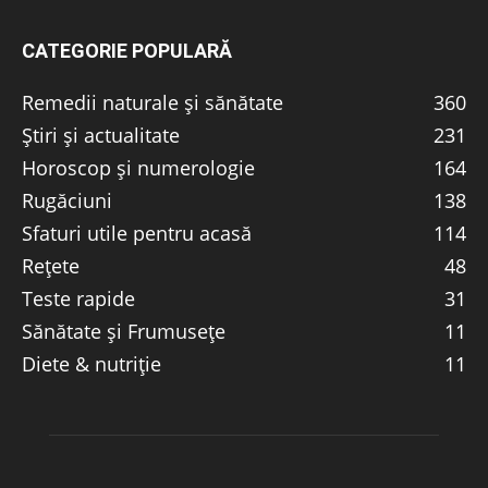
CATEGORIE POPULARĂ
Remedii naturale și sănătate
360
Știri și actualitate
231
Horoscop și numerologie
164
Rugăciuni
138
Sfaturi utile pentru acasă
114
Rețete
48
Teste rapide
31
Sănătate și Frumusețe
11
Diete & nutriție
11