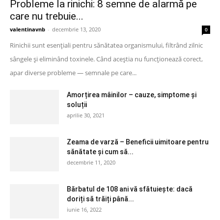
Probleme la rinichi: 8 semne de alarmă pe
care nu trebuie...
valentinavnb
-
decembrie 13, 2020
0
Rinichii sunt esențiali pentru sănătatea organismului, filtrând zilnic
sângele și eliminând toxinele. Când aceștia nu funcționează corect,
apar diverse probleme — semnale pe care...
Amorțirea mâinilor – cauze, simptome și
soluții
aprilie 30, 2021
Zeama de varză – Beneficii uimitoare pentru
sănătate și cum să...
decembrie 11, 2020
Bărbatul de 108 ani vă sfătuiește: dacă
doriți să trăiți până...
iunie 16, 2022