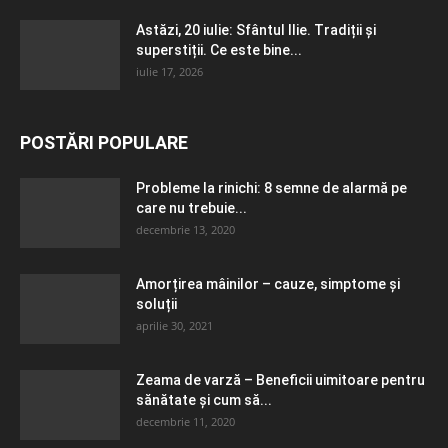
Astăzi, 20 iulie: Sfântul Ilie. Tradiții și
superstiții. Ce este bine...
iulie 17, 2026
POSTĂRI POPULARE
Probleme la rinichi: 8 semne de alarmă pe
care nu trebuie...
decembrie 13, 2020
Amorțirea mâinilor – cauze, simptome și
soluții
aprilie 30, 2021
Zeama de varză – Beneficii uimitoare pentru
sănătate și cum să...
decembrie 11, 2020