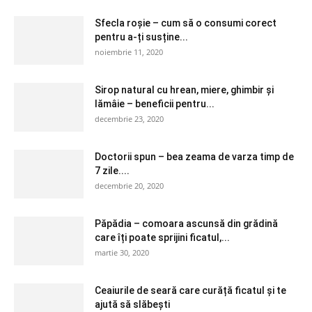
Sfecla roșie – cum să o consumi corect
pentru a-ți susține...
noiembrie 11, 2020
Sirop natural cu hrean, miere, ghimbir și
lămâie – beneficii pentru...
decembrie 23, 2020
Doctorii spun – bea zeama de varza timp de
7 zile....
decembrie 20, 2020
Păpădia – comoara ascunsă din grădină
care îți poate sprijini ficatul,...
martie 30, 2020
Ceaiurile de seară care curăță ficatul și te
ajută să slăbești