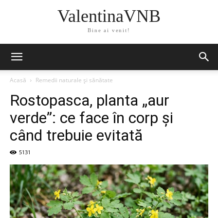
ValentinaVNB
Bine ai venit!
Acasă
Remedii naturale și sănătate
Rostopasca, planta „aur
verde”: ce face în corp și
când trebuie evitată
5131