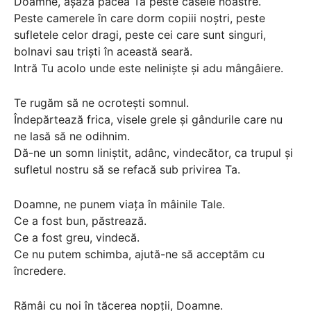
Doamne, așază pacea Ta peste casele noastre.
Peste camerele în care dorm copiii noștri, peste
sufletele celor dragi, peste cei care sunt singuri,
bolnavi sau triști în această seară.
Intră Tu acolo unde este neliniște și adu mângâiere.
Te rugăm să ne ocrotești somnul.
Îndepărtează frica, visele grele și gândurile care nu
ne lasă să ne odihnim.
Dă-ne un somn liniștit, adânc, vindecător, ca trupul și
sufletul nostru să se refacă sub privirea Ta.
Doamne, ne punem viața în mâinile Tale.
Ce a fost bun, păstrează.
Ce a fost greu, vindecă.
Ce nu putem schimba, ajută-ne să acceptăm cu
încredere.
Rămâi cu noi în tăcerea nopții, Doamne.