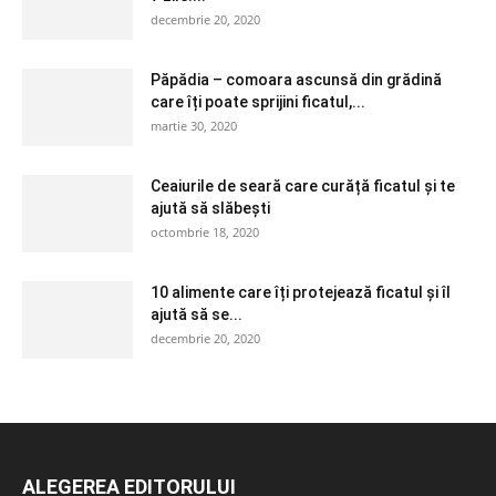
decembrie 20, 2020
Păpădia – comoara ascunsă din grădină
care îți poate sprijini ficatul,...
martie 30, 2020
Ceaiurile de seară care curăță ficatul și te
ajută să slăbești
octombrie 18, 2020
10 alimente care îți protejează ficatul și îl
ajută să se...
decembrie 20, 2020
ALEGEREA EDITORULUI