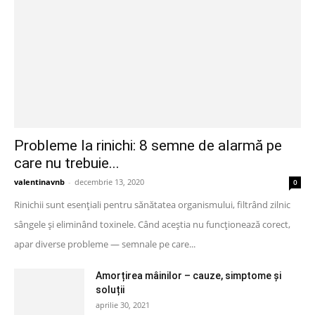
Probleme la rinichi: 8 semne de alarmă pe
care nu trebuie...
valentinavnb
-
decembrie 13, 2020
0
Rinichii sunt esențiali pentru sănătatea organismului, filtrând zilnic
sângele și eliminând toxinele. Când aceștia nu funcționează corect,
apar diverse probleme — semnale pe care...
Amorțirea mâinilor – cauze, simptome și
soluții
aprilie 30, 2021