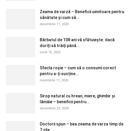
Zeama de varză – Beneficii uimitoare pentru
sănătate și cum să...
decembrie 11, 2020
Bărbatul de 108 ani vă sfătuiește: dacă
doriți să trăiți până...
iunie 16, 2022
Sfecla roșie – cum să o consumi corect
pentru a-ți susține...
noiembrie 11, 2020
Sirop natural cu hrean, miere, ghimbir și
lămâie – beneficii pentru...
decembrie 23, 2020
Doctorii spun – bea zeama de varza timp de
7 zile....