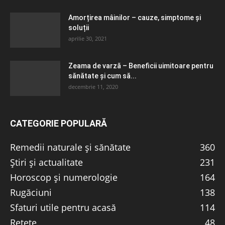
Amorțirea mâinilor – cauze, simptome și
soluții
aprilie 30, 2021
Zeama de varză – Beneficii uimitoare pentru
sănătate și cum să...
decembrie 11, 2020
CATEGORIE POPULARĂ
Remedii naturale și sănătate
360
Știri și actualitate
231
Horoscop și numerologie
164
Rugăciuni
138
Sfaturi utile pentru acasă
114
Rețete
48