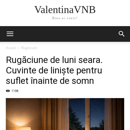
ValentinaVNB
Bine ai venit!
Acasă
Rugăciuni
Rugăciune de luni seara.
Cuvinte de liniște pentru
suflet înainte de somn
1198