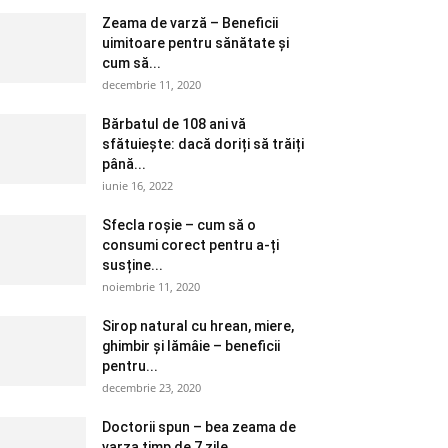
Zeama de varză – Beneficii
uimitoare pentru sănătate și
cum să...
decembrie 11, 2020
Bărbatul de 108 ani vă
sfătuiește: dacă doriți să trăiți
până...
iunie 16, 2022
Sfecla roșie – cum să o
consumi corect pentru a-ți
susține...
noiembrie 11, 2020
Sirop natural cu hrean, miere,
ghimbir și lămâie – beneficii
pentru...
decembrie 23, 2020
Doctorii spun – bea zeama de
varza timp de 7 zile....