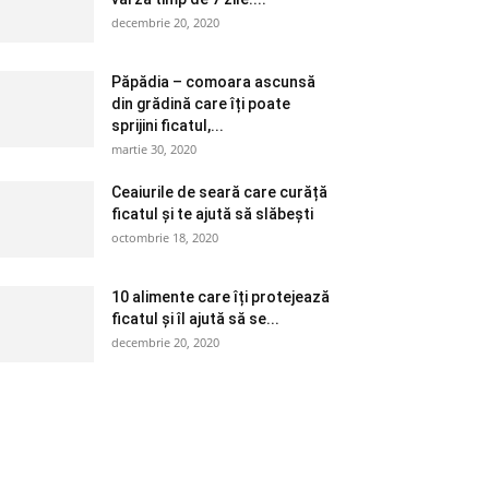
decembrie 20, 2020
Păpădia – comoara ascunsă
din grădină care îți poate
sprijini ficatul,...
martie 30, 2020
Ceaiurile de seară care curăță
ficatul și te ajută să slăbești
octombrie 18, 2020
10 alimente care îți protejează
ficatul și îl ajută să se...
decembrie 20, 2020