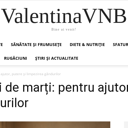
ValentinaVNB
Bine ai venit!
TE
SĂNĂTATE ȘI FRUMUSEȚE
DIETE & NUTRIȚIE
SFATUR
RUGĂCIUNI
ȘTIRI ȘI ACTUALITATE
 ajutor, putere și limpezirea gândurilor
 de marți: pentru ajutor
urilor