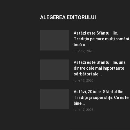
ALEGEREA EDITORULUI
Astăzi este Sfântul Ilie.
Tradiția pe care mulți români
încă o...
iulie 17, 2026
Astăzi este Sfântul Ilie, una
dintre cele mai importante
sărbători ale...
iulie 17, 2026
Astăzi, 20 iulie: Sfântul Ilie.
Tradiții și superstiții. Ce este
bine...
iulie 17, 2026