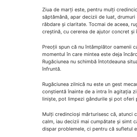
Ziua de marți este, pentru mulți credincio
săptămână, apar decizii de luat, drumuri d
răbdare și claritate. Tocmai de aceea, rug
creștină, cu cererea de ajutor concret și 
Preoții spun că nu întâmplător oamenii c
momentul în care mintea este deja încărca
Rugăciunea nu schimbă întotdeauna situați
înfruntă.
Rugăciunea zilnică nu este un gest mecan
conștientă înainte de a intra în agitația 
liniște, pot limpezi gândurile și pot ofe
Mulți credincioși mărturisesc că, atunci 
calm, iau decizii mai cumpătate și simt 
dispar problemele, ci pentru că sufletul e