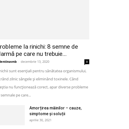
robleme la rinichi: 8 semne de
larmă pe care nu trebuie...
lentinavnb
-
decembrie 13, 2020
0
nichii sunt esențiali pentru sănătatea organismului,
ltrând zilnic sângele și eliminând toxinele. Când
eștia nu funcționează corect, apar diverse probleme
semnale pe care...
Amorțirea mâinilor – cauze,
simptome și soluții
aprilie 30, 2021