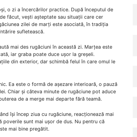
și, o zi a încercărilor practice. După începutul de
e făcut, vești așteptate sau situații care cer
ăciunea zilei de marți este asociată, în tradiția
întărire sufletească.
aută mai des rugăciuni în această zi. Marțea este
tă, iar graba poate duce ușor la greșeli.
ile din exterior, dar schimbă felul în care omul le
ic. Ea este o formă de așezare interioară, o pauză
zilei. Chiar și câteva minute de rugăciune pot aduce
ri puterea de a merge mai departe fără teamă.
când își încep ziua cu rugăciune, reacționează mai
că poverile sunt mai ușor de dus. Nu pentru că
ste mai bine pregătit.