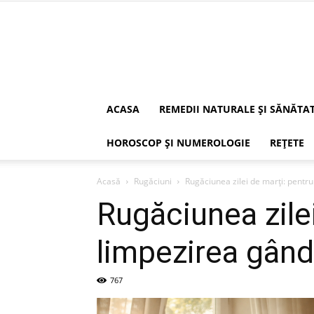
ACASA
REMEDII NATURALE ȘI SĂNĂTA
HOROSCOP ȘI NUMEROLOGIE
REȚETE
Acasă
Rugăciuni
Rugăciunea zilei de marți: pentru
Rugăciunea zilei
limpezirea gând
767