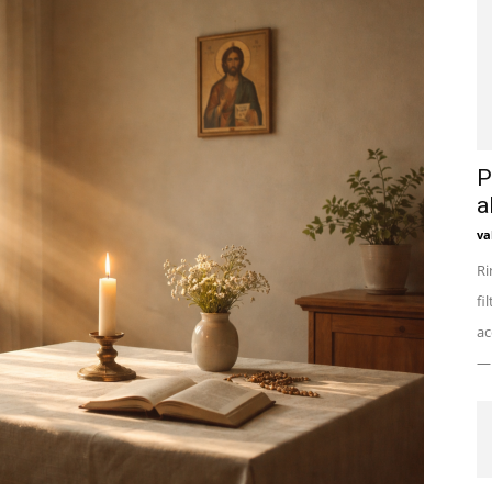
P
a
va
Ri
fi
ac
— 