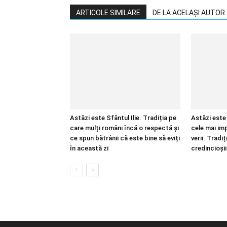
ARTICOLE SIMILARE
DE LA ACELAȘI AUTOR
Astăzi este Sfântul Ilie. Tradiția pe
Astăzi este 
care mulți români încă o respectă și
cele mai im
ce spun bătrânii că este bine să eviți
verii. Tradiț
în această zi
credincioșii 