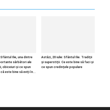
Sfântul Ilie, una dintre
Astăzi, 20 iulie: Sfântul Ilie. Tradiții
portante sărbători ale
și superstiții. Ce este bine să faci și
ii, obiceiuri și ce spun
ce spun credințele populare
că este bine să eviți în...