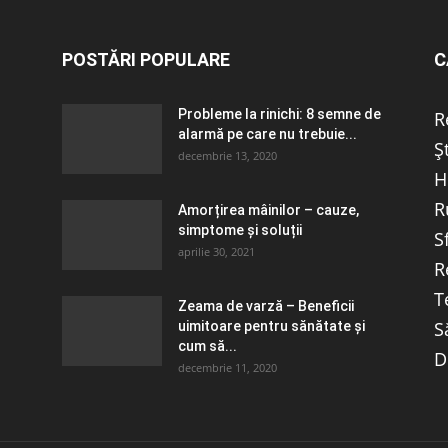
POSTĂRI POPULARE
C
Probleme la rinichi: 8 semne de
R
alarmă pe care nu trebuie...
Ș
decembrie 13, 2020
H
R
Amorțirea mâinilor – cauze,
simptome și soluții
S
aprilie 30, 2021
R
T
Zeama de varză – Beneficii
S
uimitoare pentru sănătate și
cum să...
D
decembrie 11, 2020