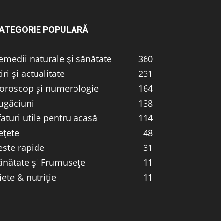
ATEGORIE POPULARĂ
emedii naturale și sănătate
360
tiri și actualitate
231
oroscop și numerologie
164
ugăciuni
138
faturi utile pentru acasă
114
ețete
48
este rapide
31
ănătate și Frumusețe
11
iete & nutriție
11