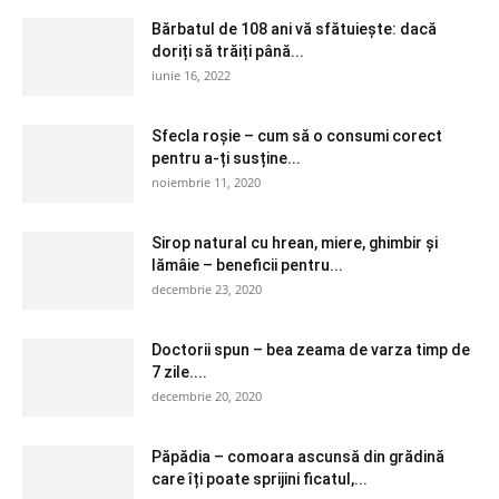
Bărbatul de 108 ani vă sfătuiește: dacă
doriți să trăiți până...
iunie 16, 2022
Sfecla roșie – cum să o consumi corect
pentru a-ți susține...
noiembrie 11, 2020
Sirop natural cu hrean, miere, ghimbir și
lămâie – beneficii pentru...
decembrie 23, 2020
Doctorii spun – bea zeama de varza timp de
7 zile....
decembrie 20, 2020
Păpădia – comoara ascunsă din grădină
care îți poate sprijini ficatul,...