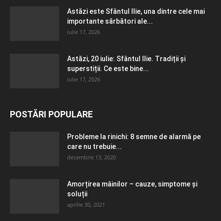
Astăzi este Sfântul Ilie, una dintre cele mai
importante sărbători ale...
iulie 17, 2026
Astăzi, 20 iulie: Sfântul Ilie. Tradiții și
superstiții. Ce este bine...
iulie 17, 2026
POSTĂRI POPULARE
Probleme la rinichi: 8 semne de alarmă pe
care nu trebuie...
decembrie 13, 2020
Amorțirea mâinilor – cauze, simptome și
soluții
aprilie 30, 2021