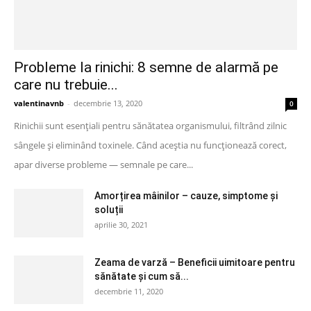
Probleme la rinichi: 8 semne de alarmă pe
care nu trebuie...
valentinavnb
-
decembrie 13, 2020
0
Rinichii sunt esențiali pentru sănătatea organismului, filtrând zilnic
sângele și eliminând toxinele. Când aceștia nu funcționează corect,
apar diverse probleme — semnale pe care...
Amorțirea mâinilor – cauze, simptome și
soluții
aprilie 30, 2021
Zeama de varză – Beneficii uimitoare pentru
sănătate și cum să...
decembrie 11, 2020