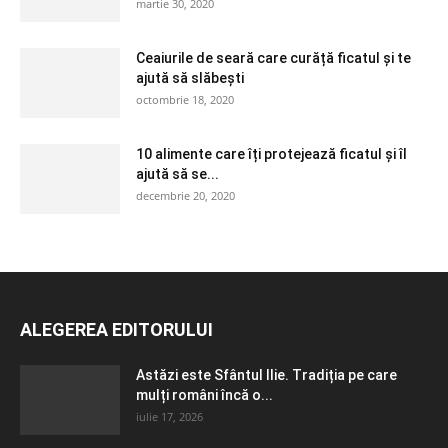
martie 30, 2020
Ceaiurile de seară care curăță ficatul și te
ajută să slăbești
octombrie 18, 2020
10 alimente care îți protejează ficatul și îl
ajută să se...
decembrie 20, 2020
ALEGEREA EDITORULUI
Astăzi este Sfântul Ilie. Tradiția pe care
mulți români încă o...
iulie 17, 2026