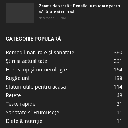
Zeama de varză – Beneficii uimitoare pentru
sănătate și cum să...
decembrie 11, 2020
CATEGORIE POPULARĂ
Remedii naturale și sănătate
360
Știri și actualitate
231
Horoscop și numerologie
164
Rugăciuni
138
Sfaturi utile pentru acasă
114
Rețete
48
Teste rapide
31
Sănătate și Frumusețe
11
Diete & nutriție
11