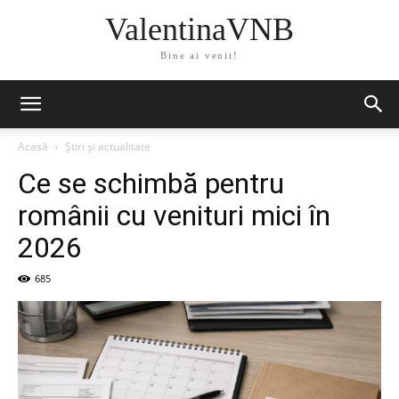
ValentinaVNB
Bine ai venit!
Acasă
Știri și actualitate
Ce se schimbă pentru
românii cu venituri mici în
2026
685