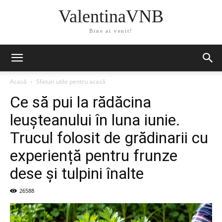
ValentinaVNB
Bine ai venit!
Acasă
Sfaturi utile pentru acasă
Ce să pui la rădăcina
leușteanului în luna iunie.
Trucul folosit de grădinarii cu
experiență pentru frunze
dese și tulpini înalte
26588