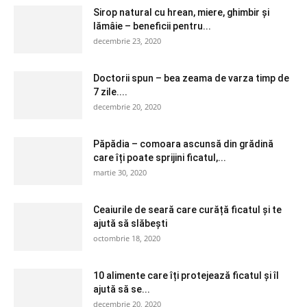
Sirop natural cu hrean, miere, ghimbir și
lămâie – beneficii pentru...
decembrie 23, 2020
Doctorii spun – bea zeama de varza timp de
7 zile....
decembrie 20, 2020
Păpădia – comoara ascunsă din grădină
care îți poate sprijini ficatul,...
martie 30, 2020
Ceaiurile de seară care curăță ficatul și te
ajută să slăbești
octombrie 18, 2020
10 alimente care îți protejează ficatul și îl
ajută să se...
decembrie 20, 2020