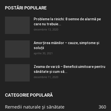
POSTĂRI POPULARE
Probleme la rinichi: 8 semne de alarmă pe
care nu trebuie...
decembrie 13, 2020
Amorțirea mâinilor – cauze, simptome și
soluții
aprilie 30, 2021
Zeama de varză – Beneficii uimitoare pentru
sănătate și cum să...
decembrie 11, 2020
CATEGORIE POPULARĂ
Remedii naturale și sănătate
360