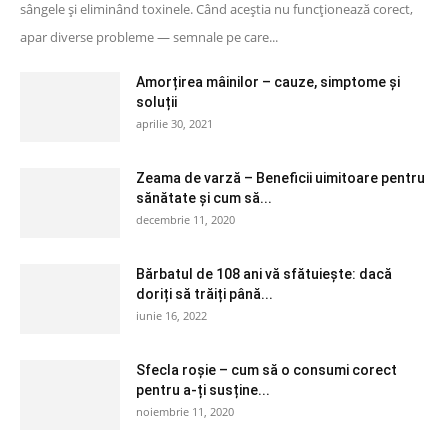
sângele și eliminând toxinele. Când aceștia nu funcționează corect,
apar diverse probleme — semnale pe care...
Amorțirea mâinilor – cauze, simptome și
soluții
aprilie 30, 2021
Zeama de varză – Beneficii uimitoare pentru
sănătate și cum să...
decembrie 11, 2020
Bărbatul de 108 ani vă sfătuiește: dacă
doriți să trăiți până...
iunie 16, 2022
Sfecla roșie – cum să o consumi corect
pentru a-ți susține...
noiembrie 11, 2020