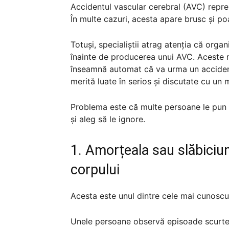
Accidentul vascular cerebral (AVC) repre
În multe cazuri, acesta apare brusc și p
Totuși, specialiștii atrag atenția că org
înainte de producerea unui AVC. Aceste m
înseamnă automat că va urma un accident
merită luate în serios și discutate cu un 
Problema este că multe persoane le pun pe
și aleg să le ignore.
1. Amorțeala sau slăbiciu
corpului
Acesta este unul dintre cele mai cunosc
Unele persoane observă episoade scurte î