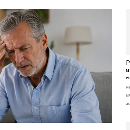
P
a
va
Ri
fi
ac
— 