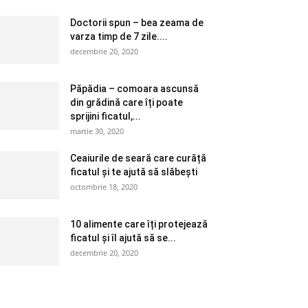
Doctorii spun – bea zeama de
varza timp de 7 zile....
decembrie 20, 2020
Păpădia – comoara ascunsă
din grădină care îți poate
sprijini ficatul,...
martie 30, 2020
Ceaiurile de seară care curăță
ficatul și te ajută să slăbești
octombrie 18, 2020
10 alimente care îți protejează
ficatul și îl ajută să se...
decembrie 20, 2020