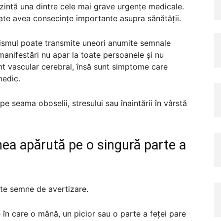
zintă una dintre cele mai grave urgențe medicale.
oate avea consecințe importante asupra sănătății.
anismul poate transmite uneori anumite semnale
anifestări nu apar la toate persoanele și nu
 vascular cerebral, însă sunt simptome care
medic.
 seama oboselii, stresului sau înaintării în vârstă
nea apărută pe o singură parte a
ute semne de avertizare.
n care o mână, un picior sau o parte a feței pare