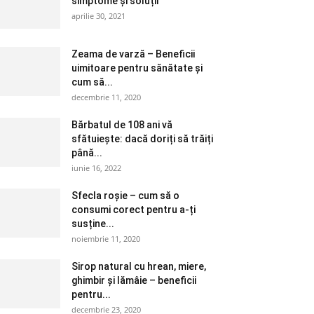
simptome și soluții
aprilie 30, 2021
Zeama de varză – Beneficii
uimitoare pentru sănătate și
cum să...
decembrie 11, 2020
Bărbatul de 108 ani vă
sfătuiește: dacă doriți să trăiți
până...
iunie 16, 2022
Sfecla roșie – cum să o
consumi corect pentru a-ți
susține...
noiembrie 11, 2020
Sirop natural cu hrean, miere,
ghimbir și lămâie – beneficii
pentru...
decembrie 23, 2020