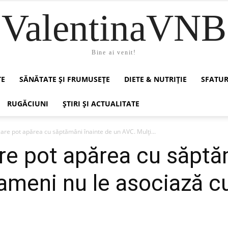
ValentinaVNB
Bine ai venit!
TE
SĂNĂTATE ȘI FRUMUSEȚE
DIETE & NUTRIȚIE
SFATUR
RUGĂCIUNI
ȘTIRI ȘI ACTUALITATE
are pot apărea cu săptămâni înainte de un AVC. Mulți...
e pot apărea cu săptă
ameni nu le asociază c