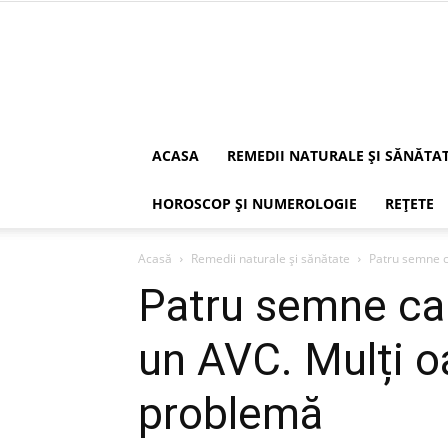
ACASA
REMEDII NATURALE ȘI SĂNĂTA
HOROSCOP ȘI NUMEROLOGIE
REȚETE
Acasă
Remedii naturale și sănătate
Patru semne c
Patru semne car
un AVC. Mulți o
problemă