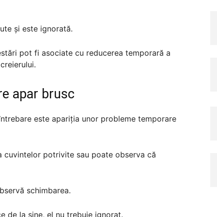
te și este ignorată.
estări pot fi asociate cu reducerea temporară a
creierului.
are apar brusc
întrebare este apariția unor probleme temporare
a cuvintelor potrivite sau poate observa că
 observă schimbarea.
 de la sine, el nu trebuie ignorat.