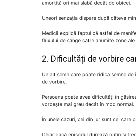
amorțită ori mai slabă decât de obicei.
Uneori senzația dispare după câteva minu
Medicii explică faptul că astfel de manif
fluxului de sânge către anumite zone ale 
2. Dificultăți de vorbire c
Un alt semn care poate ridica semne de 
de vorbire.
Persoana poate avea dificultăți în găsire
vorbește mai greu decât în mod normal.
În unele cazuri, cei din jur sunt cei care
Chiar dacă episodul durează puțin și trece