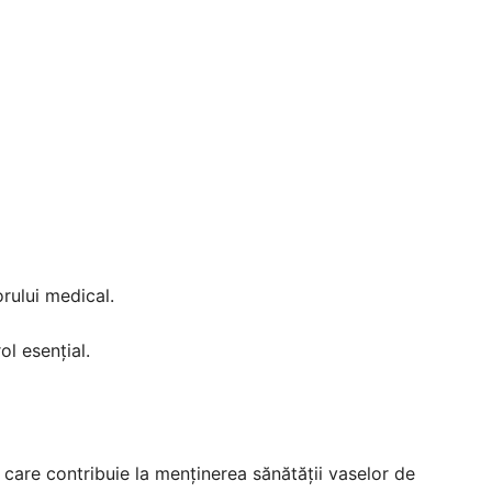
orului medical.
ol esențial.
are contribuie la menținerea sănătății vaselor de