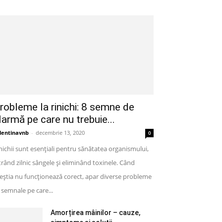
robleme la rinichi: 8 semne de
larmă pe care nu trebuie...
lentinavnb
-
decembrie 13, 2020
0
nichii sunt esențiali pentru sănătatea organismului,
ltrând zilnic sângele și eliminând toxinele. Când
eștia nu funcționează corect, apar diverse probleme
semnale pe care...
Amorțirea mâinilor – cauze,