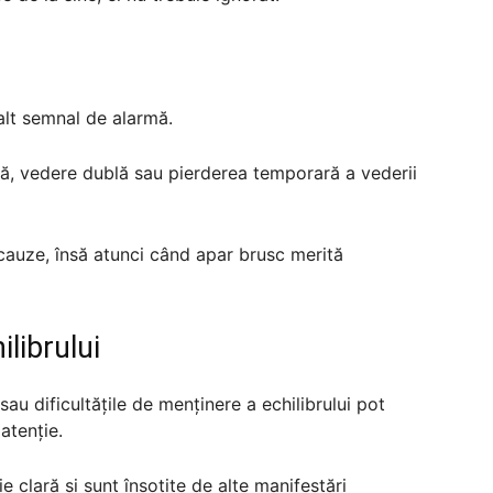
alt semnal de alarmă.
ă, vedere dublă sau pierderea temporară a vederii
auze, însă atunci când apar brusc merită
ilibrului
u dificultățile de menținere a echilibrului pot
atenție.
e clară și sunt însoțite de alte manifestări