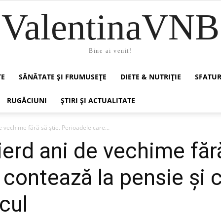
ValentinaVNB
Bine ai venit!
TE
SĂNĂTATE ȘI FRUMUSEȚE
DIETE & NUTRIȚIE
SFATUR
RUGĂCIUNI
ȘTIRI ȘI ACTUALITATE
 vechime fără să știe. Perioadele care...
erd ani de vechime fără
 contează la pensie și 
lcul