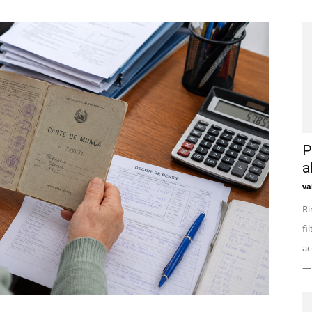
P
a
va
Ri
fi
ac
— 