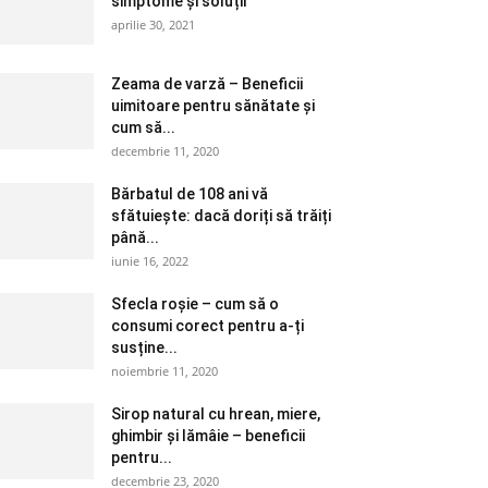
simptome și soluții
aprilie 30, 2021
Zeama de varză – Beneficii
uimitoare pentru sănătate și
cum să...
decembrie 11, 2020
Bărbatul de 108 ani vă
sfătuiește: dacă doriți să trăiți
până...
iunie 16, 2022
Sfecla roșie – cum să o
consumi corect pentru a-ți
susține...
noiembrie 11, 2020
Sirop natural cu hrean, miere,
ghimbir și lămâie – beneficii
pentru...
decembrie 23, 2020