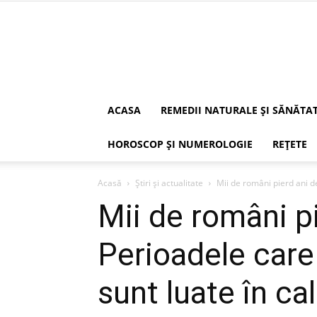
ACASA
REMEDII NATURALE ȘI SĂNĂTA
HOROSCOP ȘI NUMEROLOGIE
REȚETE
Acasă
Știri și actualitate
Mii de români pierd ani de
Mii de români pi
Perioadele care
sunt luate în ca