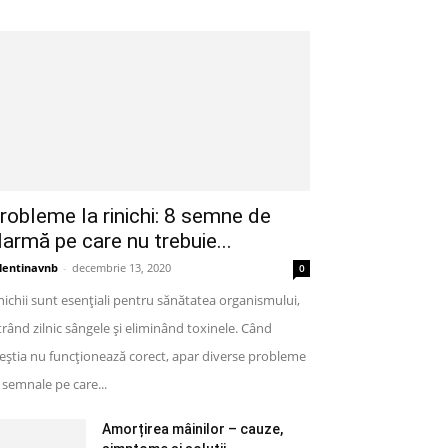
robleme la rinichi: 8 semne de
larmă pe care nu trebuie...
lentinavnb
-
decembrie 13, 2020
0
nichii sunt esențiali pentru sănătatea organismului,
ltrând zilnic sângele și eliminând toxinele. Când
eștia nu funcționează corect, apar diverse probleme
semnale pe care...
Amorțirea mâinilor – cauze,