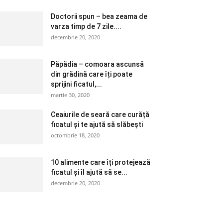
Doctorii spun – bea zeama de
varza timp de 7 zile....
decembrie 20, 2020
Păpădia – comoara ascunsă
din grădină care îți poate
sprijini ficatul,...
martie 30, 2020
Ceaiurile de seară care curăță
ficatul și te ajută să slăbești
octombrie 18, 2020
10 alimente care îți protejează
ficatul și îl ajută să se...
decembrie 20, 2020