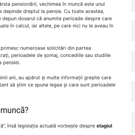
rsta pensionării, vechimea în muncă este unul
re depinde dreptul la pensie. Cu toate acestea,
e depun dosarul că anumite perioade despre care
te în calcul, iar altele, pe care nici nu le aveau în
i primesc numeroase solicitări din partea
rați, perioadele de șomaj, concediile sau studiile
a pensiei.
imii ani, au apărut și multe informații greșite care
tant să știm ce spune legea și care sunt perioadele
n muncă?
ă”, însă legislația actuală vorbește despre
stagiul