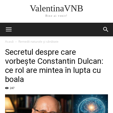
ValentinaVNB
Bine ai venit!
Acasă
Remedii naturale și sănătate
Secretul despre care
vorbește Constantin Dulcan:
ce rol are mintea în lupta cu
boala
247