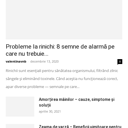
Probleme la rinichi: 8 semne de alarmă pe
care nu trebuie...
valentinavnb
-
decembrie 13, 2020
0
Rinichii sunt esențiali pentru sănătatea organismului, filtrând zilnic
sângele și eliminând toxinele. Când aceștia nu funcționează corect,
apar diverse probleme — semnale pe care...
Amorțirea mâinilor – cauze, simptome și
soluții
aprilie 30, 2021
Zeama de varză – Beneficii uimitoare pentru