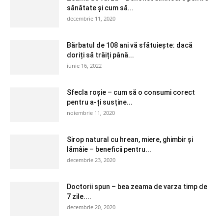
sănătate și cum să...
decembrie 11, 2020
Bărbatul de 108 ani vă sfătuiește: dacă
doriți să trăiți până...
iunie 16, 2022
Sfecla roșie – cum să o consumi corect
pentru a-ți susține...
noiembrie 11, 2020
Sirop natural cu hrean, miere, ghimbir și
lămâie – beneficii pentru...
decembrie 23, 2020
Doctorii spun – bea zeama de varza timp de
7 zile....
decembrie 20, 2020