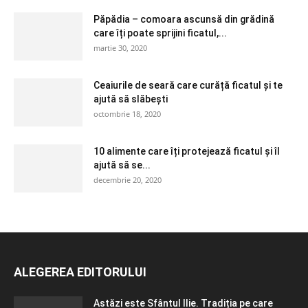
Păpădia – comoara ascunsă din grădină
care îți poate sprijini ficatul,...
martie 30, 2020
Ceaiurile de seară care curăță ficatul și te
ajută să slăbești
octombrie 18, 2020
10 alimente care îți protejează ficatul și îl
ajută să se...
decembrie 20, 2020
ALEGEREA EDITORULUI
Astăzi este Sfântul Ilie. Tradiția pe care