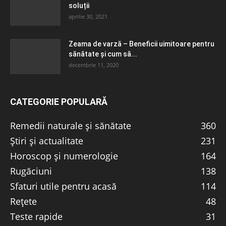
soluții
aprilie 30, 2021
Zeama de varză – Beneficii uimitoare pentru
sănătate și cum să...
decembrie 11, 2020
CATEGORIE POPULARĂ
Remedii naturale și sănătate
360
Știri și actualitate
231
Horoscop și numerologie
164
Rugăciuni
138
Sfaturi utile pentru acasă
114
Rețete
48
Teste rapide
31