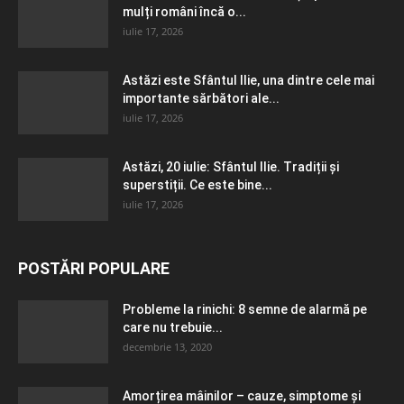
mulți români încă o...
iulie 17, 2026
Astăzi este Sfântul Ilie, una dintre cele mai
importante sărbători ale...
iulie 17, 2026
Astăzi, 20 iulie: Sfântul Ilie. Tradiții și
superstiții. Ce este bine...
iulie 17, 2026
POSTĂRI POPULARE
Probleme la rinichi: 8 semne de alarmă pe
care nu trebuie...
decembrie 13, 2020
Amorțirea mâinilor – cauze, simptome și