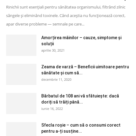
Rinichii sunt esențiali pentru sănătatea organismului, filtrând zilnic
sângele și eliminând toxinele. Când aceștia nu funcționează corect,
apar diverse probleme — semnale pe care...
Amorțirea mâinilor – cauze, simptome și
soluții
aprilie 30, 2021
Zeama de varză – Beneficii uimitoare pentru
sănătate și cum să...
decembrie 11, 2020
Bărbatul de 108 ani vă sfătuiește: dacă
doriți să trăiți până...
iunie 16, 2022
Sfecla roșie – cum să o consumi corect
pentru a-ți susține...