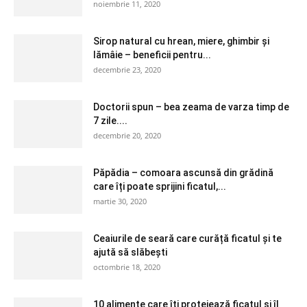
noiembrie 11, 2020
Sirop natural cu hrean, miere, ghimbir și
lămâie – beneficii pentru...
decembrie 23, 2020
Doctorii spun – bea zeama de varza timp de
7 zile....
decembrie 20, 2020
Păpădia – comoara ascunsă din grădină
care îți poate sprijini ficatul,...
martie 30, 2020
Ceaiurile de seară care curăță ficatul și te
ajută să slăbești
octombrie 18, 2020
10 alimente care îți protejează ficatul și îl