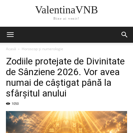
ValentinaVNB
Bine ai venit!
Acasă
Horoscop și numerologie
Zodiile protejate de Divinitate
de Sânziene 2026. Vor avea
numai de câștigat până la
sfârșitul anului
1050