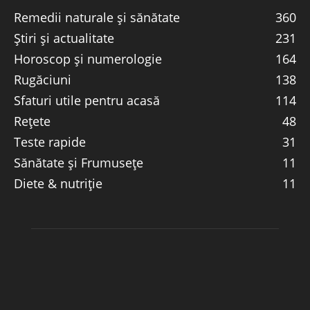
Remedii naturale și sănătate
360
Știri și actualitate
231
Horoscop și numerologie
164
Rugăciuni
138
Sfaturi utile pentru acasă
114
Rețete
48
Teste rapide
31
Sănătate și Frumusețe
11
Diete & nutriție
11