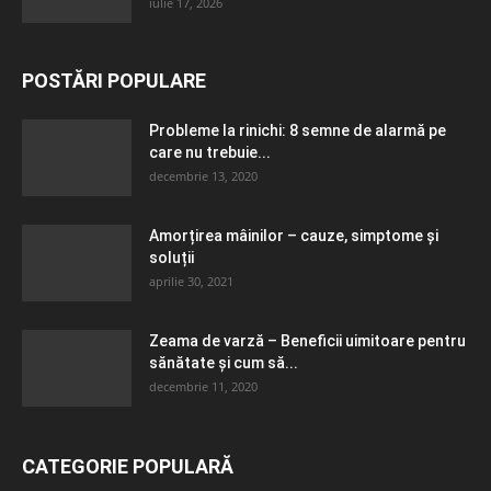
iulie 17, 2026
POSTĂRI POPULARE
Probleme la rinichi: 8 semne de alarmă pe
care nu trebuie...
decembrie 13, 2020
Amorțirea mâinilor – cauze, simptome și
soluții
aprilie 30, 2021
Zeama de varză – Beneficii uimitoare pentru
sănătate și cum să...
decembrie 11, 2020
CATEGORIE POPULARĂ