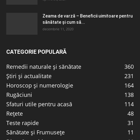
Zeama de varză – Beneficii uimitoare pentru
sănătate și cum să...
decembrie 11, 2020
CATEGORIE POPULARĂ
Remedii naturale și sănătate
360
Știri și actualitate
231
Horoscop și numerologie
164
Rugăciuni
138
Sfaturi utile pentru acasă
114
Rețete
48
Teste rapide
31
Sănătate și Frumusețe
11