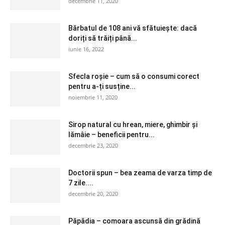
decembrie 11, 2020
Bărbatul de 108 ani vă sfătuiește: dacă
doriți să trăiți până...
iunie 16, 2022
Sfecla roșie – cum să o consumi corect
pentru a-ți susține...
noiembrie 11, 2020
Sirop natural cu hrean, miere, ghimbir și
lămâie – beneficii pentru...
decembrie 23, 2020
Doctorii spun – bea zeama de varza timp de
7 zile....
decembrie 20, 2020
Păpădia – comoara ascunsă din grădină