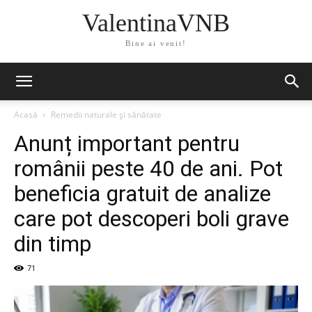
ValentinaVNB
Bine ai venit!
Acasă
Remedii naturale și sănătate
Anunț important pentru
românii peste 40 de ani. Pot
beneficia gratuit de analize
care pot descoperi boli grave
din timp
71