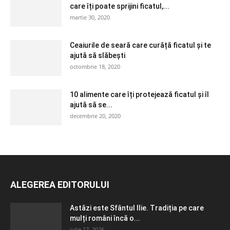
care îți poate sprijini ficatul,...
martie 30, 2020
Ceaiurile de seară care curăță ficatul și te
ajută să slăbești
octombrie 18, 2020
10 alimente care îți protejează ficatul și îl
ajută să se...
decembrie 20, 2020
ALEGEREA EDITORULUI
Astăzi este Sfântul Ilie. Tradiția pe care
mulți români încă o...
iulie 17, 2026