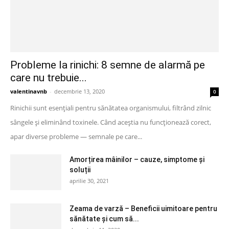
Probleme la rinichi: 8 semne de alarmă pe
care nu trebuie...
valentinavnb
-
decembrie 13, 2020
0
Rinichii sunt esențiali pentru sănătatea organismului, filtrând zilnic
sângele și eliminând toxinele. Când aceștia nu funcționează corect,
apar diverse probleme — semnale pe care...
Amorțirea mâinilor – cauze, simptome și
soluții
aprilie 30, 2021
Zeama de varză – Beneficii uimitoare pentru
sănătate și cum să...