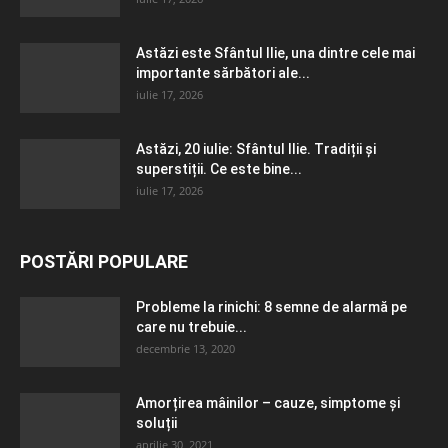
Astăzi este Sfântul Ilie, una dintre cele mai
importante sărbători ale...
iulie 17, 2026
Astăzi, 20 iulie: Sfântul Ilie. Tradiții și
superstiții. Ce este bine...
iulie 17, 2026
POSTĂRI POPULARE
Probleme la rinichi: 8 semne de alarmă pe
care nu trebuie...
decembrie 13, 2020
Amorțirea mâinilor – cauze, simptome și
soluții
aprilie 30, 2021