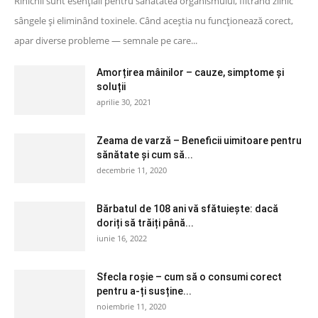
Rinichii sunt esențiali pentru sănătatea organismului, filtrând zilnic
sângele și eliminând toxinele. Când aceștia nu funcționează corect,
apar diverse probleme — semnale pe care...
Amorțirea mâinilor – cauze, simptome și
soluții
aprilie 30, 2021
Zeama de varză – Beneficii uimitoare pentru
sănătate și cum să...
decembrie 11, 2020
Bărbatul de 108 ani vă sfătuiește: dacă
doriți să trăiți până...
iunie 16, 2022
Sfecla roșie – cum să o consumi corect
pentru a-ți susține...
noiembrie 11, 2020