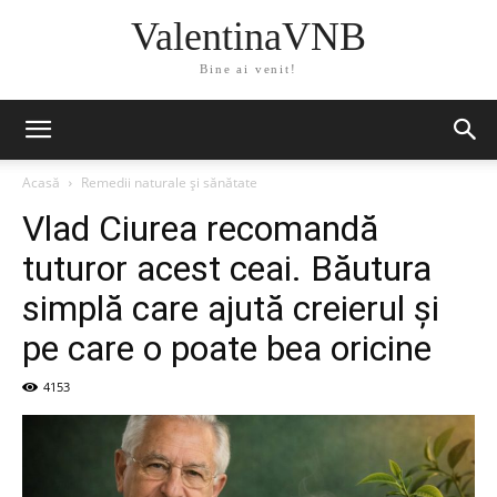
ValentinaVNB
Bine ai venit!
Acasă
Remedii naturale și sănătate
Vlad Ciurea recomandă
tuturor acest ceai. Băutura
simplă care ajută creierul și
pe care o poate bea oricine
4153