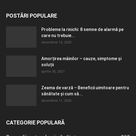
POSTĂRI POPULARE
Probleme la rinichi: 8 semne de alarmă pe
care nu trebuie...
decembrie 13, 2020
Amorțirea mâinilor – cauze, simptome și
soluții
aprilie 30, 2021
Zeama de varză – Beneficii uimitoare pentru
sănătate și cum să...
decembrie 11, 2020
CATEGORIE POPULARĂ