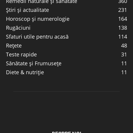
Remedii naturale și sănătate
360
Știri și actualitate
231
Horoscop și numerologie
164
Rugăciuni
138
Sfaturi utile pentru acasă
114
Rețete
48
Teste rapide
31
Sănătate și Frumusețe
11
Diete & nutriție
11