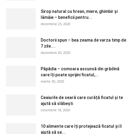
Sirop natural cu hrean, miere, ghimbir și
lămâie – beneficii pentru...
decembrie 23, 2020
Doctorii spun – bea zeama de varza timp de
7 zile....
decembrie 20, 2020
Păpădia – comoara ascunsă din grădină
care îți poate sprijini ficatul,...
martie 30, 2020
Ceaiurile de seară care curăță ficatul și te
ajută să slăbești
octombrie 18, 2020
10 alimente care îți protejează ficatul și îl
ajută să se...