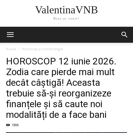
ValentinaVNB
Bine ai venit!
Acasă
Horoscop și numerologie
HOROSCOP 12 iunie 2026.
Zodia care pierde mai mult
decât câștigă! Aceasta
trebuie să-și reorganizeze
finanțele și să caute noi
modalități de a face bani
1806