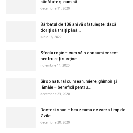
sănătate și cum să...
decembrie 11, 2020
Bărbatul de 108 ani vă sfătuiește: dacă
doriți să trăiți până...
iunie 16, 2022
Sfecla roșie – cum să o consumi corect
pentru a-ți susține...
noiembrie 11, 2020
Sirop natural cu hrean, miere, ghimbir și
lămâie – beneficii pentru...
decembrie 23, 2020
Doctorii spun – bea zeama de varza timp de
7 zile....
decembrie 20, 2020