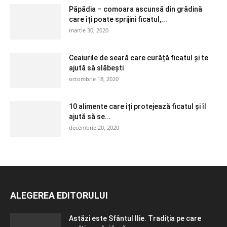
Păpădia – comoara ascunsă din grădină
care îți poate sprijini ficatul,...
martie 30, 2020
Ceaiurile de seară care curăță ficatul și te
ajută să slăbești
octombrie 18, 2020
10 alimente care îți protejează ficatul și îl
ajută să se...
decembrie 20, 2020
ALEGEREA EDITORULUI
Astăzi este Sfântul Ilie. Tradiția pe care