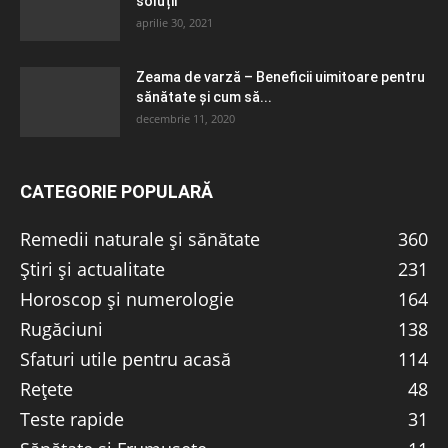
soluții
aprilie 30, 2021
Zeama de varză – Beneficii uimitoare pentru
sănătate și cum să...
decembrie 11, 2020
CATEGORIE POPULARĂ
Remedii naturale și sănătate
360
Știri și actualitate
231
Horoscop și numerologie
164
Rugăciuni
138
Sfaturi utile pentru acasă
114
Rețete
48
Teste rapide
31