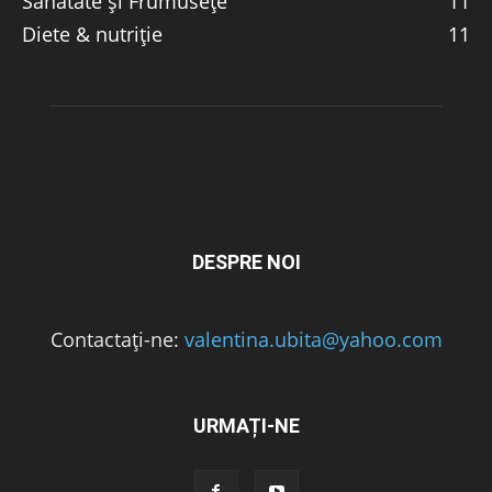
Sănătate și Frumusețe
11
Diete & nutriție
11
DESPRE NOI
Contactați-ne:
valentina.ubita@yahoo.com
URMAȚI-NE