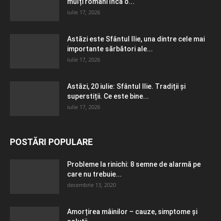
mulți români încă o...
iulie 17, 2026
Astăzi este Sfântul Ilie, una dintre cele mai
importante sărbători ale...
iulie 17, 2026
Astăzi, 20 iulie: Sfântul Ilie. Tradiții și
superstiții. Ce este bine...
iulie 17, 2026
POSTĂRI POPULARE
Probleme la rinichi: 8 semne de alarmă pe
care nu trebuie...
decembrie 13, 2020
Amorțirea mâinilor – cauze, simptome și