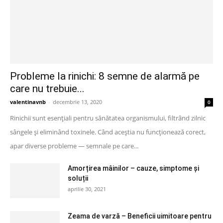
Probleme la rinichi: 8 semne de alarmă pe
care nu trebuie...
valentinavnb
-
decembrie 13, 2020
0
Rinichii sunt esențiali pentru sănătatea organismului, filtrând zilnic
sângele și eliminând toxinele. Când aceștia nu funcționează corect,
apar diverse probleme — semnale pe care...
Amorțirea mâinilor – cauze, simptome și
soluții
aprilie 30, 2021
Zeama de varză – Beneficii uimitoare pentru