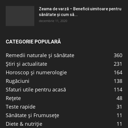
Zeama de varză – Beneficii uimitoare pentru
sănătate și cum să...
decembrie 11, 2020
CATEGORIE POPULARĂ
Remedii naturale și sănătate
360
Știri și actualitate
231
Horoscop și numerologie
164
Rugăciuni
138
Sfaturi utile pentru acasă
114
Rețete
48
Teste rapide
31
Sănătate și Frumusețe
11
Diete & nutriție
11