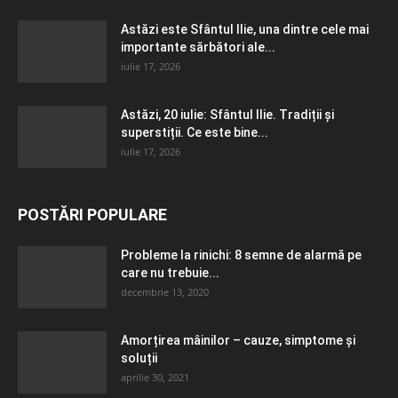
Astăzi este Sfântul Ilie, una dintre cele mai
importante sărbători ale...
iulie 17, 2026
Astăzi, 20 iulie: Sfântul Ilie. Tradiții și
superstiții. Ce este bine...
iulie 17, 2026
POSTĂRI POPULARE
Probleme la rinichi: 8 semne de alarmă pe
care nu trebuie...
decembrie 13, 2020
Amorțirea mâinilor – cauze, simptome și
soluții
aprilie 30, 2021