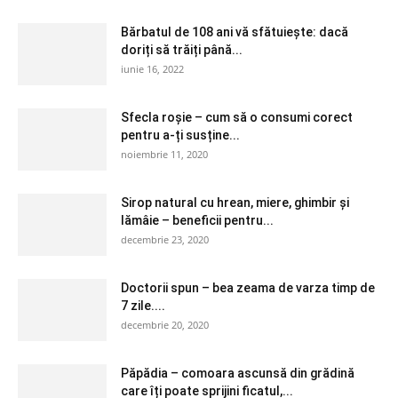
Bărbatul de 108 ani vă sfătuiește: dacă
doriți să trăiți până...
iunie 16, 2022
Sfecla roșie – cum să o consumi corect
pentru a-ți susține...
noiembrie 11, 2020
Sirop natural cu hrean, miere, ghimbir și
lămâie – beneficii pentru...
decembrie 23, 2020
Doctorii spun – bea zeama de varza timp de
7 zile....
decembrie 20, 2020
Păpădia – comoara ascunsă din grădină
care îți poate sprijini ficatul,...