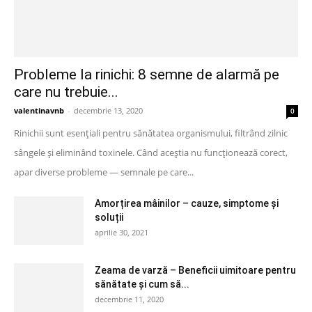
Probleme la rinichi: 8 semne de alarmă pe
care nu trebuie...
valentinavnb
-
decembrie 13, 2020
0
Rinichii sunt esențiali pentru sănătatea organismului, filtrând zilnic
sângele și eliminând toxinele. Când aceștia nu funcționează corect,
apar diverse probleme — semnale pe care...
Amorțirea mâinilor – cauze, simptome și
soluții
aprilie 30, 2021
Zeama de varză – Beneficii uimitoare pentru
sănătate și cum să...
decembrie 11, 2020