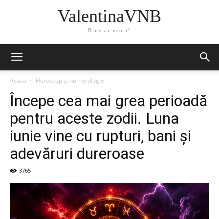
ValentinaVNB
Bine ai venit!
Acasă
Horoscop și numerologie
Începe cea mai grea perioadă
pentru aceste zodii. Luna
iunie vine cu rupturi, bani și
adevăruri dureroase
3765