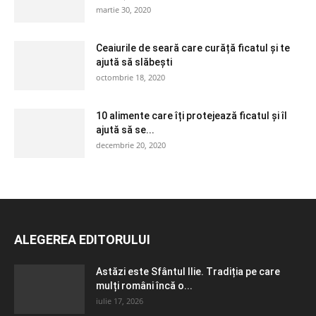
martie 30, 2020
Ceaiurile de seară care curăță ficatul și te
ajută să slăbești
octombrie 18, 2020
10 alimente care îți protejează ficatul și îl
ajută să se...
decembrie 20, 2020
ALEGEREA EDITORULUI
Astăzi este Sfântul Ilie. Tradiția pe care
mulți români încă o...
iulie 17, 2026