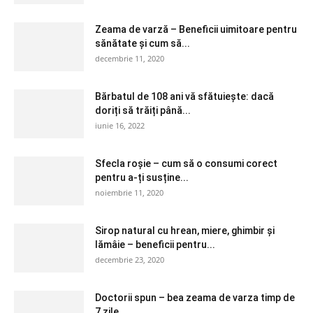
Zeama de varză – Beneficii uimitoare pentru
sănătate și cum să...
decembrie 11, 2020
Bărbatul de 108 ani vă sfătuiește: dacă
doriți să trăiți până...
iunie 16, 2022
Sfecla roșie – cum să o consumi corect
pentru a-ți susține...
noiembrie 11, 2020
Sirop natural cu hrean, miere, ghimbir și
lămâie – beneficii pentru...
decembrie 23, 2020
Doctorii spun – bea zeama de varza timp de
7 zile....