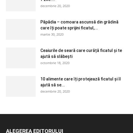
decembrie 20, 2020
Păpădia – comoara ascunsă din grădină
care îți poate sprijini ficatul,...
martie 30, 2020
Ceaiurile de seară care curăță ficatul și te
ajută să slăbești
octombrie 18, 2020
10 alimente care îți protejează ficatul și îl
ajută să se...
decembrie 20, 2020
ALEGEREA EDITORULUI