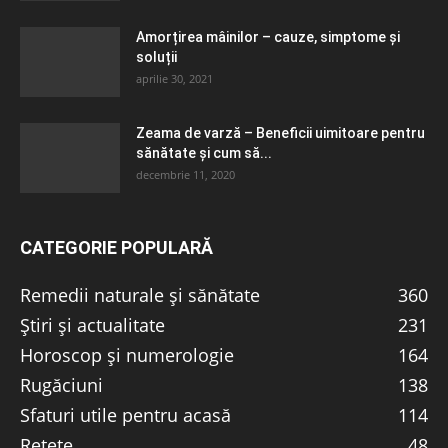
Amorțirea mâinilor – cauze, simptome și
soluții
aprilie 30, 2021
Zeama de varză – Beneficii uimitoare pentru
sănătate și cum să...
decembrie 11, 2020
CATEGORIE POPULARĂ
Remedii naturale și sănătate
360
Știri și actualitate
231
Horoscop și numerologie
164
Rugăciuni
138
Sfaturi utile pentru acasă
114
Rețete
48