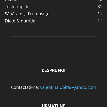
Teste rapide
31
Sănătate și Frumusețe
11
Diete & nutriție
11
DESPRE NOI
Contactați-ne:
valentina.ubita@yahoo.com
URMAȚI-NE