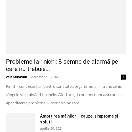
Probleme la rinichi: 8 semne de alarmă pe
care nu trebuie...
valentinavnb
-
decembrie 13, 2020
0
Rinichii sunt esențiali pentru sănătatea organismului, filtrând zilnic
sângele și eliminând toxinele. Când aceștia nu funcționează corect,
apar diverse probleme — semnale pe care...
Amorțirea mâinilor – cauze, simptome și
soluții
aprilie 30, 2021