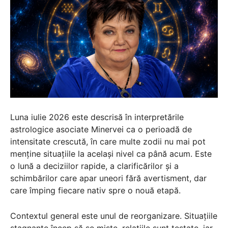
Luna iulie 2026 este descrisă în interpretările
astrologice asociate Minervei ca o perioadă de
intensitate crescută, în care multe zodii nu mai pot
menține situațiile la același nivel ca până acum. Este
o lună a deciziilor rapide, a clarificărilor și a
schimbărilor care apar uneori fără avertisment, dar
care împing fiecare nativ spre o nouă etapă.
Contextul general este unul de reorganizare. Situațiile
stagnante încep să se miște, relațiile sunt testate, iar