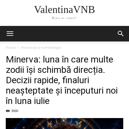
ValentinaVNB
Bine ai venit!
Acasă
Horoscop și numerologie
Minerva: luna în care multe
zodii își schimbă direcția.
Decizii rapide, finaluri
neașteptate și începuturi noi
în luna iulie
3000